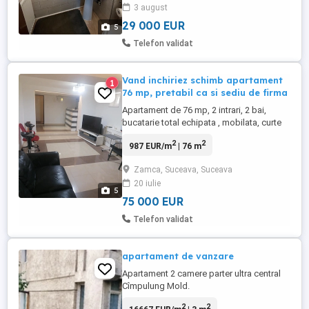
3 august
29 000 EUR
5
Telefon validat
Vand inchiriez schimb apartament
1
76 mp, pretabil ca si sediu de firma
Apartament de 76 mp, 2 intrari, 2 bai,
bucatarie total echipata , mobilata, curte
interioara, imobil relativ nou cu 4
2
2
987 EUR/m
| 76 m
apartamente
Zamca, Suceava, Suceava
20 iulie
5
75 000 EUR
Telefon validat
apartament de vanzare
Apartament 2 camere parter ultra central
Cîmpulung Mold.
2
2