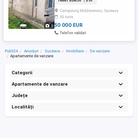
16667 EUR/m
| 3 m
Campulung Moldovenesc, Suceava
30 iunie
50 000 EUR
1
Telefon validat
Publi24
Anunțuri
Suceava
Imobiliare
De vanzare
Apartamente de vanzare
Categorii
Apartamente de vanzare
Județe
Localități