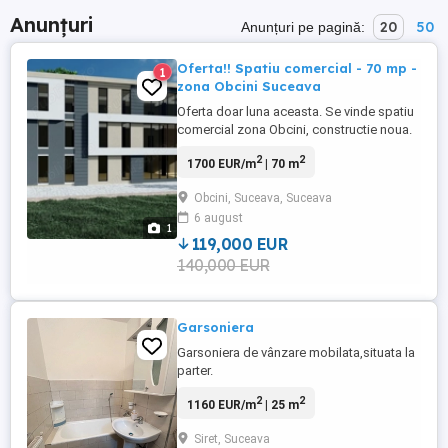
Anunțuri
20
50
Anunțuri pe pagină:
Oferta!! Spatiu comercial - 70 mp -
1
zona Obcini Suceava
Oferta doar luna aceasta. Se vinde spatiu
comercial zona Obcini, constructie noua.
Suprafata utila incepand cu 70 pana la
2
2
1700 EUR/m
| 70 m
300 mp. Pentru detalii suplimentare nu
ezitati sa ne contactati.
Obcini, Suceava, Suceava
6 august
1
119,000 EUR
140,000 EUR
Garsoniera
Garsoniera de vânzare mobilata,situata la
parter.
2
2
1160 EUR/m
| 25 m
Siret, Suceava