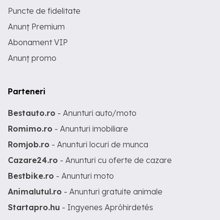
Puncte de fidelitate
Anunț Premium
Abonament VIP
Anunț promo
Parteneri
Bestauto.ro
- Anunturi auto/moto
Romimo.ro
- Anunturi imobiliare
Romjob.ro
- Anunturi locuri de munca
Cazare24.ro
- Anunturi cu oferte de cazare
Bestbike.ro
- Anunturi moto
Animalutul.ro
- Anunturi gratuite animale
Startapro.hu
- Ingyenes Apróhirdetés