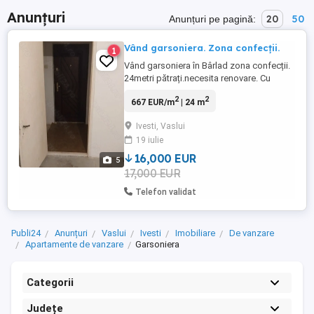
Anunțuri
20
50
Anunțuri pe pagină:
Vând garsoniera. Zona confecții.
1
Vând garsoniera în Bârlad zona confecții.
24metri pătrați.necesita renovare. Cu
posibilitate de construit baie fiind la parter
2
2
667 EUR/m
| 24 m
.mai multe detalii la tel.
Ivesti, Vaslui
19 iulie
16,000 EUR
5
17,000 EUR
Telefon validat
Publi24
Anunțuri
Vaslui
Ivesti
Imobiliare
De vanzare
Apartamente de vanzare
Garsoniera
Categorii
Județe