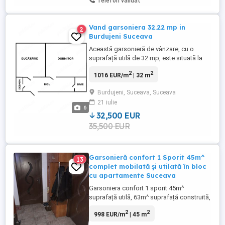
Telefon validat
Vand garsoniera 32.22 mp in
2
Burdujeni Suceava
Această garsonieră de vânzare, cu o
suprafață utilă de 32 mp, este situată la
parter. Compartimentarea este
2
2
1016 EUR/m
| 32 m
decomandată, oferind un spațiu bine
organizat. Din hol se intra in fiecare dintre
Burdujeni, Suceava, Suceava
camere: baie, bucatarie, dormitor si
21 iulie
debara. Garsoniera este proaspat varuita
6
si nemobilata, cumparatorul o poate ...
32,500 EUR
35,500 EUR
Garsonieră confort 1 Sporit 45m^
13
complet mobilată și utilată în bloc
cu apartamente Suceava
Garsoniera confort 1 sporit 45m^
suprafață utilă, 63m^ suprafață construită,
mansardă construită din zidărie împreună
2
2
998 EUR/m
| 45 m
cu blocul în 2019, cu hol generos=4m^,
bucătărie căt o cameră=12m^, baia cu