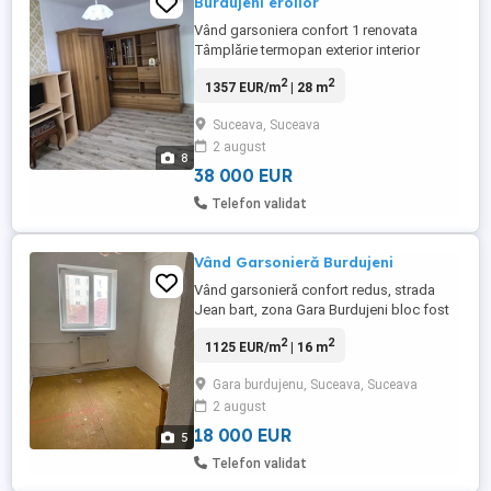
Burdujeni eroilor
Vând garsoniera confort 1 renovata
Tâmplărie termopan exterior interior
complet Usa metalica Mobilata Utilata
2
2
1357 EUR/m
| 28 m
aragaz,cuptor microunde, TV,unitate aer
condiționat Parchet
Suceava, Suceava
2 august
8
38 000 EUR
Telefon validat
Vând Garsonieră Burdujeni
Vând garsonieră confort redus, strada
Jean bart, zona Gara Burdujeni bloc fost
CCH complet gol,etaj 2, pret 18 mii euro
2
2
1125 EUR/m
| 16 m
negociabil Mai multe detalii la telefon:
Gara burdujenu, Suceava, Suceava
2 august
18 000 EUR
5
Telefon validat