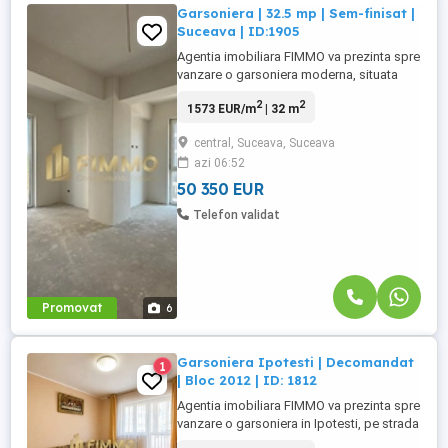
Garsoniera | 32.5 mp | Sem-finisat |
Suceava | ID:1905
Agentia imobiliara FIMMO va prezinta spre
vanzare o garsoniera moderna, situata
intr-un imobil nou, finalizat in anul 2025,
2
2
1573 EUR/m
| 32 m
ideala pentru cei care isi doresc o locuinta
eficienta, usor de personalizat sau o
central, Suceava, Suceava
investitie cu potential excelent de
azi 06:52
valorificare. Datorita amplasarii intr-o
constructie noua ...
50 350 EUR
Telefon validat
Promovat
6
Garsoniera Ipotesti | Decomandat
1
| Bloc 2012 | ID: 1812
Agentia imobiliara FIMMO va prezinta spre
vanzare o garsoniera in Ipotesti, pe strada
Pinilor, la o distanta de 2 km de Centrul