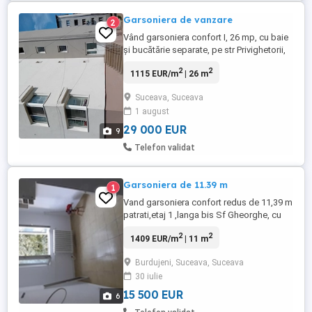
Garsoniera de vanzare
2
Vând garsoniera confort I, 26 mp, cu baie
și bucătărie separate, pe str Privighetorii,
et 4 cu șarpanta, bloc reabilitat termic și
2
2
1115 EUR/m
| 26 m
renovat recent, cheltuieli mici , foarte
potrivită pentru investiții, chirie... Se vinde
Suceava, Suceava
cu minimul de mobilier care este. Prețul
1 august
este 29000e. Tel .
29 000 EUR
9
Telefon validat
Garsoniera de 11.39 m
1
Vand garsoniera confort redus de 11,39 m
patrati,etaj 1 ,langa bis Sf Gheorghe, cu
pretul de 15500 euro sau la schimb cu
2
2
1409 EUR/m
| 11 m
garsoniera confort 1 ,Suceava,Radauti
plus diferenta.
Burdujeni, Suceava, Suceava
30 iulie
15 500 EUR
6