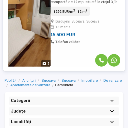
compactă de 12 mp, situată la etajul 3, în
cartierul Burdujeni, pe strada Jean Bart, cu
2
2
1292 EUR/m
| 12 m
vedere directă la Bulevard. Detalii
esențiale: suprafață: 12 mp, etaj: 3,
burdujeni, Suceava, Suceava
încălzire și apă caldă: rețea de
16 martie
termoficare, zonă accesibilă, cu transport
și magazine în apropiere, ...
15 500 EUR
Telefon validat
3
Publi24
Anunțuri
Suceava
Suceava
Imobiliare
De vanzare
Apartamente de vanzare
Garsoniera
Categorii
Județe
Localități