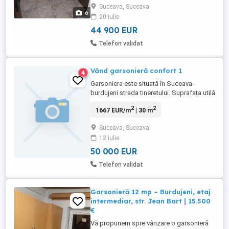
Suceava, Suceava
cadă=4m^ și camera de zi care include un
6
20 iulie
living=25m^. Cu centrală termică, utilat și
mobilat complet, cu mașină ...
44 900 EUR
Telefon validat
Vând garsonieră confort 1
4
Garsoniera este situată în Suceava-
burdujeni strada tineretului. Suprafața utilă
30 m și balcon de 7m .Este situată la
2
2
1667 EUR/m
| 30 m
et.2,beneficiază de gaz și centrală proprie.
Suceava, Suceava
12 iulie
50 000 EUR
Telefon validat
Garsonieră 12 mp – Burdujeni, etaj
intermediar, str. Jean Bart | 15.500
€
Vă propunem spre vânzare o garsonieră