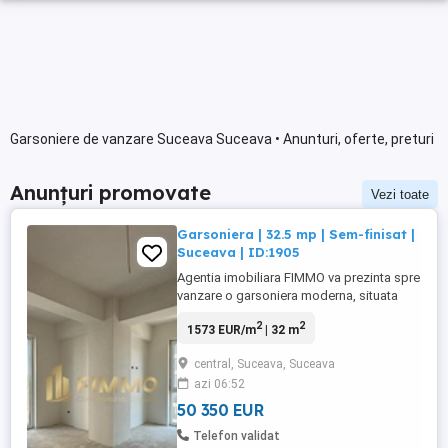
Garsoniere de vanzare Suceava Suceava • Anunturi, oferte, preturi
Anunțuri promovate
Vezi toate
Garsoniera | 32.5 mp | Sem-finisat |
Suceava | ID:1905
Agentia imobiliara FIMMO va prezinta spre
vanzare o garsoniera moderna, situata
intr-un imobil nou, finalizat in anul 2025,
2
2
1573 EUR/m
| 32 m
ideala pentru cei care isi doresc o locuinta
eficienta, usor de personalizat sau o
central, Suceava, Suceava
investitie cu potential excelent de
azi 06:52
valorificare. Datorita amplasarii intr-o
constructie noua ...
50 350 EUR
Telefon validat