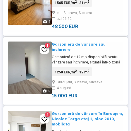
2
2
1565 EUR/m
| 31 m
Sucevei. Garsoniera este decomandata,
cu o suprafata de 30 mp, situata la
est, Suceava, Suceava
Parterul inalt (echivalent etaj 1) al unui bloc
azi 06:52
cu 4 etaje + mansarda. Compartimentare: -
7
dormitor; - ...
48 500 EUR
Garsonieră de vânzare sau
1
închiriere
Garsonieră de 12 mp disponibilă pentru
vânzare sau închiriere, situată într-o zonă
foarte accesibilă, cu acces rapid la
2
2
1250 EUR/m
| 12 m
transport public, magazine şi farmacii. -
Bloc renovat complet în 2025 -Garsonieră
Burdujeni, Suceava, Suceava
proaspăt văruită -Nemobilată ideală
4 august
pentru amenajare după propriul gust - În
5
imediata apropiere se ...
15 000 EUR
Garsonieră de vânzare în Burdujeni,
2
Nicolae Iorga etaj 1, bloc 2010,
mobilată