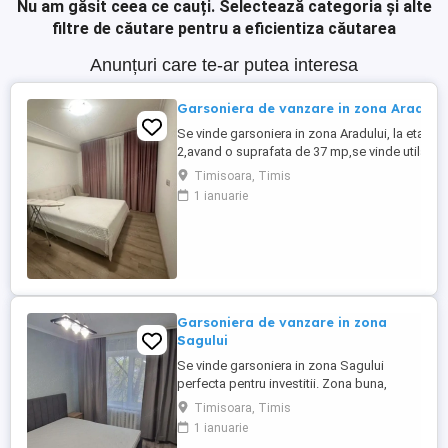
Nu am găsit ceea ce cauți.
Selectează categoria și alte
filtre de căutare pentru a eficientiza căutarea
Anunțuri care te-ar putea interesa
Garsoniera de vanzare in zona Aradului
Se vinde garsoniera in zona Aradului, la etajul
2,avand o suprafata de 37 mp,se vinde utilata s
mobilata exact cum se vede si in poze. Zona in
Timisoara, Timis
care se afla ofera acces la mijloace de transpo
1 ianuarie
in
comun,magazine,farmacii,terase,restaurante,et
Daca sunteti interesati,sunati la nr de telelfon
afisat ...
Garsoniera de vanzare in zona
Sagului
Se vinde garsoniera in zona Sagului
perfecta pentru investitii. Zona buna,
aproape de Shopping City, acces facil la
Timisoara, Timis
mijloace de transport in comun (atat
1 ianuarie
autobuze cat si tramvaie), Profi, Unicarm,