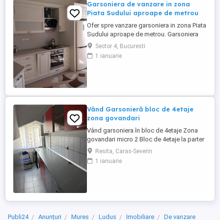
Garsoniera de vanzare in zona
Piata Sudului aproape de metrou
Ofer spre vanzare garsoniera in zona Piata
Sudului aproape de metrou. Garsoniera
este situata in zona linistita, dispunde de
Sector 4, Bucuresti
o suprafata totala de 41 mp, etaj 3. Foarte
1 ianuarie
aproape de Sun Plazza , statia de metrou
Piata Sudului este la 5 minute de mers pe
jos. Bloc contruit in anul 1985. Pentru
detalii ...
Vând Garsonieră bloc de 4etaje
zona govandari
Vând garsoniera în bloc de 4etaje Zona
govandari micro 2 Bloc de 4etaje la parter
Zona micro 4 Pozele nu sunt de la
Resita, Caras-Severin
garsoniera Deține centrală termica proprie
1 ianuarie
Termopane peste tot Gresie și faianță
baie și bucătărie Podele laminate
Garsoniera este îngrijită se poate locui în
ea Ocupabil imediat ...
Publi24
Anunțuri
Mures
Ludus
Imobiliare
De vanzare