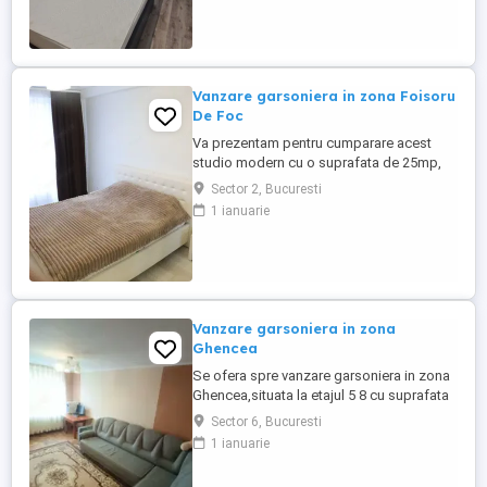
Farmacii, Scoli, Gradinite, toate la doar
10min de mers pe jos. Garsoniera este la
etajul 2 si dispune ...
Vanzare garsoniera in zona Foisoru
De Foc
Va prezentam pentru cumparare acest
studio modern cu o suprafata de 25mp,
mobilat si utilat, situat la etajul 4, intr-un
Sector 2, Bucuresti
imobil de tip boutique, cu doar 4 niveluri si
1 ianuarie
mansarda, construit in 2013, intr-o zona
linistita de case, in apropierea Foisorului
de Foc.Cu deschidere imediata spre
Universitate, ...
Vanzare garsoniera in zona
Ghencea
Se ofera spre vanzare garsoniera in zona
Ghencea,situata la etajul 5 8 cu suprafata
de 34mp, la capatul liniei 41 Ghencea si 10
Sector 6, Bucuresti
min pana la statie de metrou Favorit, zone
1 ianuarie
comerciale in imediata apropiere.In pret
este inclus si locul de parcare