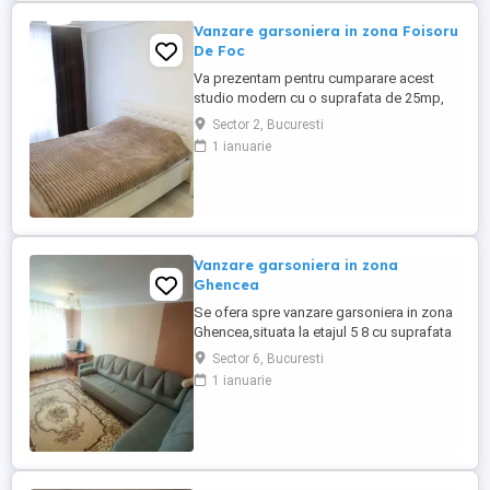
Vanzare garsoniera in zona Foisoru
De Foc
Va prezentam pentru cumparare acest
studio modern cu o suprafata de 25mp,
mobilat si utilat, situat la etajul 4, intr-un
Sector 2, Bucuresti
imobil de tip boutique, cu doar 4 niveluri si
1 ianuarie
mansarda, construit in 2013, intr-o zona
linistita de case, in apropierea Foisorului
de Foc.Cu deschidere imediata spre
Universitate, ...
Vanzare garsoniera in zona
Ghencea
Se ofera spre vanzare garsoniera in zona
Ghencea,situata la etajul 5 8 cu suprafata
de 34mp, la capatul liniei 41 Ghencea si 10
Sector 6, Bucuresti
min pana la statie de metrou Favorit, zone
1 ianuarie
comerciale in imediata apropiere.In pret
este inclus si locul de parcare