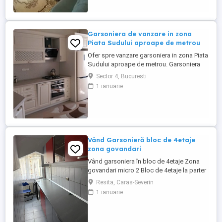
Garsoniera de vanzare in zona
Piata Sudului aproape de metrou
Ofer spre vanzare garsoniera in zona Piata
Sudului aproape de metrou. Garsoniera
este situata in zona linistita, dispunde de
Sector 4, Bucuresti
o suprafata totala de 41 mp, etaj 3. Foarte
1 ianuarie
aproape de Sun Plazza , statia de metrou
Piata Sudului este la 5 minute de mers pe
jos. Bloc contruit in anul 1985. Pentru
detalii ...
Vând Garsonieră bloc de 4etaje
zona govandari
Vând garsoniera în bloc de 4etaje Zona
govandari micro 2 Bloc de 4etaje la parter
Zona micro 4 Pozele nu sunt de la
Resita, Caras-Severin
garsoniera Deține centrală termica proprie
1 ianuarie
Termopane peste tot Gresie și faianță
baie și bucătărie Podele laminate
Garsoniera este îngrijită se poate locui în