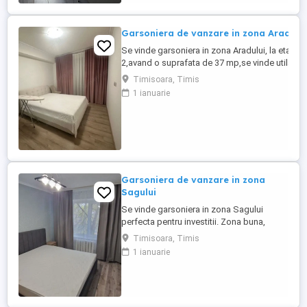
ea Ocupabil imediat ...
Garsoniera de vanzare in zona Aradului
Se vinde garsoniera in zona Aradului, la etajul
2,avand o suprafata de 37 mp,se vinde utilata s
mobilata exact cum se vede si in poze. Zona in
Timisoara, Timis
care se afla ofera acces la mijloace de transpo
1 ianuarie
in
comun,magazine,farmacii,terase,restaurante,et
Daca sunteti interesati,sunati la nr de telelfon
afisat ...
Garsoniera de vanzare in zona
Sagului
Se vinde garsoniera in zona Sagului
perfecta pentru investitii. Zona buna,
aproape de Shopping City, acces facil la
Timisoara, Timis
mijloace de transport in comun (atat
1 ianuarie
autobuze cat si tramvaie), Profi, Unicarm,
Farmacii, Scoli, Gradinite, toate la doar
10min de mers pe jos. Garsoniera este la
etajul 2 si dispune ...