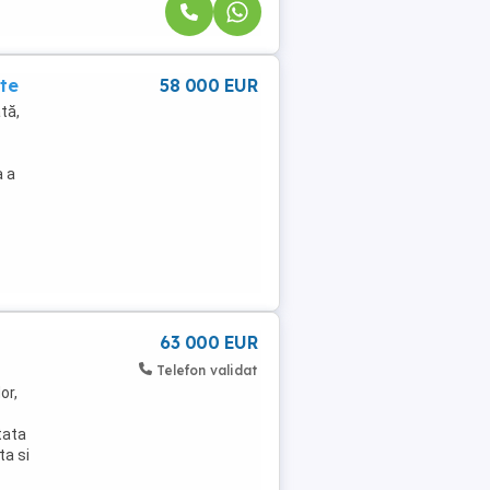
te
58 000 EUR
tă,
a a
63 000 EUR
Telefon validat
or,
tata
ta si