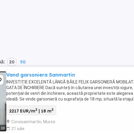
nă:
20
50
Vand garsoniera Sanmartin
INVESTIȚIE EXCELENTĂ LÂNGĂ BĂILE FELIX GARSONIERĂ MOBILAT
GATA DE ÎNCHIRIERE Dacă sunteți în căutarea unei investiții sigure,
potențial de venit din închiriere, această proprietate este alegerea
ideală. Se vinde garsonieră cu suprafața de 18 mp, situată la etajul 
unui bloc construit în ...
2
2
2217 EUR/m
| 18 m
Coroisanmartin, Mures
10
21 iulie