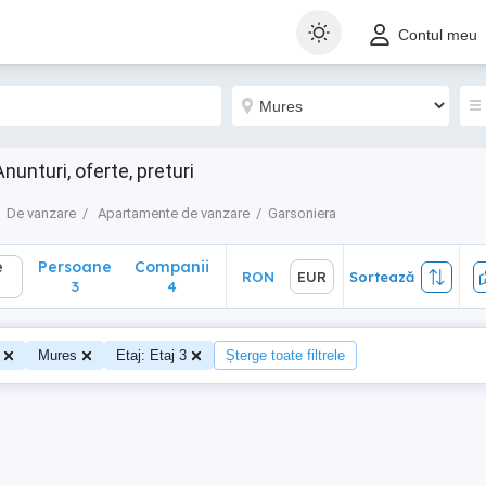
Persoane
Companii
RON
EUR
Sortează
Contul meu
3
4
unturi, oferte, preturi
De vanzare
Apartamente de vanzare
Garsoniera
e
Persoane
Companii
RON
EUR
Sortează
3
4
Mures
Etaj: Etaj 3
Șterge toate filtrele