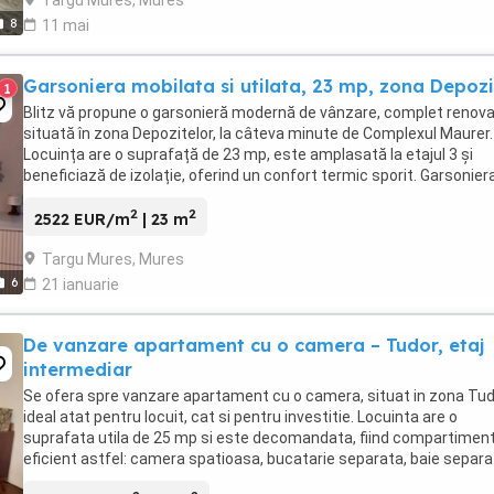
8
11 mai
Garsoniera mobilata si utilata, 23 mp, zona Depozi
1
Blitz vă propune o garsonieră modernă de vânzare, complet renova
situată în zona Depozitelor, la câteva minute de Complexul Maurer.
Locuința are o suprafață de 23 mp, este amplasată la etajul 3 și
beneficiază de izolație, oferind un confort termic sporit. Garsonier
fost recent renovată integral, ...
2
2
2522 EUR/m
| 23 m
Targu Mures, Mures
6
21 ianuarie
De vanzare apartament cu o camera – Tudor, etaj
intermediar
Se ofera spre vanzare apartament cu o camera, situat in zona Tud
ideal atat pentru locuit, cat si pentru investitie. Locuinta are o
suprafata utila de 25 mp si este decomandata, fiind compartimen
eficient astfel: camera spatioasa, bucatarie separata, baie separa
hol. Apartamentul este situat ...