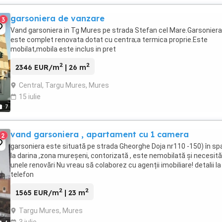
garsoniera de vanzare
3
Vand garsoniera in Tg Mures pe strada Stefan cel Mare.Garsoniera
este complet renovata dotat cu centra;a termica proprie.Este
mobilat,mobila este inclus in pret
2
2
2346 EUR/m
| 26 m
Central, Targu Mures, Mures
15 iulie
7
vand garsoniera , apartament cu 1 camera
2
garsoniera este situată pe strada Gheorghe Doja nr110 -150) în sp
la darina ,zona mureșeni, contorizată , este nemobilată și necesită
unele renovări Nu vreau să colaborez cu agenții imobiliare! detalii la
telefon
2
2
1565 EUR/m
| 23 m
Targu Mures, Mures