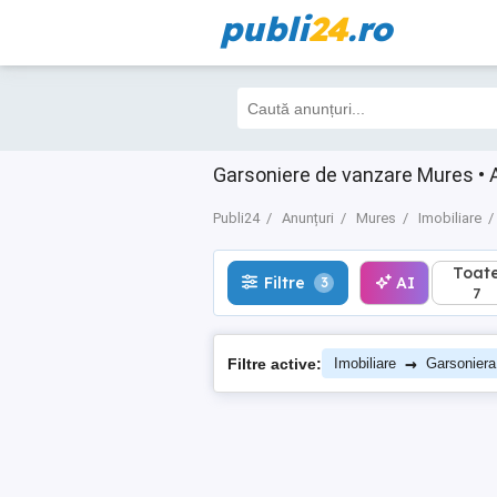
publi
24
.ro
Toate
Filtre
AI
3
7
Garsoniere de vanzare Mures • An
Publi24
Anunțuri
Mures
Imobiliare
Toat
Filtre
AI
3
7
→
Filtre active:
Imobiliare
Garsoniera