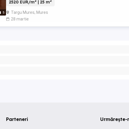
2
2
2520 EUR/m
| 25 m
Targu Mures, Mures
5
28 martie
Parteneri
Urmărește-