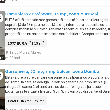
3 iulie
4
Garsonieră de vânzare, 13 mp, zona Mureșeni
BLITZ oferă spre vânzare garsonieră situată în cartierul Mureșeni,
suprafață de 13 mp, amplasată la etaj intermediar. Locuința este
complet mobilată și utilată, renovată recent cu finisaje moderne, fi
pregătită pentru mutare imediată sau închiriere. Compartimentar
este eficientă, iar poziționarea ...
2
2
2077 EUR/m
| 13 m
Targu Mures, Mures
4
20 mai
Garsoniera, 32 mp, 7 mp balcon, zona Dambu
Blitz vă oferă spre vânzare garsonieră spațioasă, cu o suprafață ut
de 32 mp, la care se adaugă un balcon generos de 7 mp, închis și
integrat în cameră, oferind un plus de confort și spațiu locuibil.
Locuința este situată la etajul 3 din 3, într-un bloc din cartierul Dâ
o zonă liniștită, ideală ...
2
2
1969 EUR/m
| 32 m
Targu Mures, Mures