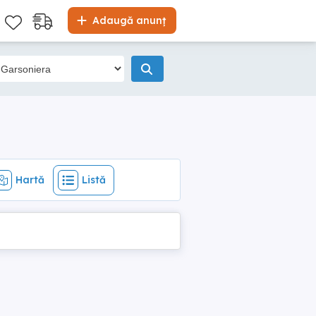
Hartă
Listă
Adaugă anunț
Hartă
Listă