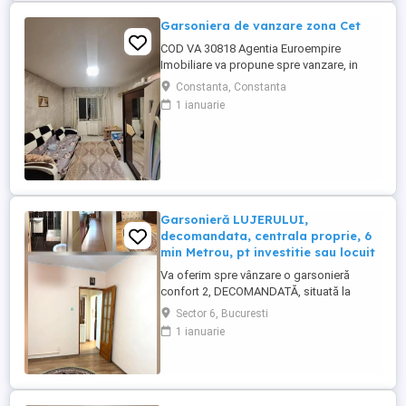
Garsoniera de vanzare zona Cet
COD VA 30818 Agentia Euroempire
Imobiliare va propune spre vanzare, in
Constanta, zona CET, o garsoniera,
Constanta, Constanta
semidecomandata, avand suprafata de 22
1 ianuarie
mp situat la etajul 3 din 3. Garsoniera
prezinta urmatoarele imbunatatiri , gresie,
faianta, parchet, usa metalica, aer
conditionat, izolata termic.Garsoniera ...
Garsonieră LUJERULUI,
decomandata, centrala proprie, 6
min Metrou, pt investitie sau locuit
Va oferim spre vânzare o garsonieră
confort 2, DECOMANDATĂ, situată la
parter înalt din 4, cu CENTRALĂ PROPRIE
Sector 6, Bucuresti
pe gaz, poziționată semistradal, la doar 6
1 ianuarie
minute de Metrou Lujerului, o alegere
practică pentru locuire imediată sau
investiție într-o zonă foarte căutată din
Sector 6, zona Lujerului.
COMPARTIMENTARE: ...