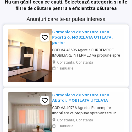
Nu am găsit ceea ce cauți.
Selectează categoria și alte
filtre de căutare pentru a eficientiza căutarea
Anunțuri care te-ar putea interesa
Garsoniera de vanzare zona
Poarta 6, MOBILATA UTILATA,
parter
COD VA 43696 Agentia EUROEMPIRE
IMOBILIARE INTERMED va propune spre
vanzare, in Constanta, zona Poarta 6, o
Constanta, Constanta
garsoniera, semidecomandata, cu
1 ianuarie
suprafata utila de 21 mp si este situata la
parter din 4. Imobilul este imbunatatit de
actualitate- gresie, faianta, parchet,
termopan, usa metalica.Garsoniera se ...
Garsoniera de vanzare zona
Abator, MOBILATA UTILATA
COD VA 40736 Agentia Euroempire
Imobiliare va propune spre vanzare, in
Constanta, zona Abator, o garsoniera,
Constanta, Constanta
decomandata, cu suprafata de 34 mp,
1 ianuarie
situata la parter din 4. Imobilul este