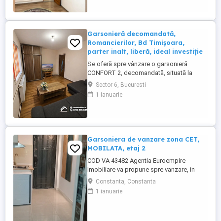
practică pentru locuire imediată sau
investiție într-o zonă foarte căutată din
Sector 6, zona Lujerului.
COMPARTIMENTARE: ...
Garsonieră decomandată,
Romancierilor, Bd Timișoara,
parter inalt, liberă, ideal investiție
Se oferă spre vânzare o garsonieră
CONFORT 2, decomandată, situată la
parter înalt din 4 etaje, LIBERĂ, fara
Sector 6, Bucuresti
balcon, pe Bulevardul Timișoara nr. 48,
1 ianuarie
Sector 6, zona Romancierilor. Poziționată
semistradal, cu acces rapid către
transport public și zone comerciale,
proprietatea este potrivită atât pentru ...
Garsoniera de vanzare zona CET,
MOBILATA, etaj 2
COD VA 43482 Agentia Euroempire
Imobiliare va propune spre vanzare, in
Constanta, zona CET, o garsoniera,
Constanta, Constanta
semidecomandata, avand suprafata de 17
1 ianuarie
mp situat la etajul 2 din 4 .Garsoniera
prezinta urmatoarele imbunatatiri , gresie,
faianta, parchet, usa metalica, termopane,