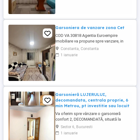
imbunatatit de actualitate- gresie, faianta,
parchet, termopane si usa metalica,
renovat complet.Garsoniera se ...
Garsoniera de vanzare zona Cet
COD VA 30818 Agentia Euroempire
Imobiliare va propune spre vanzare, in
Constanta, zona CET, o garsoniera,
Constanta, Constanta
semidecomandata, avand suprafata de 22
1 ianuarie
mp situat la etajul 3 din 3. Garsoniera
prezinta urmatoarele imbunatatiri , gresie,
faianta, parchet, usa metalica, aer
conditionat, izolata termic.Garsoniera ...
Garsonieră LUJERULUI,
decomandata, centrala proprie, 6
min Metrou, pt investitie sau locuit
Va oferim spre vânzare o garsonieră
confort 2, DECOMANDATĂ, situată la
parter înalt din 4, cu CENTRALĂ PROPRIE
Sector 6, Bucuresti
pe gaz, poziționată semistradal, la doar 6
1 ianuarie
minute de Metrou Lujerului, o alegere