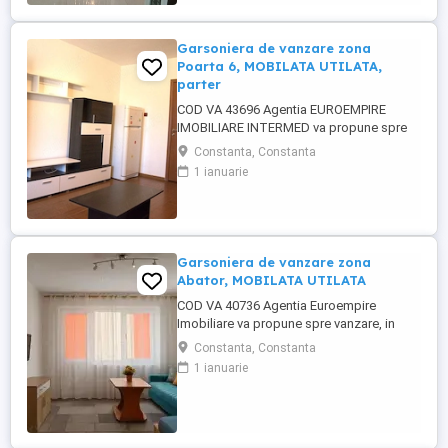
recent renovata.Garsoniera se ...
Garsoniera de vanzare zona
Poarta 6, MOBILATA UTILATA,
parter
COD VA 43696 Agentia EUROEMPIRE
IMOBILIARE INTERMED va propune spre
vanzare, in Constanta, zona Poarta 6, o
Constanta, Constanta
garsoniera, semidecomandata, cu
1 ianuarie
suprafata utila de 21 mp si este situata la
parter din 4. Imobilul este imbunatatit de
actualitate- gresie, faianta, parchet,
termopan, usa metalica.Garsoniera se ...
Garsoniera de vanzare zona
Abator, MOBILATA UTILATA
COD VA 40736 Agentia Euroempire
Imobiliare va propune spre vanzare, in
Constanta, zona Abator, o garsoniera,
Constanta, Constanta
decomandata, cu suprafata de 34 mp,
1 ianuarie
situata la parter din 4. Imobilul este
imbunatatit de actualitate- gresie, faianta,
parchet, termopane si usa metalica,
renovat complet.Garsoniera se ...