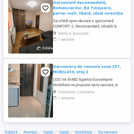
Garsonieră decomandată,
Romancierilor, Bd Timișoara,
parter inalt, liberă, ideal investiție
Se oferă spre vânzare o garsonieră
CONFORT 2, decomandată, situată la
parter înalt din 4 etaje, LIBERĂ, fara
Sector 6, Bucuresti
balcon, pe Bulevardul Timișoara nr. 48,
1 ianuarie
Sector 6, zona Romancierilor. Poziționată
semistradal, cu acces rapid către
transport public și zone comerciale,
proprietatea este potrivită atât pentru ...
Garsoniera de vanzare zona CET,
MOBILATA, etaj 2
COD VA 43482 Agentia Euroempire
Imobiliare va propune spre vanzare, in
Constanta, zona CET, o garsoniera,
Constanta, Constanta
semidecomandata, avand suprafata de 17
1 ianuarie
mp situat la etajul 2 din 4 .Garsoniera
prezinta urmatoarele imbunatatiri , gresie,
faianta, parchet, usa metalica, termopane,
recent renovata.Garsoniera se ...
Publi24
Anunțuri
Galati
Galati
Imobiliare
De vanzare