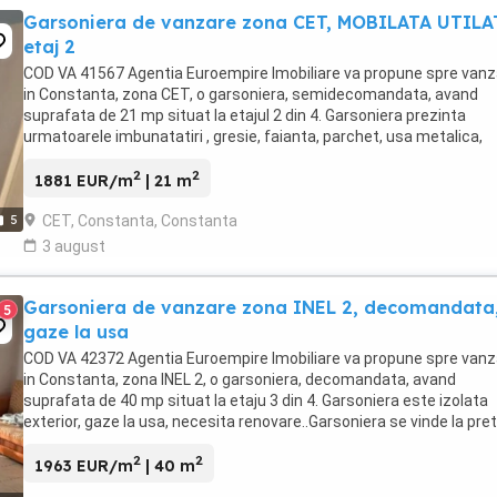
Garsoniera de vanzare zona CET, MOBILATA UTILA
etaj 2
COD VA 41567 Agentia Euroempire Imobiliare va propune spre vanz
in Constanta, zona CET, o garsoniera, semidecomandata, avand
suprafata de 21 mp situat la etajul 2 din 4. Garsoniera prezinta
urmatoarele imbunatatiri , gresie, faianta, parchet, usa metalica,
termopane, aer conditionat.Garsoniera se ...
2
2
1881 EUR/m
| 21 m
CET, Constanta, Constanta
5
3 august
Garsoniera de vanzare zona INEL 2, decomandata
5
gaze la usa
COD VA 42372 Agentia Euroempire Imobiliare va propune spre vanz
in Constanta, zona INEL 2, o garsoniera, decomandata, avand
suprafata de 40 mp situat la etaju 3 din 4. Garsoniera este izolata
exterior, gaze la usa, necesita renovare..Garsoniera se vinde la pret
de 78.500 Euro.Pentru mai multe detalii ...
2
2
1963 EUR/m
| 40 m