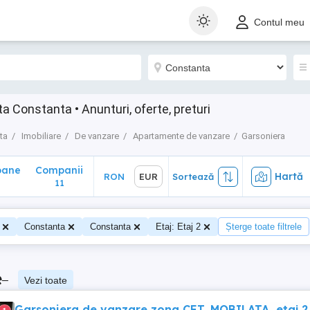
ane
Companii
Hartă
RON
EUR
Sortează
Contul meu
11
 Constanta • Anunturi, oferte, preturi
ta
Imobiliare
De vanzare
Apartamente de vanzare
Garsoniera
oane
Companii
Hartă
RON
EUR
Sortează
11
Constanta
Constanta
Etaj: Etaj 2
Șterge toate filtrele
e
–
Vezi toate
Garsoniera de vanzare zona CET, MOBILATA, etaj 2