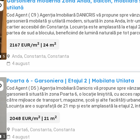
Garsonieră modernă Zona Anda, balcon, mobilată 
utilată
Cod Agent ( C9 ) Agenția Imobiliară DANICRIS vă propune spre vânz
garsonieră mobilată și utilată modern, situată în zona Anda, într-u
cartier accesibil din Constanța. Locuința este amplasată la etajul 2
partea de sud a blocului, beneficiind de lumină naturală pe tot parc
zilei. Detalii ...
2
2
2167 EUR/m
| 24 m
Anda, Constanta, Constanta
5
4 august
Poarta 6 - Garsoniera | Etajul 2 | Mobilata Utilata
Cod Agent ( D5 ) Agenția Imobiliară Danicris vă propune spre vânza
garsonieră situată în zona Poarta 6, o locație liniștită, cu acces rap
către mijloace de transport, magazine, școli și alte facilități urbane
Locuința are o suprafață de 21 mp și este amplasată la etajul 2, în
imobil bine ...
2
2
2048 EUR/m
| 21 m
Poarta6, Constanta, Constanta
1
4 august