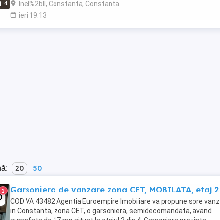
Inel%2bII, Constanta, Constanta
4
ieri 19:13
nă:
20
50
Garsoniera de vanzare zona CET, MOBILATA, etaj 2
1
COD VA 43482 Agentia Euroempire Imobiliare va propune spre vanz
in Constanta, zona CET, o garsoniera, semidecomandata, avand
suprafata de 17 mp situat la etajul 2 din 4 .Garsoniera prezinta