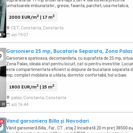
urmatoarele imbunatatiri , gresie, faianta, parchet, usa metalica,
termopane, recent renovata.Garsoniera se ...
2
2
2000 EUR/m
| 17 m
CET, Constanta, Constanta
9
azi 19:07
Garsoniera 25 mp, Bucatarie Separata, Zona Palas
Garsoniera spatioasa, decomandata, cu suprafata de 25 mp, situa
Zona Palas, ideala atat pentru locuit, cat si pentru investitie. Locui
este compartimentata eficient si dispune de bucatarie separata d
mp, complet mobilata si utilata, dormitor confortabil, hol si baie.
Proprietatea ofera un ...
2
2
1800 EUR/m
| 25 m
palas, Constanta, Constanta
13
azi 16:44
Vand garsoniera Billa și Navodari
49
Vând garsonieră Billa , Far , CT , etaj 2 încadrată 20 m preț 38500 eu