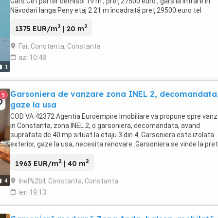
Gars Cet parter demisol 19 m , preț 27500 euro , gars la intrare in
Năvodari langa Peny etaj 2 21 m încadrată preț 29500 euro tel
2
2
1375 EUR/m
| 20 m
Far, Constanta, Constanta
azi 10:48
1
Garsoniera de vanzare zona INEL 2, decomandata
5
gaze la usa
COD VA 42372 Agentia Euroempire Imobiliare va propune spre vanz
in Constanta, zona INEL 2, o garsoniera, decomandata, avand
suprafata de 40 mp situat la etaju 3 din 4. Garsoniera este izolata
exterior, gaze la usa, necesita renovare..Garsoniera se vinde la pret
de 78.500 Euro.Pentru mai multe detalii ...
2
2
1963 EUR/m
| 40 m
Inel%2bII, Constanta, Constanta
4
ieri 19:13