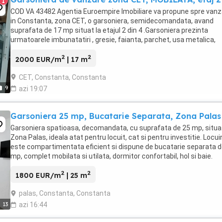
1
COD VA 43482 Agentia Euroempire Imobiliare va propune spre vanz
in Constanta, zona CET, o garsoniera, semidecomandata, avand
suprafata de 17 mp situat la etajul 2 din 4 .Garsoniera prezinta
urmatoarele imbunatatiri , gresie, faianta, parchet, usa metalica,
termopane, recent renovata.Garsoniera se ...
2
2
2000 EUR/m
| 17 m
CET, Constanta, Constanta
9
azi 19:07
Garsoniera 25 mp, Bucatarie Separata, Zona Palas
Garsoniera spatioasa, decomandata, cu suprafata de 25 mp, situa
Zona Palas, ideala atat pentru locuit, cat si pentru investitie. Locui
este compartimentata eficient si dispune de bucatarie separata d
mp, complet mobilata si utilata, dormitor confortabil, hol si baie.
Proprietatea ofera un ...
2
2
1800 EUR/m
| 25 m
palas, Constanta, Constanta
13
azi 16:44