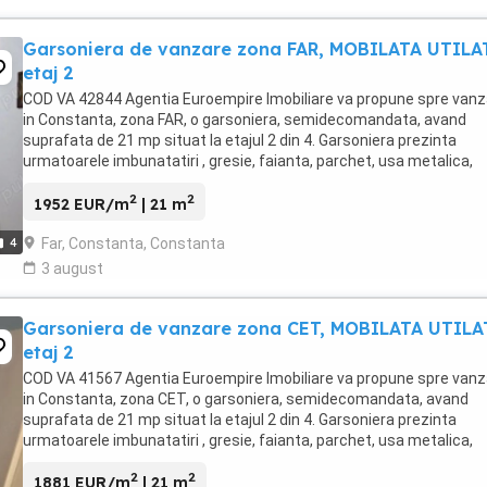
Garsoniera de vanzare zona FAR, MOBILATA UTILA
etaj 2
COD VA 42844 Agentia Euroempire Imobiliare va propune spre vanz
in Constanta, zona FAR, o garsoniera, semidecomandata, avand
suprafata de 21 mp situat la etajul 2 din 4. Garsoniera prezinta
urmatoarele imbunatatiri , gresie, faianta, parchet, usa metalica,
termopane.Garsoniera se vinde MOBILATA UTILATA ...
2
2
1952 EUR/m
| 21 m
Far, Constanta, Constanta
4
3 august
Garsoniera de vanzare zona CET, MOBILATA UTILA
etaj 2
COD VA 41567 Agentia Euroempire Imobiliare va propune spre vanz
in Constanta, zona CET, o garsoniera, semidecomandata, avand
suprafata de 21 mp situat la etajul 2 din 4. Garsoniera prezinta
urmatoarele imbunatatiri , gresie, faianta, parchet, usa metalica,
termopane, aer conditionat.Garsoniera se ...
2
2
1881 EUR/m
| 21 m