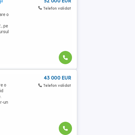
și
52 000 EUR
Telefon validat
are o
n
 , pe
ursul
43 000 EUR
re o
Telefon validat
id
.
tr-un