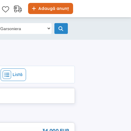
Listă
Adaugă anunț
Listă
34 000 EUR