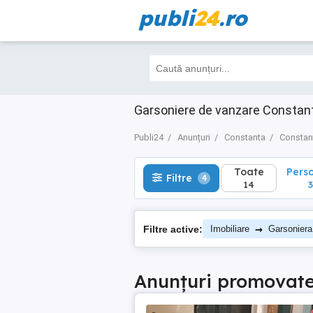
publi
24
.ro
Toate
Perso
Filtre
4
14
3
Garsoniere de vanzare Constanta
Publi24
Anunțuri
Constanta
Constan
Toate
Pers
Filtre
4
14
3
→
Filtre active:
Imobiliare
Garsoniera
Anunțuri promovat