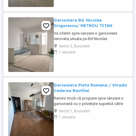
valorificare. Datorita amplasarii intr-o
constructie noua ...
Garsoniera Bd. Nicolae
Grigorescu/ METROU TITAN
Va oferim spre vanzare o garsoniera
renovata,situata pe Bd Nicolae
Grigorescu. Caracteristici: Situat la 1 minut
Sector 2, Bucuresti
de statia de Metrou Titan Etaj 6 din 10 An
1 ianuarie
1987 Suprafata utila 25 mp Mobilata si
utilata Bloc in curs de anvelopare
Instalatie electrica schimbata Instalatie
sanitara schimbata Pentru mai ...
Garsoniera Piata Romana / Strada
Caderea Bastiliei
Ramiro Imob vă propune spre vânzare o
garsonieră cu o priveliște superbă către
rondul de la Piața Romană. Situată la etajul
Sector 1, Bucuresti
7 din 7, într-un imobil construit în anul
1 ianuarie
1938. Suprafață: 30 mp Vedere
panoramică către rondul de la Piața
Romană Pentru mai multe detalii, vizionări