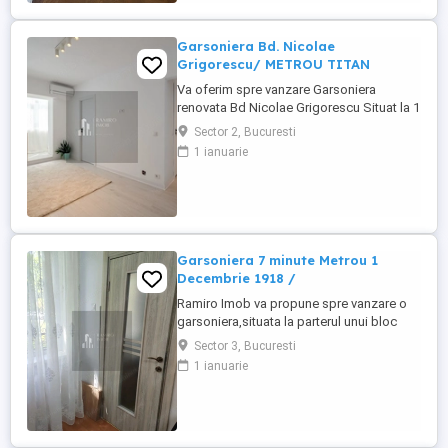
sau oferte similare, contactați-mă! Moraru
...
Garsoniera Bd. Nicolae
Grigorescu/ METROU TITAN
Va oferim spre vanzare Garsoniera
renovata Bd Nicolae Grigorescu Situat la 1
minut de statia de Metrou Titan Etaj 6 din
Sector 2, Bucuresti
10 An 1987 Suprafata utila 25 mp Mobilat
1 ianuarie
si utilat Bloc in curs de anvelopare
Instalatie electrica schimbata Instalatie
sanitara schimbata Pentru mai multe
detalii, vizionări sau ...
Garsoniera 7 minute Metrou 1
Decembrie 1918 /
Ramiro Imob va propune spre vanzare o
garsoniera,situata la parterul unui bloc
reabilitat termic. Caracteristici: -parter
Sector 3, Bucuresti
inalt/10 -bloc reabilitat termic -renovata
1 ianuarie
complet in 2025 -dispune de boiler la baie
-posibilitate montare centrala -an
constructie 1973 Este ideala pentru a fi
locuita sau inchirtiata,fiind ...