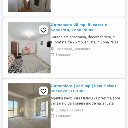
-posibilitate montare centrala -an
constructie 1973 Este ideala pentru a fi
locuita sau inchirtiata,fiind ...
Garsoniera 25 mp, Bucatarie
Separata, Zona Palas
Garsoniera spatioasa, decomandata, cu
suprafata de 25 mp, situata in Zona Palas,
ideala atat pentru locuit, cat si pentru
Constanta, Constanta
investitie. Locuinta este compartimentata
1 ianuarie
eficient si dispune de bucatarie separata
de 8 mp, complet mobilata si utilata,
dormitor confortabil, hol si baie.
Proprietatea ofera un ...
Garsoniera | 32.5 mp | Sem-finisat |
Suceava | ID:1905
Agentia imobiliara FIMMO va prezinta spre
vanzare o garsoniera moderna, situata
intr-un imobil nou, finalizat in anul 2025,
Suceava, Suceava
ideala pentru cei care isi doresc o locuinta
1 ianuarie
eficienta, usor de personalizat sau o
investitie cu potential excelent de