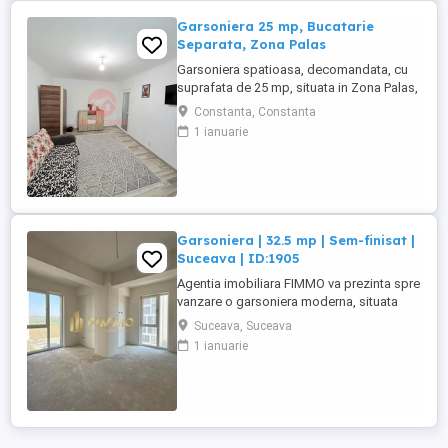
Garsoniera 25 mp, Bucatarie
Separata, Zona Palas
Garsoniera spatioasa, decomandata, cu
suprafata de 25 mp, situata in Zona Palas,
ideala atat pentru locuit, cat si pentru
Constanta, Constanta
investitie. Locuinta este compartimentata
1 ianuarie
eficient si dispune de bucatarie separata
de 8 mp, complet mobilata si utilata,
dormitor confortabil, hol si baie.
Proprietatea ofera un ...
Garsoniera | 32.5 mp | Sem-finisat |
Suceava | ID:1905
Agentia imobiliara FIMMO va prezinta spre
vanzare o garsoniera moderna, situata
intr-un imobil nou, finalizat in anul 2025,
Suceava, Suceava
ideala pentru cei care isi doresc o locuinta
1 ianuarie
eficienta, usor de personalizat sau o
investitie cu potential excelent de
valorificare. Datorita amplasarii intr-o
constructie noua ...