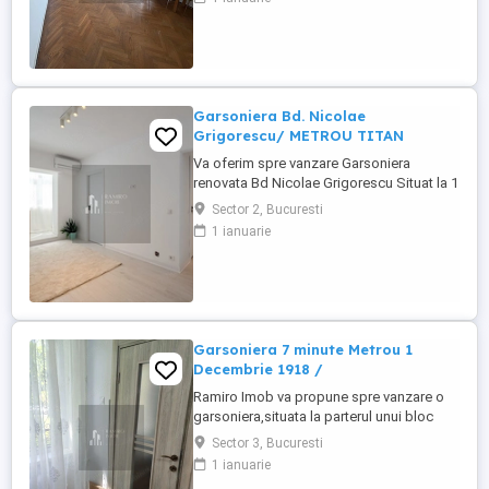
1938. Suprafață: 30 mp Vedere
panoramică către rondul de la Piața
Romană Pentru mai multe detalii, vizionări
sau oferte similare, contactați-mă! Moraru
...
Garsoniera Bd. Nicolae
Grigorescu/ METROU TITAN
Va oferim spre vanzare Garsoniera
renovata Bd Nicolae Grigorescu Situat la 1
minut de statia de Metrou Titan Etaj 6 din
Sector 2, Bucuresti
10 An 1987 Suprafata utila 25 mp Mobilat
1 ianuarie
si utilat Bloc in curs de anvelopare
Instalatie electrica schimbata Instalatie
sanitara schimbata Pentru mai multe
detalii, vizionări sau ...
Garsoniera 7 minute Metrou 1
Decembrie 1918 /
Ramiro Imob va propune spre vanzare o
garsoniera,situata la parterul unui bloc
reabilitat termic. Caracteristici: -parter
Sector 3, Bucuresti
inalt/10 -bloc reabilitat termic -renovata
1 ianuarie
complet in 2025 -dispune de boiler la baie