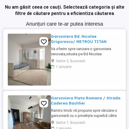
Nu am găsit ceea ce cauți.
Selectează categoria și alte
filtre de căutare pentru a eficientiza căutarea
Anunțuri care te-ar putea interesa
Garsoniera Bd. Nicolae
Grigorescu/ METROU TITAN
Va oferim spre vanzare o garsoniera
renovata,situata pe Bd Nicolae
Grigorescu. Caracteristici: Situat la 1 minut
Sector 2, Bucuresti
de statia de Metrou Titan Etaj 6 din 10 An
1 ianuarie
1987 Suprafata utila 25 mp Mobilata si
utilata Bloc in curs de anvelopare
Instalatie electrica schimbata Instalatie
sanitara schimbata Pentru mai ...
Garsoniera Piata Romana / Strada
Caderea Bastiliei
Ramiro Imob vă propune spre vânzare o
garsonieră cu o priveliște superbă către
rondul de la Piața Romană. Situată la etajul
Sector 1, Bucuresti
7 din 7, într-un imobil construit în anul
1 ianuarie