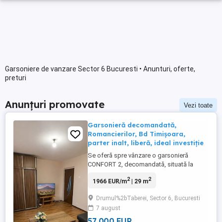
Garsoniere de vanzare Sector 6 Bucuresti • Anunturi, oferte,
preturi
Anunțuri promovate
Vezi toate
Garsonieră decomandată,
Romancierilor, Bd Timișoara,
parter inalt, liberă, ideal investiție
Se oferă spre vânzare o garsonieră
CONFORT 2, decomandată, situată la
parter înalt din 4 etaje, LIBERĂ, fara
2
2
1966 EUR/m
| 29 m
balcon, pe Bulevardul Timișoara nr. 48,
Sector 6, zona Romancierilor. Poziționată
Drumul%2bTaberei, Sector 6, Bucuresti
semistradal, cu acces rapid către
7 august
transport public și zone comerciale,
proprietatea este potrivită atât pentru ...
57 000 EUR