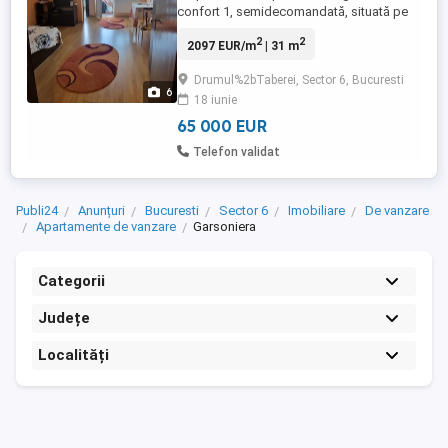
confort 1, semidecomandată, situată pe
Bd. 1 Mai nr. 24, în blocul 5S14, etaj 5 9.
2
2
2097 EUR/m
| 31 m
Locuința are o suprafață de 31 mp, este
poziționată stradal într-un bloc reabilitat
Drumul%2bTaberei, Sector 6, Bucuresti
termic și dispune de balcon, debară și lift
6
18 iunie
modernizat. Excelentă investiție pentru
locuit sau ...
65 000 EUR
Telefon validat
Publi24
Anunțuri
Bucuresti
Sector 6
Imobiliare
De vanzare
Apartamente de vanzare
Garsoniera
Categorii
Județe
Localități