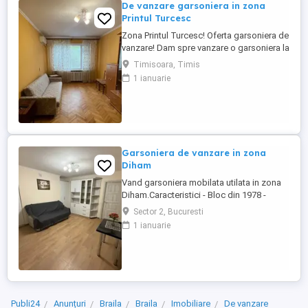
De vanzare garsoniera in zona
Printul Turcesc
Zona Printul Turcesc! Oferta garsoniera de
vanzare! Dam spre vanzare o garsoniera la
etajul 2. La doar 10-15 min de mers cu
Timisoara, Timis
masina sau tranportul in comun de Lidl,
1 ianuarie
aproap de Parcul Lunei, restaurante, Piata
Traian. Dispune de o suprafata utila de 21
mp si e vinde imediat mobilata si utilata ca
in poze. ...
Garsoniera de vanzare in zona
Diham
Vand garsoniera mobilata utilata in zona
Diham.Caracteristici - Bloc din 1978 -
Reabilitat termic Suprafata utila de 27mp ,
Sector 2, Bucuresti
situata la etajul 2 10. In apropiere: - Parcul
1 ianuarie
IOR - Metrou Titan - Gradinita nr. 69 -
Colegiul Anghel Saligny - Arena Nationala
Publi24
Anunțuri
Braila
Braila
Imobiliare
De vanzare