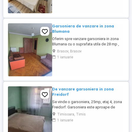
mp + balcon inchis in termopan cu Su 2.5
mp, zugravita recent si complet utilata si
mobilata. ...
Garsoniera de vanzare in zona
Blumana
Oferim spre vanzare garsoniera in zona
Blumana cu o suprafata utila de 28 mp ,
etajul 1 din 5 . Garsnoiera se vinde
Brasov, Brasov
mobilata si utilata si se accepta credit
1 ianuarie
imobiliar ! Detalii telefonic !
De vanzare garsoniera in zona
Freidorf
Se vinde o garsoniera, 25mp, etaj 4, zona
Freidorf. Garsoniera este aproape de
Liceul Auto, transport in comun,autobuze,
Timisoara, Timis
magazine. Mai multe detalii la numarul de
1 ianuarie
telefon afisat!