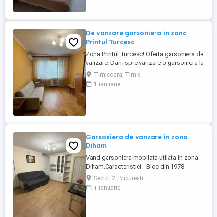
De vanzare garsoniera in zona
Printul Turcesc
Zona Printul Turcesc! Oferta garsoniera de
vanzare! Dam spre vanzare o garsoniera la
etajul 2. La doar 10-15 min de mers cu
Timisoara, Timis
masina sau tranportul in comun de Lidl,
1 ianuarie
aproap de Parcul Lunei, restaurante, Piata
Traian. Dispune de o suprafata utila de 21
mp si e vinde imediat mobilata si utilata ca
in poze. ...
Garsoniera de vanzare in zona
Diham
Vand garsoniera mobilata utilata in zona
Diham.Caracteristici - Bloc din 1978 -
Reabilitat termic Suprafata utila de 27mp ,
Sector 2, Bucuresti
situata la etajul 2 10. In apropiere: - Parcul
1 ianuarie
IOR - Metrou Titan - Gradinita nr. 69 -
Colegiul Anghel Saligny - Arena Nationala