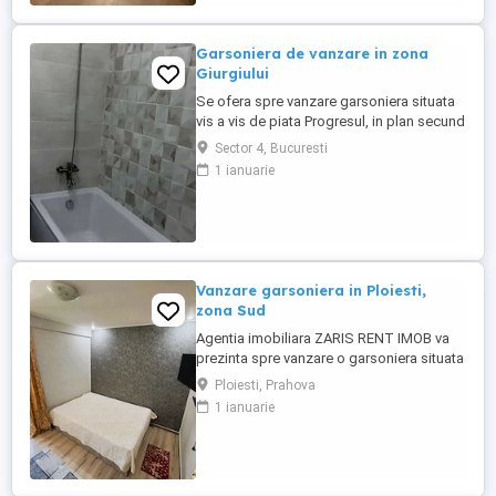
Garsoniera de vanzare in zona
Giurgiului
Se ofera spre vanzare garsoniera situata
vis a vis de piata Progresul, in plan secund
fata de soseaua Giurgiului, ferit de
Sector 4, Bucuresti
trafic.Acces imediat catre statii STB (
1 ianuarie
pana la metrou Eroii Revolutiei sunt 2 statii
STB - 5 minute), centre comerciale, scoli,
gradinite.Garsoniera este confort I, semi-
decomandata, ...
Vanzare garsoniera in Ploiesti,
zona Sud
Agentia imobiliara ZARIS RENT IMOB va
prezinta spre vanzare o garsoniera situata
in Ploiesti, zona Sud, la etajul 3 al unui
Ploiesti, Prahova
bloc de locuinte dat in folosinta in anul
1 ianuarie
1979, regim de inaltime P+4E, avand Su 22
mp + balcon inchis in termopan cu Su 2.5
mp, zugravita recent si complet utilata si
mobilata. ...