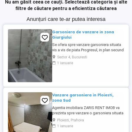
Nu am găsit ceea ce cauți.
Selectează categoria și alte
filtre de căutare pentru a eficientiza căutarea
Anunțuri care te-ar putea interesa
Garsoniera de vanzare in zona
Giurgiului
Se ofera spre vanzare garsoniera situata
vis a vis de piata Progresul, in plan secund
fata de soseaua Giurgiului, ferit de
Sector 4, Bucuresti
trafic.Acces imediat catre statii STB (
1 ianuarie
pana la metrou Eroii Revolutiei sunt 2 statii
STB - 5 minute), centre comerciale, scoli,
gradinite.Garsoniera este confort I, semi-
decomandata, ...
Vanzare garsoniera in Ploiesti,
zona Sud
Agentia imobiliara ZARIS RENT IMOB va
prezinta spre vanzare o garsoniera situata
in Ploiesti, zona Sud, la etajul 3 al unui
Ploiesti, Prahova
bloc de locuinte dat in folosinta in anul
1 ianuarie
1979, regim de inaltime P+4E, avand Su 22