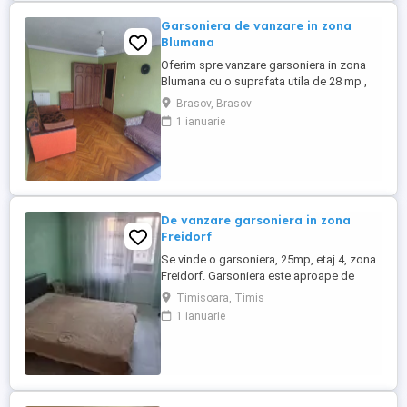
Garsoniera de vanzare in zona
Blumana
Oferim spre vanzare garsoniera in zona
Blumana cu o suprafata utila de 28 mp ,
etajul 1 din 5 . Garsnoiera se vinde
Brasov, Brasov
mobilata si utilata si se accepta credit
1 ianuarie
imobiliar ! Detalii telefonic !
De vanzare garsoniera in zona
Freidorf
Se vinde o garsoniera, 25mp, etaj 4, zona
Freidorf. Garsoniera este aproape de
Liceul Auto, transport in comun,autobuze,
Timisoara, Timis
magazine. Mai multe detalii la numarul de
1 ianuarie
telefon afisat!