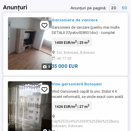
Anunțuri
20
50
Anunțuri pe pagină:
Garsoniera de vanzare
Garsoniera de vanzare (pentru mai multe
DETALII 07patru928931doi) - complet
renovata si mobilata - instalatie sanitara si
2
2
1400 EUR/m
| 25 m
electrica schimbata - izolata pe interior -
bloc din anul 1978 - etajul 4 - se vinde
Est, Botosani, Botosani
exact ca in poze - 25 mp Botosani, calea
ieri 17:30
nationala nr.12, la 2 min de statia de
autobuz. 35.000 ...
35 000 EUR
8
Vine garsonieră Botoșani
Vind Garsonieră capăt la unu .Etalul 4 4
recent reformată, se vinde exact cum arată
în fotografii . AC
2
2
1426 EUR/m
| 27 m
Cap%2525c4%252583t%252bla%252bunu,
Botosani, Botosani
9