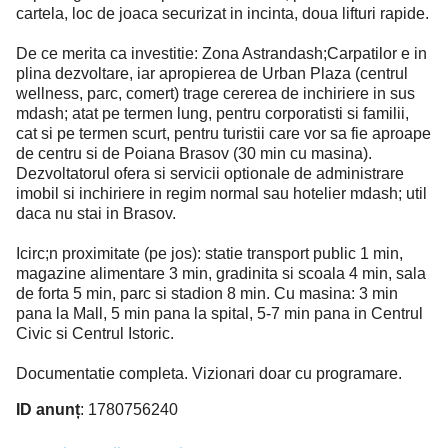
cartela, loc de joaca securizat in incinta, doua lifturi rapide.
De ce merita ca investitie: Zona Astrandash;Carpatilor e in
plina dezvoltare, iar apropierea de Urban Plaza (centrul
wellness, parc, comert) trage cererea de inchiriere in sus
mdash; atat pe termen lung, pentru corporatisti si familii,
cat si pe termen scurt, pentru turistii care vor sa fie aproape
de centru si de Poiana Brasov (30 min cu masina).
Dezvoltatorul ofera si servicii optionale de administrare
imobil si inchiriere in regim normal sau hotelier mdash; util
daca nu stai in Brasov.
Icirc;n proximitate (pe jos): statie transport public 1 min,
magazine alimentare 3 min, gradinita si scoala 4 min, sala
de forta 5 min, parc si stadion 8 min. Cu masina: 3 min
pana la Mall, 5 min pana la spital, 5-7 min pana in Centrul
Civic si Centrul Istoric.
Documentatie completa. Vizionari doar cu programare.
ID anunț
: 1780756240