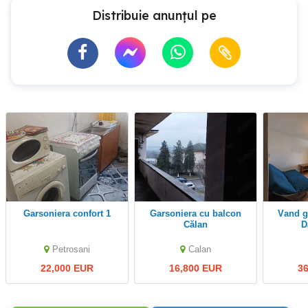
Distribuie anunțul pe
Garsoniera confort 1
Garsoniera cu balcon
Vand garsoniera zona
Călan
D
Petrosani
Calan
22,000 EUR
16,800 EUR
3