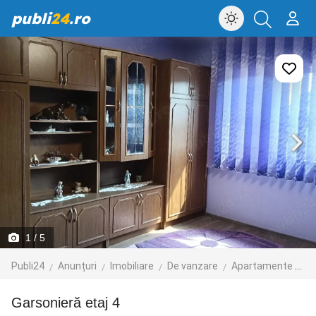
publi
24
.ro
1
/ 5
Publi24
Anunțuri
Imobiliare
De vanzare
Apartamente de vanzare
Garsonieră etaj 4