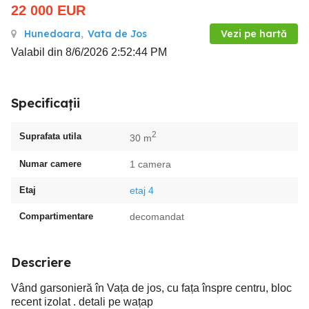
22 000
EUR
Hunedoara
,
Vata de Jos
Vezi pe hartă
Valabil din 8/6/2026 2:52:44 PM
Specificații
2
Suprafata utila
30 m
Numar camere
1 camera
Etaj
etaj 4
Compartimentare
decomandat
Descriere
Vând garsonieră în Vața de jos, cu fața înspre centru, bloc
recent izolat . detali pe wațap