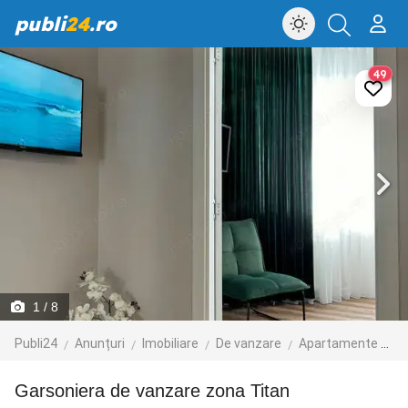
publi
24
.ro
49
1
/ 8
Publi24
Anunțuri
Imobiliare
De vanzare
Apartamente de vanzare
Garsoniera de vanzare zona Titan