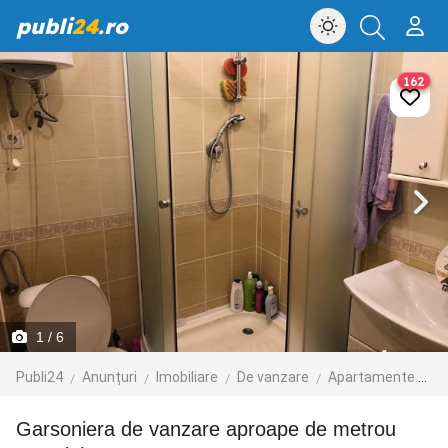
publi
24
.ro
162
1
/ 6
Publi24
Anunțuri
Imobiliare
De vanzare
Apartamente de vanzare
Garsoniera de vanzare aproape de metrou