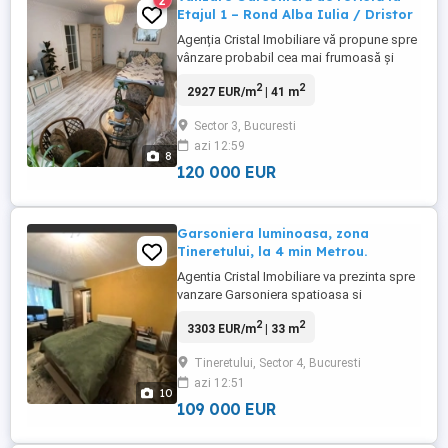
2
Etajul 1 – Rond Alba Iulia / Dristor
Agenția Cristal Imobiliare vă propune spre
vânzare probabil cea mai frumoasă și
cochetă garsonieră disponibilă în această
2
2
2927 EUR/m
| 41 m
zonă în ultima perioadă. Situată într-o
locație de top, ferită de zgomot,
Sector 3, Bucuresti
proprietatea se află într-un bloc de
azi 12:59
garsoniere cu regim mic de înălțime (4
8
etaje). Configurație și Avantaje:
120 000 EUR
Poziționare ...
Garsoniera luminoasa, zona
Tineretului, la 4 min Metrou.
Agentia Cristal Imobiliare va prezinta spre
vanzare Garsoniera spatioasa si
luminoasa, zona Tineretului. La 4 min de
2
2
3303 EUR/m
| 33 m
metrou Tineretului. Decomandata, etaj 1
din 10. Cu aer conditionat. An constructie
Tineretului, Sector 4, Bucuresti
1980. Zona linistita, plina de Natura. Bloc
azi 12:51
curat, bine intretinut, cu doua lifturi
10
moderne si ...
109 000 EUR