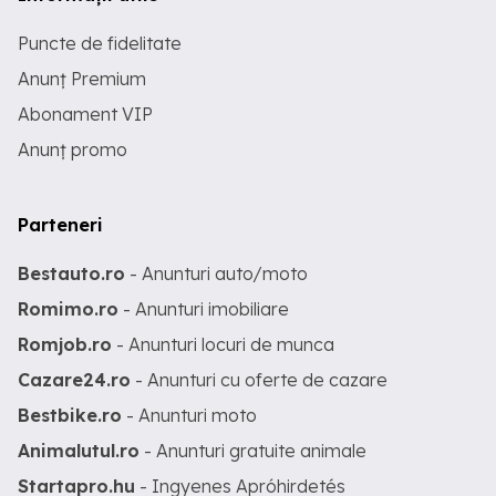
Puncte de fidelitate
Anunț Premium
Abonament VIP
Anunț promo
Parteneri
Bestauto.ro
- Anunturi auto/moto
Romimo.ro
- Anunturi imobiliare
Romjob.ro
- Anunturi locuri de munca
Cazare24.ro
- Anunturi cu oferte de cazare
Bestbike.ro
- Anunturi moto
Animalutul.ro
- Anunturi gratuite animale
Startapro.hu
- Ingyenes Apróhirdetés