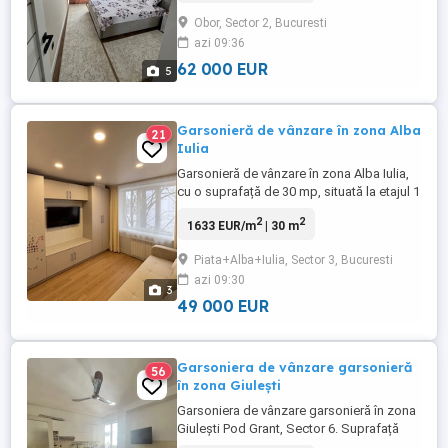
Obor, Sector 2, Bucuresti
azi 09:36
62 000 EUR
5
Garsonieră de vânzare în zona Alba
21
Iulia
Garsonieră de vânzare în zona Alba Iulia,
cu o suprafață de 30 mp, situată la etajul 1
8, într-un bloc cu lift. Locuința este
2
2
1633 EUR/m
| 30 m
mobilată, bine întreținută și pregătită
pentru mutare imediată, având bucătărie
Piata+Alba+Iulia, Sector 3, Bucuresti
separată și baie modernă. Se află în
azi 09:30
apropiere de Piața Alba Iulia, oferind
3
acces rapid către ...
49 000 EUR
Garsoniera de vânzare garsonieră
56
în zona Giulești
Garsoniera de vânzare garsonieră în zona
Giulești Pod Grant, Sector 6. Suprafață
utilă de 29 mp, situată la etajul 1 4, într-un