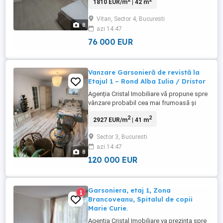
1810 EUR/m
| 42 m
situată într-un imobil finalizat în 2023, care
oferă confortul și eficiența energetică a
Vitan, Sector 4, Bucuresti
secolului XXI. Proprietatea redefinește
8
azi 14:47
spațiul garsonierei, oferind o suprafață
totală generoasă ...
76 000 EUR
Vanzare Garsonieră de revistă la
Etajul 1 – Rond Alba Iulia / Dristor
Agenția Cristal Imobiliare vă propune spre
vânzare probabil cea mai frumoasă și
cochetă garsonieră disponibilă în această
2
2
2927 EUR/m
| 41 m
zonă în ultima perioadă. Situată într-o
locație de top, ferită de zgomot,
Sector 3, Bucuresti
proprietatea se află într-un bloc de
azi 14:47
garsoniere cu regim mic de înălțime (4
8
etaje). Configurație și Avantaje:
120 000 EUR
Poziționare ...
Garsoniera, etaj 1, Zona
1
Brancoveanu, Spitalul de copii
Marie Curie.
Agentia Cristal Imobiliare va prezinta spre