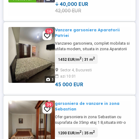
tramvaie,institutii de ...
40,000 EUR
42,000 EUR
Vanzare garsoniera Aparatorii
16
Patriei
Vanzareo garsoniera, complet mobilata si
utilata modern, situata in zona Aparatorii
Patriei, mai exact pe Drumul Cretestilor, la
2
2
1452 EUR/m
| 31 m
numai 10 minute distanta fata de gura de
metrou. Aceasta este amplasata la etajul 1
Sector 4, Bucuresti
6 cu lift, intr-un imobil nou din anul 2020, si
azi 10:01
se intinde pe o suprafata utila de 31 m ...
3
45 000 EUR
garsoniera de vanzare in zona
39
Sebastian
Ofer garsoniera in zona Sebastian cu
suprafata de 35mp etaj 1 8,situata intr-o
zona linistita cu acces rapid la mijloace de
2
2
1200 EUR/m
| 35 m
transport,magazine si parcuri,locuinta