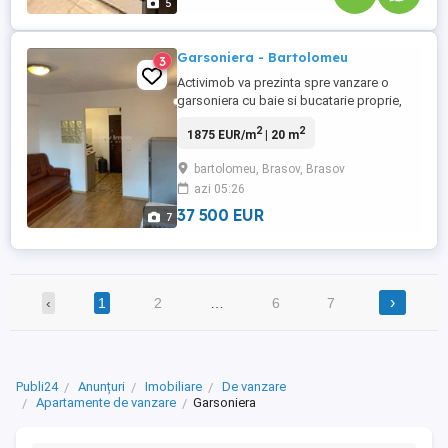
5
Garsoniera - Bartolomeu
3
Activimob va prezinta spre vanzare o
garsoniera cu baie si bucatarie proprie,
situata in cartierul Bartolomeu, pe Strada
2
2
1875 EUR/m
| 20 m
Lanii, intr-o zona accesibila si bine
conectata la punctele de interes ale
bartolomeu, Brasov, Brasov
orasului Brasov. Proprietatea are o
azi 05:26
suprafata utila de 20 mp, este amplasata
la etajul 1 din 4 si ...
37 500 EUR
7
›
‹
1
2
…
6
7
Publi24
Anunțuri
Imobiliare
De vanzare
Apartamente de vanzare
Garsoniera