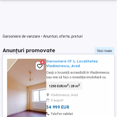
Garsoniere de vanzare • Anunturi, oferte, preturi
Anunțuri promovate
Vezi toate
Garsoniera CF 1, Localitatea
4
Vladimirescu, Arad
Cauți o locuință accesibilă în Vladimirescu
sau vrei să faci o investiție imobiliară cu
buget optim? Această garsonieră
2
2
1250 EUR/m
| 28 m
reprezintă, în acest moment, opțiunea cu
cel mai mic preț din toată localitatea. Date
Vladimirescu, Arad
tehnice și compartimentare: Suprafață: 28
4 august
mp utili (51 mp construiți). Configurație
decomandată: ...
34 999 EUR
Telefon validat