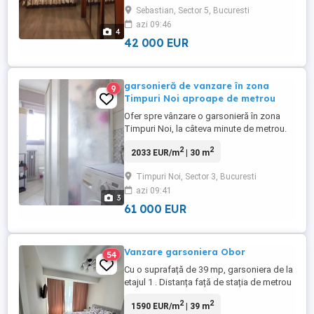
luminoasa si bine compartimentata,ideala
Sebastian, Sector 5, Bucuresti
pentru rezidenta sau investitie,sunati-ma
azi 09:46
pentru detalii !
4
42 000 EUR
garsonieră de vanzare în zona
9
Timpuri Noi aproape de metrou
Ofer spre vânzare o garsonieră în zona
Timpuri Noi, la câteva minute de metrou.
Suprafața utilă este de 30 mp, situată la
2
2
2033 EUR/m
| 30 m
etajul 1 al unui imobil bine întreținut.
Locuința se vinde mobilată, cu
Timpuri Noi, Sector 3, Bucuresti
posibilitatea de achiziție prin credit.
azi 09:41
3
61 000 EUR
Vanzare garsoniera Obor
54
Cu o suprafață de 39 mp, garsoniera de la
etajul 1 . Distanța față de stația de metrou
obor este de 9 minute. An constructie:
2
2
1590 EUR/m
| 39 m
1980