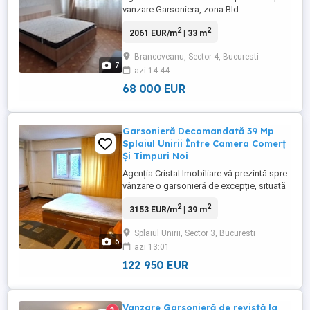
vanzare Garsoniera, zona Bld.
Brancoveanu, Spitalul de copii Marie
2
2
2061 EUR/m
| 33 m
Curie. Decomandata, etaj 1 din 4, confort
1. Bloc mixt.
Brancoveanu, Sector 4, Bucuresti
7
azi 14:44
68 000 EUR
Garsonieră Decomandată 39 Mp
Splaiul Unirii Între Camera Comerț
Și Timpuri Noi
Agenția Cristal Imobiliare vă prezintă spre
vânzare o garsonieră de excepție, situată
pe Splaiul Unirii, pe tronsonul ultracentral
2
2
3153 EUR/m
| 39 m
cuprins între Camera de Comerț și stația
de Metrou Timpuri Noi. Proprietatea oferă
Splaiul Unirii, Sector 3, Bucuresti
o panoramă deosebită, având vedere
6
azi 13:01
directă către râul Dâmbovița, și se află la
doar 4 minute ...
122 950 EUR
Vanzare Garsonieră de revistă la