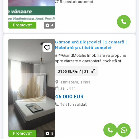
Repostat automat
Promovat
4
Garsonieră Blașcovici | 1 cameră |
Mobilată și utilată complet
# **GrandMobilis Imobiliare vă propune
spre vânzare o garsonieră cochetă și
eficientă, situată în zona Blașcovici – o
2
2
2190 EUR/m
| 21 m
alegere ideală pentru locuință proprie sau
investiție!** Vă prezentăm o proprietate
Timisoara, Timis
practică și bine întreținută, amplasată într-
azi 04:11
o zonă liniștită a Timișoarei, cu acces
facil către mijloace ...
46 000 EUR
Telefon validat
Promovat
5