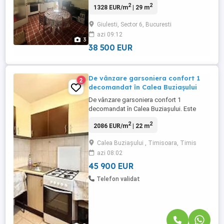
2
2
1328 EUR/m
| 29 m
imobil din 1980. Locuința se vinde
mobilată și are acces rapid la tramvai,
Giulesti, Sector 6, Bucuresti
autobuze și Gara de Nord.
azi 09:12
3
38 500 EUR
De vânzare garsoniera confort 1
2
decomandat în Calea Buziașului
De vânzare garsoniera confort 1
decomandat în Calea Buziașului. Este
situată la etajul 1 și compusă din cameră,
2
2
2086 EUR/m
| 22 m
bucătărie, baie și balcon toate separate.
Garsoniera este mobilată și utilată și
Calea Buziașului , Timisoara, Timis
situată aproape de magazine și mijloace
azi 08:02
de transport. Prețul este 45900 ușor
negociabil
45 900 EUR
Telefon validat