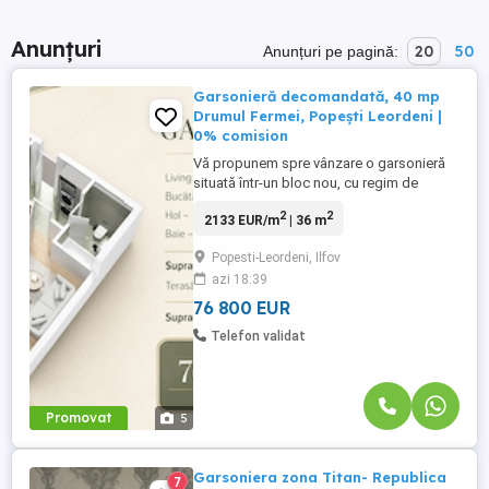
Anunțuri
20
50
Anunțuri pe pagină:
Garsonieră decomandată, 40 mp
Drumul Fermei, Popești Leordeni |
0% comision
Vă propunem spre vânzare o garsonieră
situată într-un bloc nou, cu regim de
înălțime P+4, prevăzut cu lift, amplasat în
2
2
2133 EUR/m
| 36 m
zona Drumul Fermei din Popești-Leordeni.
Locuința este disponibilă la etajele 1, 2, 3
Popesti-Leordeni, Ilfov
sau 4 și reprezintă o alegere foarte bună
azi 18:39
atât pentru locuit, cât și pentru investiție.
Garsoniera ...
76 800 EUR
Telefon validat
Promovat
5
Garsoniera zona Titan- Republica
7