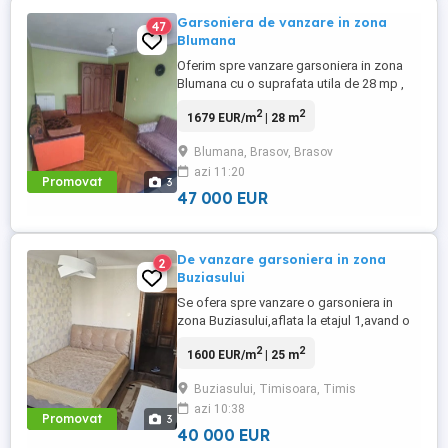
Garsoniera de vanzare in zona
47
Blumana
Oferim spre vanzare garsoniera in zona
Blumana cu o suprafata utila de 28 mp ,
etajul 1 din 5 . Garsnoiera se vinde
2
2
1679 EUR/m
| 28 m
mobilata si utilata si se accepta credit
imobiliar ! Detalii telefonic !
Blumana, Brasov, Brasov
azi 11:20
Promovat
3
47 000 EUR
De vanzare garsoniera in zona
2
Buziasului
Se ofera spre vanzare o garsoniera in
zona Buziasului,aflata la etajul 1,avand o
suprafata de 25 mp,se vinde utilata si
2
2
1600 EUR/m
| 25 m
mobilata complet. Aceasta a foste recent
renovata,acceptandu-se si credit bancar.
Buziasului, Timisoara, Timis
Garsoniera este situata intr-o zona cu
azi 10:38
acces facil la statii de troleibuz si
Promovat
3
tramvaie,institutii de ...
40 000 EUR