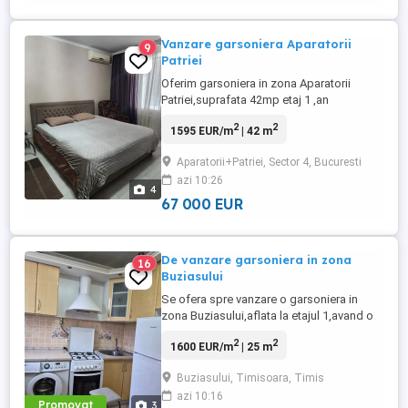
Vanzare garsoniera Aparatorii
9
Patriei
Oferim garsoniera in zona Aparatorii
Patriei,suprafata 42mp etaj 1 ,an
constructie 1985,de vanzare,localizata
2
2
1595 EUR/m
| 42 m
intr-o zona accesibila foarte aproape de
metrou si mijloace de transport in
Aparatorii+Patriei, Sector 4, Bucuresti
comun,cu acces rapid la piata,magazine
azi 10:26
si centre comerciale,locuinta este bine
4
compartimentata oferind un spatiu
67 000 EUR
functional ...
De vanzare garsoniera in zona
16
Buziasului
Se ofera spre vanzare o garsoniera in
zona Buziasului,aflata la etajul 1,avand o
suprafata de 25 mp,se vinde utilata si
2
2
1600 EUR/m
| 25 m
mobilata complet. Aceasta a foste recent
renovata,acceptandu-se si credit bancar.
Buziasului, Timisoara, Timis
Garsoniera este situata intr-o zona cu
azi 10:16
acces facil la statii de troleibuz si
Promovat
3