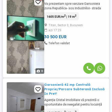
Va prezentam spre vanzare Garsoniera
zona Republica- sos Industriilor- strada
Sebes,sect 3,et 1,bloc construit in 2017!
2
2
1605 EUR/m
| 19 m
Suprafata 19 mp, mobilata si utilata.
Pentru detalii si vizionari nu ezitati sa ne
Titan, Sector 3, Bucuresti
contactati!
azi 17:29
30 500 EUR
Telefon validat
8
Garsonieră 42 mp Centrală
Proprie/Parcare Subterană Inclusă
In Pret!
Agenția Cristal Imobiliare vă prezintă o
oportunitate de neegalat pentru locuință
sau investiție: o garsonieră modernă,
2
2