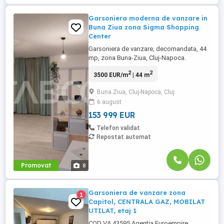
Garsoniera moderna de vanzare in
Buna Ziua zona Sigma Shopping
Center
Garsoniera de vanzare, decomandata, 44
mp, zona Buna-Ziua, Cluj-Napoca.
Avantaje majore ale acestei garsoniere:
2
2
3500 EUR/m
| 44 m
• Pretabil investitie sigura; • Posibilitatea
de achizitionare loc de parcare cu CF
Buna Ziua, Cluj-Napoca, Cluj
separat; ...
6 august
153 999 EUR
Telefon validat
Repostat automat
Promovat
8
Garsoniera de vanzare zona
1
Capitol, CENTRALA GAZ, MOBILAT
UTILAT, etaj 1
COD VA 43595 Agentia Euroempire