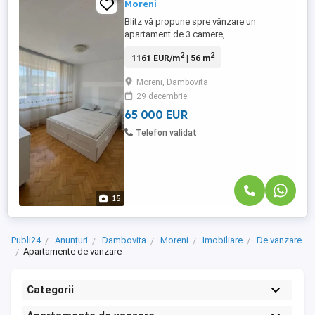
Moreni
Blitz vă propune spre vânzare un
apartament de 3 camere,
semidecomandat, cu suprafață utilă de 56
2
2
1161 EUR/m
| 56 m
m², situat într-o zonă liniștită din Moreni.
Apartamentul este extrem de luminos si
Moreni, Dambovita
amenajat cochet dar modern, perfect
29 decembrie
pentru o familie, dar și pentru investitori
care caută o proprietate gata de închiriat,
65 000 EUR
...
Telefon validat
15
Publi24
Anunțuri
Dambovita
Moreni
Imobiliare
De vanzare
Apartamente de vanzare
Categorii