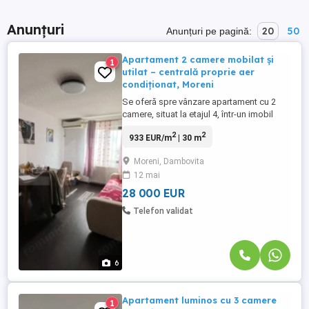
Anunțuri
20
50
Anunțuri pe pagină:
Apartament 2 camere mobilat și
1
utilat – centrală proprie aer
condiționat, Moreni
Se oferă spre vânzare apartament cu 2
camere, situat la etajul 4, într-un imobil
construit în anul 1986, în orașul Moreni.
2
2
933 EUR/m
| 30 m
Locuința are o suprafață utilă de 30 mp și
este compartimentată eficient, fiind ideală
Moreni, Dambovita
pentru locuit sau investiție. Apartamentul
12 mai
se vinde complet mobilat și utilat, fiind
pregătit ...
28 000 EUR
Telefon validat
6
Apartament luminos cu 3 camere
1