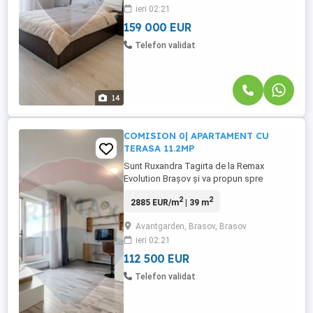
ieri 02:21
rafinament și funcționalitate. Oferind un
design modern și ...
159 000 EUR
Telefon validat
14
COMISION 0| APARTAMENT CU
TERASA 11.2MP
Sunt Ruxandra Tagirta de la Remax
Evolution Brașov și va propun spre
achiziție un studio premium cu terasă
2
2
2885 EUR/m
| 39 m
panoramică, boxă la demisol – un
echilibru perfect între confort, liniște și
Avantgarden, Brasov, Brasov
funcționalitate. Există locuințe care
ieri 02:21
impresionează prin dimensiuni și există
locuințe care cuceresc prin felul în care ...
112 500 EUR
Telefon validat