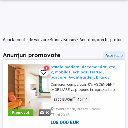
Apartamente de vanzare Brasov Brasov • Anunturi, oferte, preturi
Anunțuri promovate
Vezi toate
Studio modern, decomandat, etaj
1
2, mobilat, echipat, terasa,
parcare, Avantgarden, Brasov
Comision cumparator: 0% ASCENDENT
IMOBILIARE va propune in reprezentare
exclusiva o proprietate situata in cartierul
2
2
2700 EUR/m
| 40 m
Avantgarden Brasov, strada Egretei.
Studioul modern si luminos este situat la
avantgarden, Brasov, Brasov
etajul 2 al unui imobil construit in anul
Promovat
10
ieri 23:48
2016. Cu o suprafata utila de 40 mp plus
balcon de 4 mp, proprietatea ...
108 000 EUR