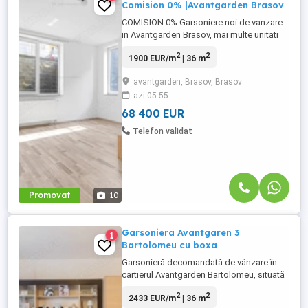
Comision 0% |Avantgarden Brasov
COMISION 0% Garsoniere noi de vanzare
in Avantgarden Brasov, mai multe unitati
disponibile la demisol! Icirc;n ansamblul
2
2
1900 EUR/m
| 36 m
rezidential Avantgarden din Brasov sunt
disponibile mai multe garsoniere noi,
avantgarden, Brasov, Brasov
potrivite atat pentru locuire, cat si pentru
azi 05:55
investitie. Proprietatile se afla intr-un
proiect rezidential ...
68 400 EUR
Telefon validat
Promovat
10
Garsoniera Avantgaren 3
1
Bartolomeu cu boxa
Garsonieră decomandată de vânzare în
cartierul Avantgarden Bartolomeu, situată
la etajul 2 al unui imobil modern, într-o
2
2
2433 EUR/m
| 36 m
zonă liniștită și foarte bine dezvoltată.