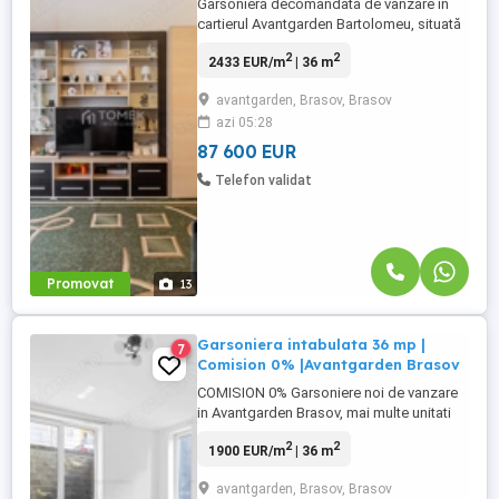
Garsonieră decomandată de vânzare în
cartierul Avantgarden Bartolomeu, situată
la etajul 2 al unui imobil modern, într-o
2
2
2433 EUR/m
| 36 m
zonă liniștită și foarte bine dezvoltată.
Proprietatea dispune de o
avantgarden, Brasov, Brasov
compartimentare practică și eficientă,
azi 05:28
fiind ideală atât pentru locuit, cât și pentru
investiție. Locuința beneficiază ...
87 600 EUR
Telefon validat
Promovat
13
Garsoniera intabulata 36 mp |
7
Comision 0% |Avantgarden Brasov
COMISION 0% Garsoniere noi de vanzare
in Avantgarden Brasov, mai multe unitati
disponibile la demisol! Icirc;n ansamblul
2
2
1900 EUR/m
| 36 m
rezidential Avantgarden din Brasov sunt
disponibile mai multe garsoniere noi,
avantgarden, Brasov, Brasov
potrivite atat pentru locuire, cat si pentru