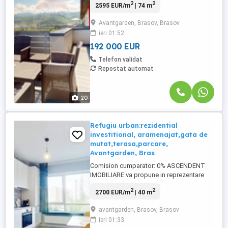
2
2
2595 EUR/m
| 74 m
locuințe care îți schimbă complet modul în
care trăiești. Sunt Iulian Radu consultant
Avantgarden, Brasov, Brasov
imobiliar și îți prezint acest apartament de
ieri 01:52
3 camere tip penthouse situat la etajul 9,
care face ...
192 000 EUR
Telefon validat
Repostat automat
20
Refugiu urban:rezidential
investitional, aramenajat,gata de
mutat,terasa,parcare,
Avantgarden, Bras
Comision cumparator: 0% ASCENDENT
IMOBILIARE va propune in reprezentare
exclusiva o proprietate situata in cartierul
2
2
2700 EUR/m
| 40 m
Avantgarden Brasov, strada Egretei.
Studioul modern si luminos este situat la
avantgarden, Brasov, Brasov
etajul 2 al unui imobil construit in anul
ieri 01:33
2016. Cu o suprafata utila de 40 mp plus