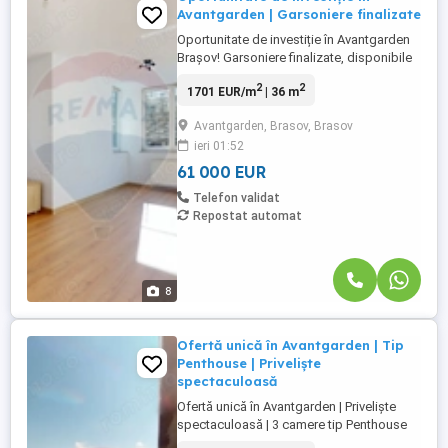
Avantgarden | Garsoniere finalizate
Oportunitate de investiție în Avantgarden
Brașov! Garsoniere finalizate, disponibile
imediat, situate la demisol în cartierul
2
2
1701 EUR/m
| 36 m
Avantgarden Brașov – ideale pentru:
*Închiriere pe termen lung *Regim hotelier
Avantgarden, Brasov, Brasov
*Investiție cu randament bun *Locuință
ieri 01:52
proprie la preț accesibil Detalii și
Caracteristici Tehnice: * ...
61 000 EUR
Telefon validat
Repostat automat
8
Ofertă unică în Avantgarden | Tip
Penthouse | Priveliște
spectaculoasă
Ofertă unică în Avantgarden | Priveliște
spectaculoasă | 3 camere tip Penthouse
Există apartamente frumoase și există