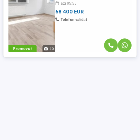
azi 05:55
investitie. Proprietatile se afla intr-un
proiect rezidential ...
68 400 EUR
Telefon validat
Promovat
10