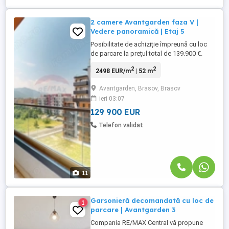
2 camere Avantgarden faza V |
Vedere panoramică | Etaj 5
Posibilitate de achiziție împreună cu loc
de parcare la prețul total de 139.900 €.
Există apartamente frumoase și există
2
2
2498 EUR/m
| 52 m
apartamente care îți oferă libertatea de a
le adapta exact stilului tău de viață. Acest
Avantgarden, Brasov, Brasov
apartament cu 2 camere din Avantgarden
ieri 03:07
Faza V face parte din cea de-a doua
categorie, combinând ...
129 900 EUR
Telefon validat
11
Garsonieră decomandată cu loc de
1
parcare | Avantgarden 3
Compania RE/MAX Central vă propune