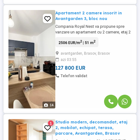
Apartament 2 camere insorit in
Avantgarden 3, bloc nou
Compania Royal Nest va propune spre
vanzare un apartament cu 2 camere, etaj 2
din 9, situat in complexul rezidential
2
2
2506 EUR/m
| 51 m
Avantgarden 3, faza 5. Imobilul are o
suprafata utila de 51 mp plus balcon de
avantgarden, Brasov, Brasov
9,1 mp, perfect compartimentat pentru a
azi 03:55
oferi spatiul si caldura unui camin veritabil.
Imobilul este dotat ...
127 800 EUR
Telefon validat
14
Studio modern, decomandat, etaj
1
2, mobilat, echipat, terasa,
parcare, Avantgarden, Brasov