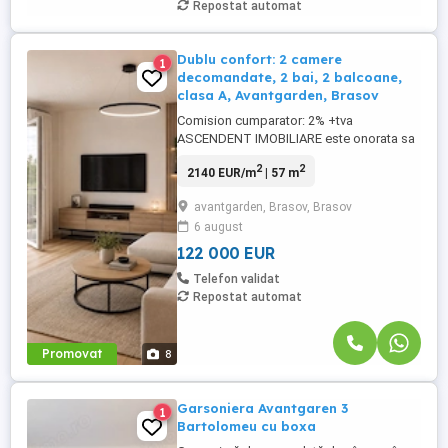
Repostat automat
Dublu confort: 2 camere
1
decomandate, 2 bai, 2 balcoane,
clasa A, Avantgarden, Brasov
Comision cumparator: 2% +tva
ASCENDENT IMOBILIARE este onorata sa
va propuna spre vanzare o proprietate
2
2
2140 EUR/m
| 57 m
clasa oportunitate situat in Brasov,
Avantgarden.. Configuratia decomandata
avantgarden, Brasov, Brasov
valorifica atent fiecare metru si creeaza o
6 august
separare fireasca intre zona de zi,
dormitor, bucatarie si spatiile destinate ...
122 000 EUR
Telefon validat
Repostat automat
Promovat
8
Garsoniera Avantgaren 3
1
Bartolomeu cu boxa