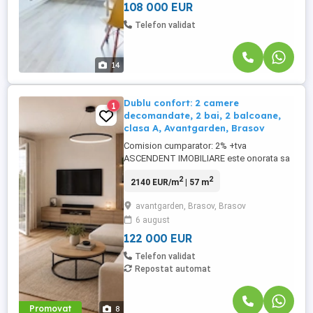
balcon de 4 mp, proprietatea ...
108 000 EUR
Telefon validat
14
Dublu confort: 2 camere
1
decomandate, 2 bai, 2 balcoane,
clasa A, Avantgarden, Brasov
Comision cumparator: 2% +tva
ASCENDENT IMOBILIARE este onorata sa
va propuna spre vanzare o proprietate
2
2
2140 EUR/m
| 57 m
clasa oportunitate situat in Brasov,
Avantgarden.. Configuratia decomandata
avantgarden, Brasov, Brasov
valorifica atent fiecare metru si creeaza o
6 august
separare fireasca intre zona de zi,
dormitor, bucatarie si spatiile destinate ...
122 000 EUR
Telefon validat
Repostat automat
Promovat
8