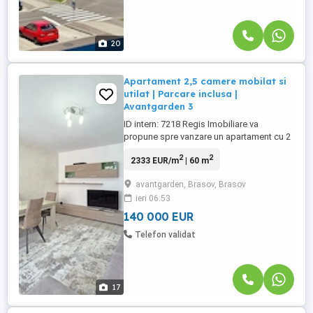
20
Apartament 2,5 camere mobilat si
utilat | Parcare inclusa |
Avantgarden 3
ID intern: 7218 Regis Imobiliare va
propune spre vanzare un apartament cu 2
camere si o camera suplimentara, ce
2
2
2333 EUR/m
| 60 m
poate fi amenajata ca dressing, birou sau
camera pentru copil, situat in cartierul
avantgarden, Brasov, Brasov
Avantgarden 3 din Brasov. Apartamentul
ieri 06:53
are o suprafata utila de 60 mp, la care se
adauga doua balcoane, si ...
140 000 EUR
Telefon validat
17