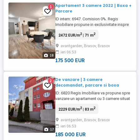
Apartament 3 camere 2022 | Boxa +
1
Parcare
ID intern: 6947. Comision 0%. Regis
Imobiliare propune in exclusivitate inspre
vanzare un apartament cu 3 camere situat
2
2
2472 EUR/m
| 71 m
in complexul rezidential Avangarden
Bartolomeu. Avantaje imobil si zona: -
avantgarden, Brasov, Brasov
Cartier foarte bine dezvoltat, oferind tot
ieri 06:53
confortul necesar unei familii moderne. -
18
Facilitati multiple la ...
175 500 EUR
De vanzare | 3 camere
2
decomandat, parcare si boxa
ID: 6820 Regis Imobiliare va propune spre
vanzare un apartament cu 3 camere situat
in renumitul ansamblu rezidential
2
2
2229 EUR/m
| 83 m
Avantgarden 1, in zona Bartolomeu.
Aceasta proprietate reprezinta solutia
avantgarden, Brasov, Brasov
ideala pentru o familie care isi doreste un
ieri 06:53
camin spatios, intr-o zona care ofera un
17
stil de viata relaxat si ...
185 000 EUR