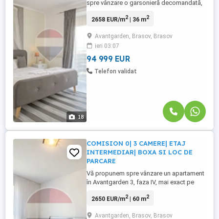
spre vânzare o garsonieră decomandată,
în ansamblul rezidențial Avantgarden 3,
2
2
2658 EUR/m
| 36 m
zona Bartolomeu. Garsoniera este situată
la etajul 8, cu orientare vestică, ce oferă
Avantgarden, Brasov, Brasov
lumină naturală pe tot parcursul după-
ieri 03:07
amiezii și apusuri plăcute. Locuința este
complet mobilată și ...
94 999 EUR
Telefon validat
18
COMISION 0| 3 CAMERE| ETAJ
INTERMEDIAR| BOXA SI LOC DE
PARCARE
Vă propunem spre vânzare un apartament
în Avantgarden 3, faza IV, mai exact pe
strada Lebedei 27 în blocul B89. Acest
2
2
2650 EUR/m
| 60 m
apartament cu 3 camere, situat la etajul 4
al celui mai nou bloc cu 6 etaje , este o
Avantgarden, Brasov, Brasov
alegere perfectă pentru cei care caută