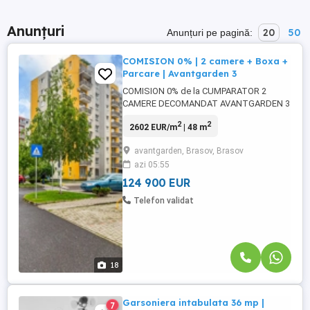
Anunțuri
20
50
Anunțuri pe pagină:
COMISION 0% | 2 camere + Boxa +
Parcare | Avantgarden 3
COMISION 0% de la CUMPARATOR 2
CAMERE DECOMANDAT AVANTGARDEN 3
Uneori, bdquo;acasa nu inseamna doar un
2
2
2602 EUR/m
| 48 m
spatiu, ci linistea pe care o simti cand
inchizi usa. Acest apartament iti ofera
avantgarden, Brasov, Brasov
exact acel echilibru intre confort, acces
azi 05:55
rapid si un stil de viata simplu, dar
complet! ADRESA: Str. Egretei nr. ...
124 900 EUR
Telefon validat
18
Garsoniera intabulata 36 mp |
7