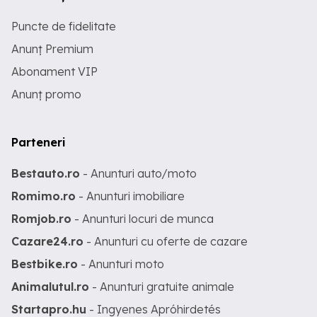
Puncte de fidelitate
Anunț Premium
Abonament VIP
Anunț promo
Parteneri
Bestauto.ro
- Anunturi auto/moto
Romimo.ro
- Anunturi imobiliare
Romjob.ro
- Anunturi locuri de munca
Cazare24.ro
- Anunturi cu oferte de cazare
Bestbike.ro
- Anunturi moto
Animalutul.ro
- Anunturi gratuite animale
Startapro.hu
- Ingyenes Apróhirdetés