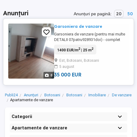
Anunțuri
20
50
Anunțuri pe pagină:
Garsoniera de vanzare
Garsoniera de vanzare (pentru mai multe
DETALII 07patru928931doi) - complet
renovata si mobilata - instalatie sanitara si
2
2
1400 EUR/m
| 25 m
electrica schimbata - izolata pe interior -
bloc din anul 1978 - etajul 4 - se vinde
Est, Botosani, Botosani
exact ca in poze - 25 mp Botosani, calea
5 august
nationala nr.12, la 2 min de statia de
autobuz. 35.000 ...
35 000 EUR
8
Publi24
Anunțuri
Botosani
Botosani
Imobiliare
De vanzare
Apartamente de vanzare
Categorii
Apartamente de vanzare