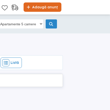
Listă
Adaugă anunț
Listă