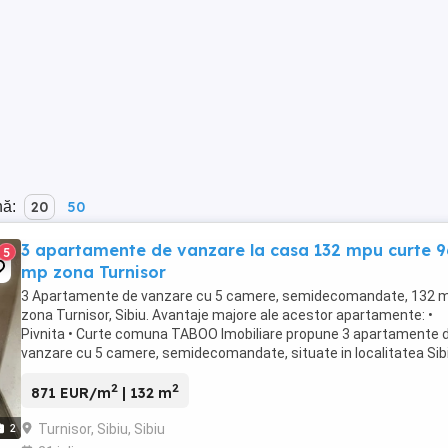
nă:
20
50
3 apartamente de vanzare la casa 132 mpu curte 
5
mp zona Turnisor
3 Apartamente de vanzare cu 5 camere, semidecomandate, 132 m
zona Turnisor, Sibiu. Avantaje majore ale acestor apartamente: •
Pivnita • Curte comuna TABOO Imobiliare propune 3 apartamente 
vanzare cu 5 camere, semidecomandate, situate in localitatea Sibi
zona Turnisor, aflate ...
2
2
871 EUR/m
| 132 m
Turnisor, Sibiu, Sibiu
2