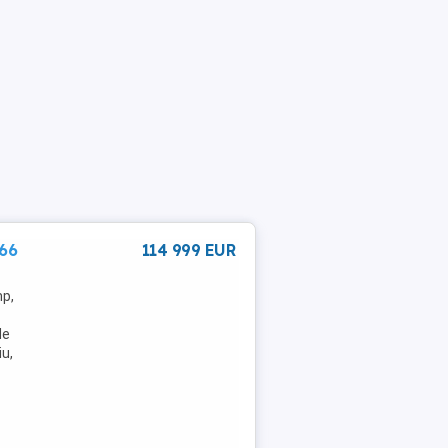
966
114 999 EUR
p,
de
u,