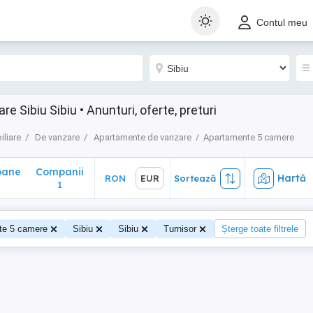
ane
Companii
Hartă
RON
EUR
Sortează
Contul meu
1
Sibiu Sibiu • Anunturi, oferte, preturi
iliare
De vanzare
Apartamente de vanzare
Apartamente 5 camere
oane
Companii
Hartă
RON
EUR
Sortează
0
1
te 5 camere
Sibiu
Sibiu
Turnisor
Șterge toate filtrele