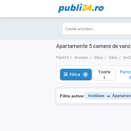
publi
24
.ro
Toate
Perso
Filtre
4
1
0
Apartamente 5 camere de vanzare 
Publi24
Anunțuri
Sibiu
Sibiu
Imob
Toate
Pers
Filtre
4
1
→
Filtre active:
Imobiliare
Apartamen