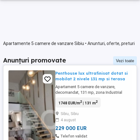
Apartamente 5 camere de vanzare Sibiu • Anunturi, oferte, preturi
Anunțuri promovate
Vezi toate
Penthouse lux ultrafinisat dotat si
mobilat 2 nivele 131 mp si terasa
Apartament 5 camere de vanzare,
decomandat, 131 mp, zona Industrial
Vest, Sibiu. Ti-ai luat bagajele si te-ai
2
2
1748 EUR/m
| 131 m
mutat intr-un penthouse special cu vedere
catre munte. Totul este aranjat in cel mai
Sibiu, Sibiu
mic detaliu pentru a-ti oferi intregul
4 august
confort de care ai nevoie. Avantaje majore
ale acestui apartament: • Cartier ...
229 000 EUR
Telefon validat