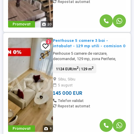
Repostat automat
Promovat
20
Penthouse 5 camere 3 bai -
2
intabulat - 129 mp utili - comision 0
Penhouse 5 camere de vanzare,
decomandat, 129 mp, zona Periferie,
Sibiu, Comision 0%. Avantaje majore ale
2
2
1124 EUR/m
| 129 m
acestui penthouse: • Un loc de parcare
inclus in pret • Living cu inaltime de 5.6 m •
Sibiu, Sibiu
Pretabil investitie sigura • Parcare extra
5 august
pentru vizitatori • Locatie ferita de ...
145 000 EUR
Telefon validat
Repostat automat
Promovat
9