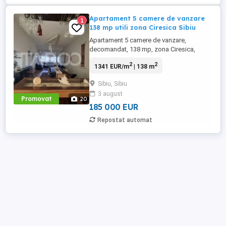
Apartament 5 camere de vanzare
1
138 mp utili zona Ciresica Sibiu
Apartament 5 camere de vanzare,
decomandat, 138 mp, zona Ciresica,
Sibiu. Avantaje majore ale acestui
2
2
1341 EUR/m
| 138 m
apartament: • living de 40 mp • amplasat
pe doua nivele cu scara interioara •
Sibiu, Sibiu
vederea spre oras este deosebita • zona
3 august
foarte buna • la doar sapte minute de
Promovat
20
parcul Sub ...
185 000 EUR
Repostat automat