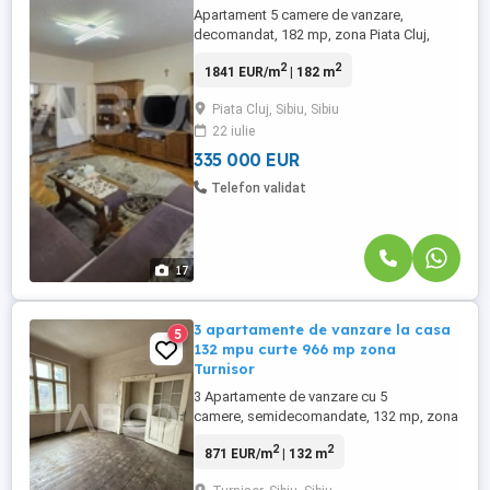
Apartament 5 camere de vanzare,
decomandat, 182 mp, zona Piata Cluj,
Sibiu. Avantaje majore ale acestui
2
2
1841 EUR/m
| 182 m
apartament: • Curte privata 120mp; •
Balcon. TABOO Imobiliare propune un
Piata Cluj, Sibiu, Sibiu
apartament de vanzare cu 5 camere,
22 iulie
decomandat, situat in localitatea Sibiu,
zona Piata Cluj, aflat la etajul 1 ...
335 000 EUR
Telefon validat
17
3 apartamente de vanzare la casa
5
132 mpu curte 966 mp zona
Turnisor
3 Apartamente de vanzare cu 5
camere, semidecomandate, 132 mp, zona
Turnisor, Sibiu. Avantaje majore ale
2
2
871 EUR/m
| 132 m
acestor apartamente: • Pivnita • Curte
comuna TABOO Imobiliare propune 3