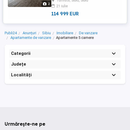
Turnisor, Sibiu, Sibiu
apartamente de vanzare cu 5 camere,
2
21 iulie
semidecomandate, situate in localitatea
Sibiu, zona Turnisor, aflate ...
114 999 EUR
Publi24
Anunțuri
Sibiu
Imobiliare
De vanzare
Apartamente de vanzare
Apartamente 5 camere
Categorii
Județe
Localități
Urmărește-ne pe