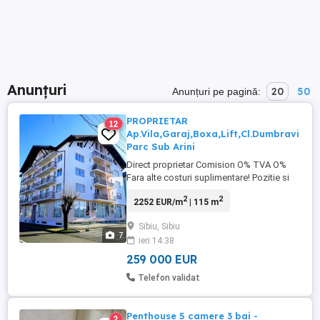
Anunțuri
20
50
Anunțuri pe pagină:
PROPRIETAR
12
Ap.Vila,Garaj,Boxa,Lift,Cl.Dumbravi
Parc Sub Arini
Direct proprietar Comision O% TVA O%
Fara alte costuri suplimentare! Pozitie si
constructie de exceptie,central in Sibiu în
2
2
2252 EUR/m
| 115 m
cea mai bine cotata si râvnita zona din
oras ! Locatie numai de case si vile
Sibiu, Sibiu
împrejur,într-un fost parc,în cartierul
7
ieri 14:38
exclusivist Calea Dumbravii pe str.Matei
Millo. Apartament ...
259 000 EUR
Telefon validat
Penthouse 5 camere 3 bai -
2