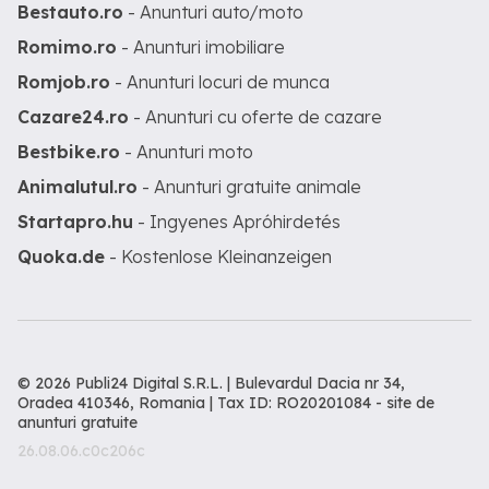
Bestauto.ro
- Anunturi auto/moto
Romimo.ro
- Anunturi imobiliare
Romjob.ro
- Anunturi locuri de munca
Cazare24.ro
- Anunturi cu oferte de cazare
Bestbike.ro
- Anunturi moto
Animalutul.ro
- Anunturi gratuite animale
Startapro.hu
- Ingyenes Apróhirdetés
Quoka.de
- Kostenlose Kleinanzeigen
© 2026 Publi24 Digital S.R.L. | Bulevardul Dacia nr 34,
Oradea 410346, Romania | Tax ID: RO20201084 -
site de
anunturi gratuite
26.08.06.c0c206c