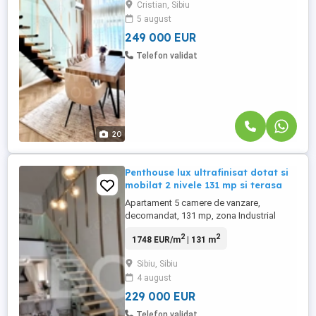
Cristian, Sibiu
funcționalitatea într-un spațiu generos de
5 august
131 mp utili, ideal pentru familiile care își
doresc un stil de ...
249 000 EUR
Telefon validat
20
Penthouse lux ultrafinisat dotat si
mobilat 2 nivele 131 mp si terasa
Apartament 5 camere de vanzare,
decomandat, 131 mp, zona Industrial
Vest, Sibiu. Ti-ai luat bagajele si te-ai
2
2
1748 EUR/m
| 131 m
mutat intr-un penthouse special cu vedere
catre munte. Totul este aranjat in cel mai
Sibiu, Sibiu
mic detaliu pentru a-ti oferi intregul
4 august
confort de care ai nevoie. Avantaje majore
ale acestui apartament: • Cartier ...
229 000 EUR
Telefon validat