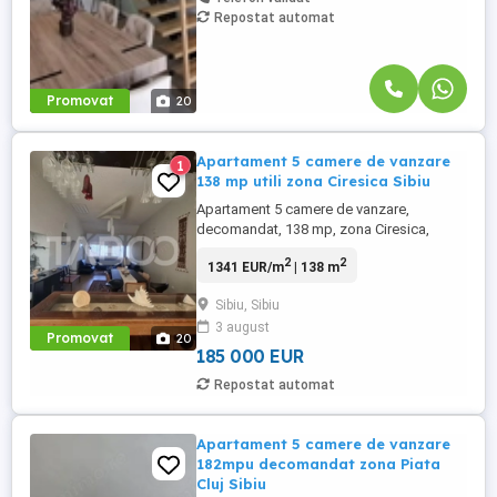
Repostat automat
Promovat
20
Apartament 5 camere de vanzare
1
138 mp utili zona Ciresica Sibiu
Apartament 5 camere de vanzare,
decomandat, 138 mp, zona Ciresica,
Sibiu. Avantaje majore ale acestui
2
2
1341 EUR/m
| 138 m
apartament: • living de 40 mp • amplasat
pe doua nivele cu scara interioara •
Sibiu, Sibiu
vederea spre oras este deosebita • zona
3 august
foarte buna • la doar sapte minute de
Promovat
20
parcul Sub ...
185 000 EUR
Repostat automat
Apartament 5 camere de vanzare
182mpu decomandat zona Piata
Cluj Sibiu