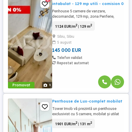
intabulat - 129 mp utili - comision 0
Penhouse 5 camere de vanzare,
decomandat, 129 mp, zona Periferie,
Sibiu, Comision 0%. Avantaje majore ale
2
2
1124 EUR/m
| 129 m
acestui penthouse: • Un loc de parcare
inclus in pret • Living cu inaltime de 5.6 m •
Sibiu, Sibiu
Pretabil investitie sigura • Parcare extra
5 august
pentru vizitatori • Locatie ferita de ...
145 000 EUR
Telefon validat
Repostat automat
Promovat
9
Penthouse de Lux-complet mobilat
Tower Imob vă prezintă un penthouse
exclusivist cu 5 camere, mobilat și utilat
complet, pregătit pentru mutare imediată!
2
2
1901 EUR/m
| 131 m
Descoperiți o proprietate deosebită, care
îmbină eleganța, confortul și