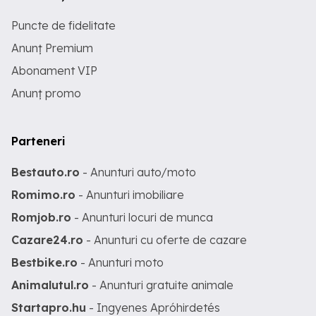
Puncte de fidelitate
Anunț Premium
Abonament VIP
Anunț promo
Parteneri
Bestauto.ro
- Anunturi auto/moto
Romimo.ro
- Anunturi imobiliare
Romjob.ro
- Anunturi locuri de munca
Cazare24.ro
- Anunturi cu oferte de cazare
Bestbike.ro
- Anunturi moto
Animalutul.ro
- Anunturi gratuite animale
Startapro.hu
- Ingyenes Apróhirdetés