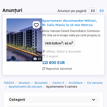
Anunțuri
20
50
Anunțuri pe pagină:
Apartament decomandat Militari,
Bl. Iuliu Maniu la 15 min Metrou
Birou Vanzari Direct Dezvoltator Comision
0% Vrei sa-ti incepi viata pe cont propriu si
te afli in cautarea unei locuinte care sa-ti
2
2
1835 EUR/m
| 62 m
ofere confortul, functionalitatea, dar si
flexibilitatea de care ai nevoie? O unitate
Militari, Sector 6, Bucuresti
locativa monocamerala este, adesea, cea
5 august
mai buna solutie pentru tinerii aflati ...
20
113 800 EUR
Repostat automat
Publi24
Anunțuri
Bucuresti
Sector 6
Imobiliare
De vanzare
Apartamente de vanzare
Apartamente 5 camere
Categorii