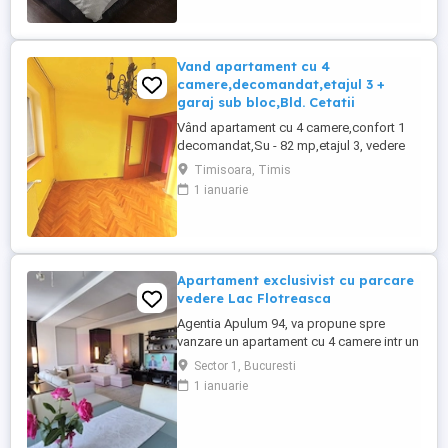
168000 euro neg Tel_ o736173096,
o729057644
Vand apartament cu 4
camere,decomandat,etajul 3 +
garaj sub bloc,Bld. Cetatii
Vând apartament cu 4 camere,confort 1
decomandat,Su - 82 mp,etajul 3, vedere
pe două părți, 2 bai,1 balcon ,doua
Timisoara, Timis
apartamente pe etaj , gaz parchet
1 ianuarie
faianță,gresie termopane,ocupă îl imediat,
boxa înscrisă în CF,garaj sub bloc ,zona
Bulevardul Cetății . Prețul apartamentului
este 157000 euro iar garajul ...
Apartament exclusivist cu parcare
vedere Lac Flotreasca
Agentia Apulum 94, va propune spre
vanzare un apartament cu 4 camere intr un
imobil tip boutique, cu regim de înălțime
Sector 1, Bucuresti
P+4+M, construit în anul 2006 și având
1 ianuarie
doar două apartamente pe nivel, acest
apartament elegant se află într-una dintre
cele mai dorite zone ale Capitalei, în