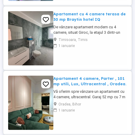
imediata apropiere a Lacului ...
Apartament cu 4 camere terasa de
30 mp Braytin hotel IQ
De vânzare apartament modern cu 4
camere, situat Giroc, la etajul 3 dintr-un
bloc nou cu 3 etaje (finalizat în 2024).
Timisoara, Timis
Suprafață utilă: 75 mp Terasa generoasă:
1 ianuarie
30 mp Suprafață totală: 105 mp
Compartimentare: living + bucătărie open-
space, 3 dormitoare, 2 băi, hol, terasă
Încălzire în pardoseală + centrală ...
Apartament 4 camere, Parter , 101
mp utili, Lux, Ultracentral , Oradea.
Vă oferim spre vânzare un apartament cu
4 camere, ultracentral. Garaj 52 mp cu 7 m
înălțime, construcție solidă Demisol
Oradea, Bihor
propriu | Cămară exterioară cu apă |
1 ianuarie
Convertibil în apartament Baie cu fereastră
Intrare cu telecomandă În inima Centrului
Istoric, la doar câteva minute de Piața
Unirii și ...