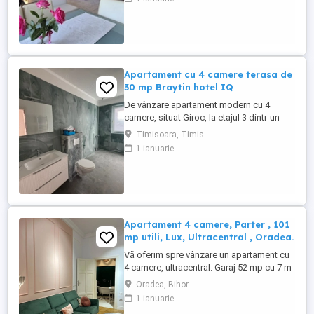
doar două apartamente pe nivel, acest
apartament elegant se află într-una dintre
cele mai dorite zone ale Capitalei, în
imediata apropiere a Lacului ...
Apartament cu 4 camere terasa de
30 mp Braytin hotel IQ
De vânzare apartament modern cu 4
camere, situat Giroc, la etajul 3 dintr-un
bloc nou cu 3 etaje (finalizat în 2024).
Timisoara, Timis
Suprafață utilă: 75 mp Terasa generoasă:
1 ianuarie
30 mp Suprafață totală: 105 mp
Compartimentare: living + bucătărie open-
space, 3 dormitoare, 2 băi, hol, terasă
Încălzire în pardoseală + centrală ...
Apartament 4 camere, Parter , 101
mp utili, Lux, Ultracentral , Oradea.
Vă oferim spre vânzare un apartament cu
4 camere, ultracentral. Garaj 52 mp cu 7 m
înălțime, construcție solidă Demisol
Oradea, Bihor
propriu | Cămară exterioară cu apă |
1 ianuarie
Convertibil în apartament Baie cu fereastră