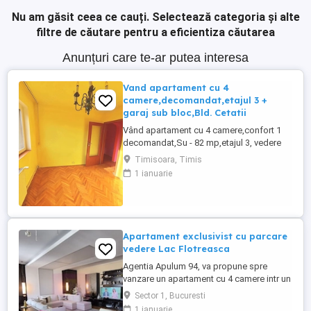
Nu am găsit ceea ce cauți.
Selectează categoria și alte
filtre de căutare pentru a eficientiza căutarea
Anunțuri care te-ar putea interesa
Vand apartament cu 4
camere,decomandat,etajul 3 +
garaj sub bloc,Bld. Cetatii
Vând apartament cu 4 camere,confort 1
decomandat,Su - 82 mp,etajul 3, vedere
pe două părți, 2 bai,1 balcon ,doua
Timisoara, Timis
apartamente pe etaj , gaz parchet
1 ianuarie
faianță,gresie termopane,ocupă îl imediat,
boxa înscrisă în CF,garaj sub bloc ,zona
Bulevardul Cetății . Prețul apartamentului
este 157000 euro iar garajul ...
Apartament exclusivist cu parcare
vedere Lac Flotreasca
Agentia Apulum 94, va propune spre
vanzare un apartament cu 4 camere intr un
imobil tip boutique, cu regim de înălțime
Sector 1, Bucuresti
P+4+M, construit în anul 2006 și având
1 ianuarie