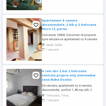
Intrare cu telecomandă În inima Centrului
Istoric, la doar câteva minute de Piața
Unirii și ...
Apartament 4 camere
decomandate, 2 băi și 2 balcoane
Micro 17, parter.
Cod anunț 106EB: Dacomari vă propune
spre vânzare un apartament cu 4 camere
decomandate, situat în Micro 17, la
Galati, Galati
parterul unui imobil cu regim de înălțime
1 ianuarie
P+4, construit în anul 1985. Locuința are o
suprafață utilă de 65 mp, la care se
adaugă două balcoane generoase, în
suprafață totală de 24 mp, rezultând ...
4 cem dec 2 bai 2 balcoane
centrala proprie etaj intermediar
zona Baba Dochia
De vanzare, apartament cu 4 camere,
decomandat, confort 1, 86 mp utili, 2
balcoane, 2 bai, amenajat, renovat, rulori
Timisoara, Timis
exterioare, centrala proprie, situat la etajul
1 ianuarie
3, aaer conditionat, zna Baba Dochia. Pret: