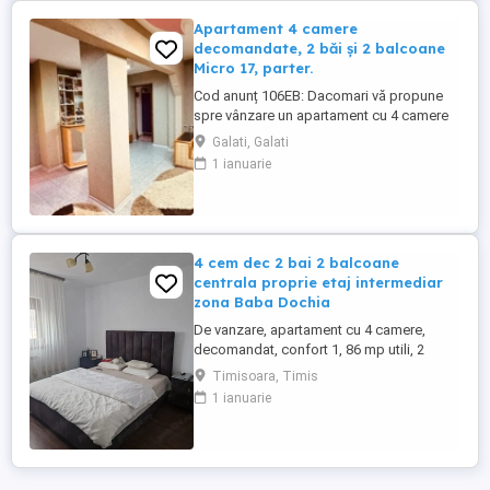
Apartament 4 camere
decomandate, 2 băi și 2 balcoane
Micro 17, parter.
Cod anunț 106EB: Dacomari vă propune
spre vânzare un apartament cu 4 camere
decomandate, situat în Micro 17, la
Galati, Galati
parterul unui imobil cu regim de înălțime
1 ianuarie
P+4, construit în anul 1985. Locuința are o
suprafață utilă de 65 mp, la care se
adaugă două balcoane generoase, în
suprafață totală de 24 mp, rezultând ...
4 cem dec 2 bai 2 balcoane
centrala proprie etaj intermediar
zona Baba Dochia
De vanzare, apartament cu 4 camere,
decomandat, confort 1, 86 mp utili, 2
balcoane, 2 bai, amenajat, renovat, rulori
Timisoara, Timis
exterioare, centrala proprie, situat la etajul
1 ianuarie
3, aaer conditionat, zna Baba Dochia. Pret:
168000 euro neg Tel_ o736173096,
o729057644