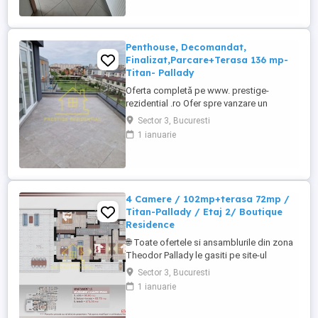
în urmă Pereți drepți finisați intretinuti Pe
jos se află Gresie Instalație electrica și
sanitară Apartament ...
Penthouse, Decomandat,
Finalizat,Parcare+Terasa 136 mp-
Titan- Pallady
Oferta completă pe www. prestige-
rezidential .ro Ofer spre vanzare un
apartament de 4 camere tip Penthouse, cu
Sector 3, Bucuresti
o suprafata de 236 mp, cu Parcare
1 ianuarie
Subterana Inclusa, proiectul se afla in
proximitatea marelui centru comercial
Auchan Titan. Blocul este unul micut si
cochet compus din 46 de apartamente ...
4 Camere / 102mp+terasa 72mp /
Titan-Pallady / Etaj 2/ Boutique
Residence
🌐 Toate ofertele si ansamblurile din zona
Theodor Pallady le gasiti pe site-ul
prestige-rezidential.ro DIRECT
Sector 3, Bucuresti
DEZVOLTATOR - COMISION 0% Tip
1 ianuarie
proprietate - Apartament 4 camere
decomandat, cu terasa mare de 72mp Tip