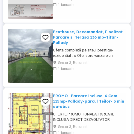
DEZVOLTATOR - COMISION 0% Tip
1 ianuarie
proprietate - Apartament 4 camere
decomandat, cu terasa mare de 72mp Tip
imobil - P+3 etaje Suprafata - 90mp +
12mp balcon + terasa mare de 72 mp =
total 174mp Pozitionare: ...
Penthouse, Decomandat, Finalizat-
Parcare si Terasa 136 mp-Titan-
Pallady
Oferta completă pe siteul prestige-
rezidential .ro Ofer spre vanzare un
apartament de 4 camere tip Penthouse, cu
Sector 3, Bucuresti
o suprafata de 236 mp, cu Parcare
1 ianuarie
Subterana Inclusa, proiectul se afla in
proximitatea marelui centru comercial
Auchan Titan. Blocul este unul micut si
cochet compus din 46 de apartamente ...
PROMO- Parcare inclusa-4 Cam-
115mp-Pallady-parcul Teilor- 3 min
autobuz
OFERTE PROMOTIONALA! PARCARE
INCLUSA DIRECT DEZVOLTATOR -
COMISION 0% Titan- Pallady- parcul Teilor
Sector 3, Bucuresti
- statie STB la 3-4 minute de mers,
1 ianuarie