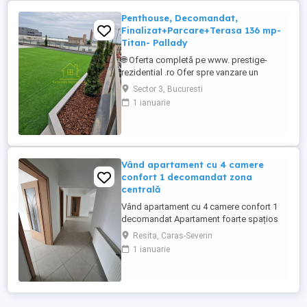
cu regim ...
Penthouse, Decomandat,
Finalizat+Parcare+Terasa 136 mp-
Titan- Pallady
🌐 Oferta completă pe www. prestige-
rezidential .ro Ofer spre vanzare un
apartament de 4 camere tip Penthouse, cu
Sector 3, Bucuresti
o suprafata de 236 mp, cu Parcare
1 ianuarie
Subterana Inclusa, proiectul se afla in
proximitatea marelui centru comercial
Auchan Titan. Blocul este unul micut si
cochet compus din 46 de apartamente ...
Vând apartament cu 4 camere
confort 1 decomandat zona
centrală
Vând apartament cu 4 camere confort 1
decomandat Apartament foarte spațios
peste 100mp Deține 2 băi care necesită
Resita, Caras-Severin
renovare Deține 2 balcoane spațioase Tot
1 ianuarie
apartamentul a fost renovat cu ceva timp
în urmă Pereți drepți finisați intretinuti Pe
jos se află Gresie Instalație electrica și
sanitară Apartament ...