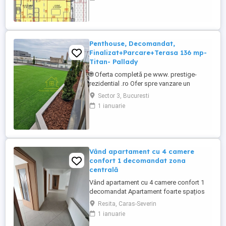
vanzare apartament 4 camere, spatios,
115.69 mp, etaj 5/5 predare la cheie
finisaje moderne, incalzire pardoseala,
centrala termica, parcare inclusa. Bloc nou
cu regim ...
Penthouse, Decomandat,
Finalizat+Parcare+Terasa 136 mp-
Titan- Pallady
🌐 Oferta completă pe www. prestige-
rezidential .ro Ofer spre vanzare un
apartament de 4 camere tip Penthouse, cu
Sector 3, Bucuresti
o suprafata de 236 mp, cu Parcare
1 ianuarie
Subterana Inclusa, proiectul se afla in
proximitatea marelui centru comercial
Auchan Titan. Blocul este unul micut si
cochet compus din 46 de apartamente ...
Vând apartament cu 4 camere
confort 1 decomandat zona
centrală
Vând apartament cu 4 camere confort 1
decomandat Apartament foarte spațios
peste 100mp Deține 2 băi care necesită
Resita, Caras-Severin
renovare Deține 2 balcoane spațioase Tot
1 ianuarie
apartamentul a fost renovat cu ceva timp