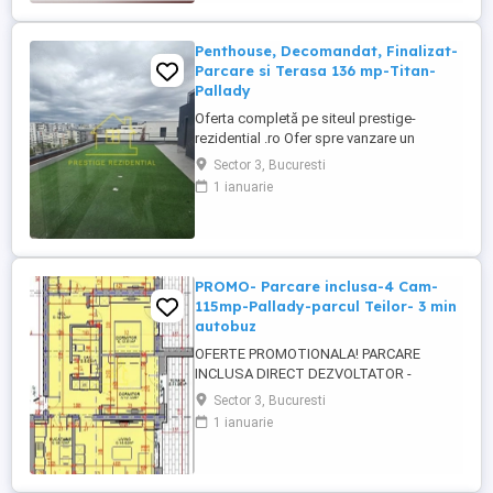
imobil - P+3 etaje Suprafata - 90mp +
12mp balcon + terasa mare de 72 mp =
total 174mp Pozitionare: ...
Penthouse, Decomandat, Finalizat-
Parcare si Terasa 136 mp-Titan-
Pallady
Oferta completă pe siteul prestige-
rezidential .ro Ofer spre vanzare un
apartament de 4 camere tip Penthouse, cu
Sector 3, Bucuresti
o suprafata de 236 mp, cu Parcare
1 ianuarie
Subterana Inclusa, proiectul se afla in
proximitatea marelui centru comercial
Auchan Titan. Blocul este unul micut si
cochet compus din 46 de apartamente ...
PROMO- Parcare inclusa-4 Cam-
115mp-Pallady-parcul Teilor- 3 min
autobuz
OFERTE PROMOTIONALA! PARCARE
INCLUSA DIRECT DEZVOLTATOR -
COMISION 0% Titan- Pallady- parcul Teilor
Sector 3, Bucuresti
- statie STB la 3-4 minute de mers,
1 ianuarie
vanzare apartament 4 camere, spatios,
115.69 mp, etaj 5/5 predare la cheie
finisaje moderne, incalzire pardoseala,
centrala termica, parcare inclusa. Bloc nou