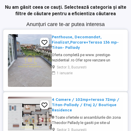
Nu am găsit ceea ce cauți.
Selectează categoria și alte
filtre de căutare pentru a eficientiza căutarea
Anunțuri care te-ar putea interesa
Penthouse, Decomandat,
Finalizat,Parcare+Terasa 136 mp-
Titan- Pallady
Oferta completă pe www. prestige-
rezidential .ro Ofer spre vanzare un
apartament de 4 camere tip Penthouse, cu
Sector 3, Bucuresti
o suprafata de 236 mp, cu Parcare
1 ianuarie
Subterana Inclusa, proiectul se afla in
proximitatea marelui centru comercial
Auchan Titan. Blocul este unul micut si
cochet compus din 46 de apartamente ...
4 Camere / 102mp+terasa 72mp /
Titan-Pallady / Etaj 2/ Boutique
Residence
🌐 Toate ofertele si ansamblurile din zona
Theodor Pallady le gasiti pe site-ul
prestige-rezidential.ro DIRECT
Sector 3, Bucuresti