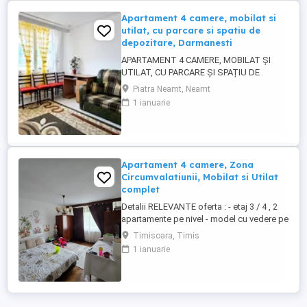
Apartament 4 camere, mobilat si
utilat, cu parcare si spatiu de
depozitare, Darmanesti
APARTAMENT 4 CAMERE, MOBILAT ȘI
UTILAT, CU PARCARE ȘI SPAȚIU DE
DEPOZITARE, DĂRMANEȘTI, 68.000 EURO
Piatra Neamt, Neamt
FORTUNA IMOBILIARE oferă spre
1 ianuarie
achiziționare acest apartament cu un view
spectaculos, ce asigură o imagine
panoramică a orașului Piatra Neamț, situat
în proximitatea Complexului Orion - Mun.
Piatra Neamț, ...
Apartament 4 camere, Zona
Circumvalatiunii, Mobilat si Utilat
complet
Detalii RELEVANTE oferta : - etaj 3 / 4 , 2
apartamente pe nivel - model cu vedere pe
2 parti - model cu 1 bai / 1 balcon - detalii
Timisoara, Timis
AMENAJARE interioara: parchet, parchet
1 ianuarie
laminat, gresie, faianta, ferestre cu
tamplarie PVC si geam termopan, usa
metalica intrare, vopsea lavabila, aer
conditionat - ...