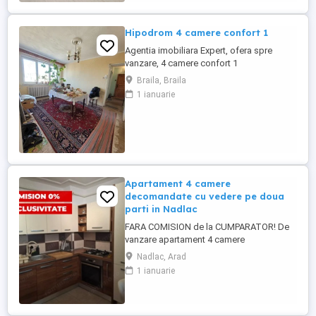
- bucătărie; - ...
Hipodrom 4 camere confort 1
Agentia imobiliara Expert, ofera spre
vanzare, 4 camere confort 1
semidecomandat,in zona Hipodrom,
Braila, Braila
Imobilul este situat la etajul 4 4,fara
1 ianuarie
probleme la izolatie, Apartamentul are
instalatie de centrala termica ,necesita
renovare. Acte la zi ,liber .Pret 60 000 euro .
Anunt postat de agentia imobiliara ...
Apartament 4 camere
decomandate cu vedere pe doua
parti in Nadlac
FARA COMISION de la CUMPARATOR! De
vanzare apartament 4 camere
decomandate, cu vedere pe doua parti,
Nadlac, Arad
situat in centrul orasului Nădlac, judetul
1 ianuarie
Arad, aproape de piata, banci, scoli,
centre comerciale, parc, centre medicale,
biserici, la pretul de 75.000 euro nemobilat
sau 85.000 euro mobilat și utilat, ...