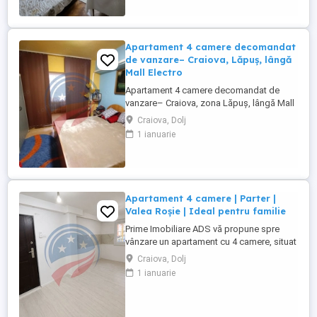
tamplarie PVC si geam termopan, usa
metalica intrare, vopsea lavabila, aer
conditionat - ...
Apartament 4 camere decomandat
de vanzare– Craiova, Lăpuș, lângă
Mall Electro
Apartament 4 camere decomandat de
vanzare– Craiova, zona Lăpuș, lângă Mall
Electroputere Se oferă spre închiriere un
Craiova, Dolj
apartament spațios, decomandat, cu 4
1 ianuarie
camere, situat într-o zonă foarte bună din
Craiova – Lăpuș, în imediata apropiere de
Mall Electroputere. Imobilul are o
suprafață utilă de 89 mp ...
Apartament 4 camere | Parter |
Valea Roșie | Ideal pentru familie
Prime Imobiliare ADS vă propune spre
vânzare un apartament cu 4 camere, situat
la parterul unui bloc cu 4 etaje, în cartierul
Craiova, Dolj
Valea Roșie din Craiova, într-o zonă
1 ianuarie
liniștită, foarte aproape de piață și de
principalele puncte de interes. Locuința
este compartimentată practic și cuprinde: