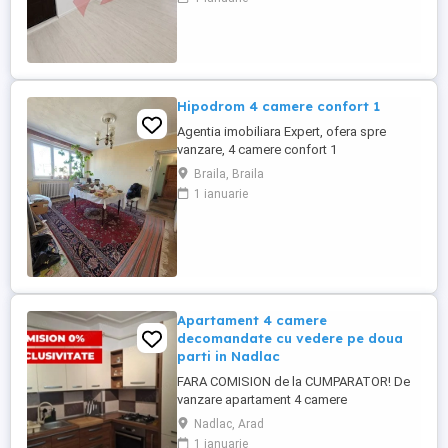
liniștită, foarte aproape de piață și de
principalele puncte de interes. Locuința
este compartimentată practic și cuprinde:
- bucătărie; - ...
Hipodrom 4 camere confort 1
Agentia imobiliara Expert, ofera spre
vanzare, 4 camere confort 1
semidecomandat,in zona Hipodrom,
Braila, Braila
Imobilul este situat la etajul 4 4,fara
1 ianuarie
probleme la izolatie, Apartamentul are
instalatie de centrala termica ,necesita
renovare. Acte la zi ,liber .Pret 60 000 euro .
Anunt postat de agentia imobiliara ...
Apartament 4 camere
decomandate cu vedere pe doua
parti in Nadlac
FARA COMISION de la CUMPARATOR! De
vanzare apartament 4 camere
decomandate, cu vedere pe doua parti,
Nadlac, Arad
situat in centrul orasului Nădlac, judetul
1 ianuarie