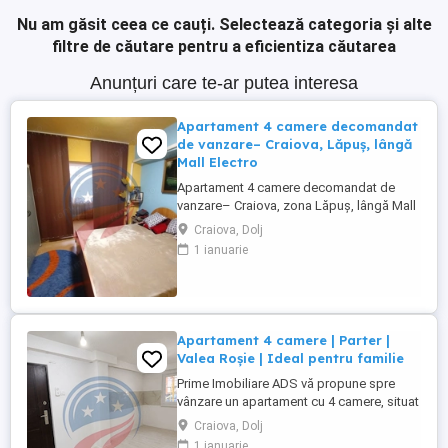
Nu am găsit ceea ce cauți.
Selectează categoria și alte
filtre de căutare pentru a eficientiza căutarea
Anunțuri care te-ar putea interesa
Apartament 4 camere decomandat
de vanzare– Craiova, Lăpuș, lângă
Mall Electro
Apartament 4 camere decomandat de
vanzare– Craiova, zona Lăpuș, lângă Mall
Electroputere Se oferă spre închiriere un
Craiova, Dolj
apartament spațios, decomandat, cu 4
1 ianuarie
camere, situat într-o zonă foarte bună din
Craiova – Lăpuș, în imediata apropiere de
Mall Electroputere. Imobilul are o
suprafață utilă de 89 mp ...
Apartament 4 camere | Parter |
Valea Roșie | Ideal pentru familie
Prime Imobiliare ADS vă propune spre
vânzare un apartament cu 4 camere, situat
la parterul unui bloc cu 4 etaje, în cartierul
Craiova, Dolj
Valea Roșie din Craiova, într-o zonă
1 ianuarie