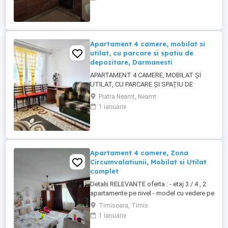
Arad, aproape de piata, banci, scoli,
centre comerciale, parc, centre medicale,
biserici, la pretul de 75.000 euro nemobilat
sau 85.000 euro mobilat și utilat, ...
Apartament 4 camere, mobilat si
utilat, cu parcare si spatiu de
depozitare, Darmanesti
APARTAMENT 4 CAMERE, MOBILAT ȘI
UTILAT, CU PARCARE ȘI SPAȚIU DE
DEPOZITARE, DĂRMANEȘTI, 68.000 EURO
Piatra Neamt, Neamt
FORTUNA IMOBILIARE oferă spre
1 ianuarie
achiziționare acest apartament cu un view
spectaculos, ce asigură o imagine
panoramică a orașului Piatra Neamț, situat
în proximitatea Complexului Orion - Mun.
Piatra Neamț, ...
Apartament 4 camere, Zona
Circumvalatiunii, Mobilat si Utilat
complet
Detalii RELEVANTE oferta : - etaj 3 / 4 , 2
apartamente pe nivel - model cu vedere pe
2 parti - model cu 1 bai / 1 balcon - detalii
Timisoara, Timis
AMENAJARE interioara: parchet, parchet
1 ianuarie
laminat, gresie, faianta, ferestre cu