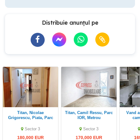
Distribuie anunțul pe
Titan, Nicolae
Titan, Camil Ressu, Parc
vand apartament cu 4
Grigorescu, Piata, Parc
IOR, Metrou
cam
IOR, Metrou
Grigo
Sector 3
Sector 3
180,000 EUR
170,000 EUR
16