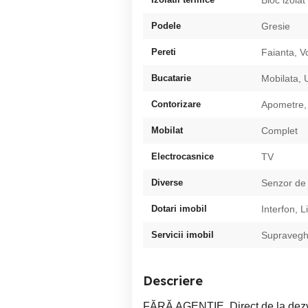
Podele
Gresie
Pereti
Faianta, V
Bucatarie
Mobilata, U
Contorizare
Apometre,
Mobilat
Complet
Electrocasnice
TV
Diverse
Senzor de
Dotari imobil
Interfon, L
Servicii imobil
Supravegh
Descriere
FĂRĂ AGENȚIE, Direct de la dezv