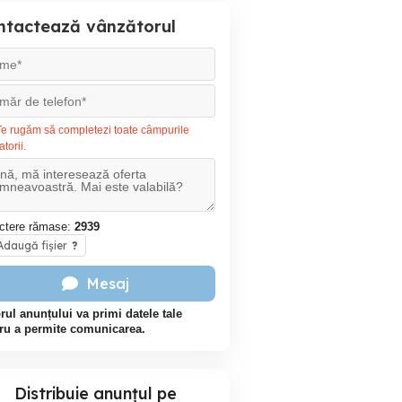
ntactează vânzătorul
e rugăm să completezi toate câmpurile
atorii.
ctere rămase:
2939
daugă fișier
?
Mesaj
rul anunțului va primi datele tale
ru a permite comunicarea.
Distribuie anunțul pe