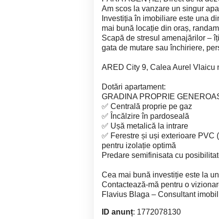
Am scos la vanzare un singur apa
Investiția în imobiliare este una d
mai bună locație din oraș, randam
Scapă de stresul amenajărilor – îț
gata de mutare sau închiriere, per
ARED City 9, Calea Aurel Vlaicu n
Dotări apartament:
GRADINA PROPRIE GENEROA
✅ Centrală proprie pe gaz
✅ Încălzire în pardoseală
✅ Ușă metalică la intrare
✅ Ferestre și uși exterioare PVC (gr
pentru izolație optimă
Predare semifinisata cu posibilita
Cea mai bună investiție este la un
Contactează-mă pentru o viziona
Flavius Blaga – Consultant imobi
ID anunț
: 1772078130