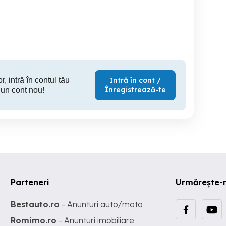
Apartament 4 Camere
decomandat 108 mp,
apartamen
ntral - Zona Podgoria
Micalaca 100 (Kaufland),
apartament
parter înalt
Arad
Arad
77,000 EUR
92,000 EUR
68,
r, intră în contul tău
Intră în cont /
Înregistrează-te
 un cont nou!
Parteneri
Urmărește-
Bestauto.ro
- Anunturi auto/moto
Romimo.ro
- Anunturi imobiliare