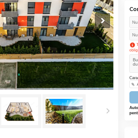
Co
T
oblig
Cara
A
Auto
pent