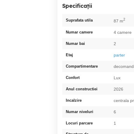
Specificații
2
Suprafata utila
87 m
Numar camere
4 camere
Numar bai
2
Etaj
parter
Compartimentare
decomand
Confort
Lux
Anul constructiei
2026
Incalzire
centrala p
Numar niveluri
6
Locuri parcare
1