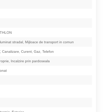
ATHLON
Iluminat stradal, Mijloace de transport in comun
 Canalizare, Curent, Gaz, Telefon
roprie, Incalzire prin pardoseala
ionat
 termic, Exterior