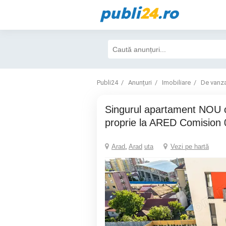
publi
24
.ro
Publi24
Anunțuri
Imobiliare
De vanz
Singurul apartament NOU cu gradina
proprie la ARED Comision 
Arad
,
Arad
uta
Vezi pe hartă