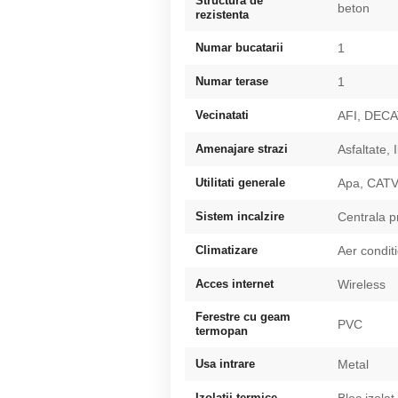
Structura de
beton
rezistenta
Numar bucatarii
1
Numar terase
1
Vecinatati
AFI, DEC
Amenajare strazi
Asfaltate, 
Utilitati generale
Apa, CATV,
Sistem incalzire
Centrala p
Climatizare
Aer condit
Acces internet
Wireless
Ferestre cu geam
PVC
termopan
Usa intrare
Metal
Izolatii termice
Bloc izolat