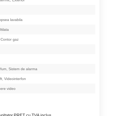
opsea lavabila
tilata
 Contor gaz
 fum, Sistem de alarma
ift, Videointerfon
ere video
oltator PRET cu TVA inclus