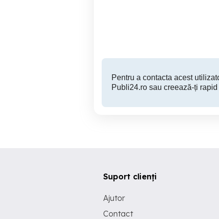
curte comuna
Ce
Arad
100,000 EUR
Pentru a contacta acest utilizato
Publi24.ro sau creează-ți rapid
Suport clienți
Ajutor
Contact