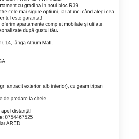
rtament cu gradina in noul bloc R39
intre cele mai sigure opțiuni, iar atunci când alegi cea
entul este garantat!
i oferim apartamente complet mobilate și utilate,
sonalizate după gustul tău.
r. 14, lângă Atrium Mall.
SA
i antracit exterior, alb interior), cu geam tripan
te de predare la cheie
 apel distanță!
re: 0754467525
liar ARED