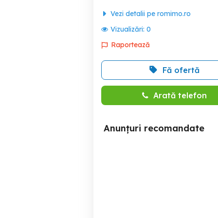
Vezi detalii pe romimo.ro
Vizualizări:
0
Raportează
Fă ofertă
Arată telefon
Anunțuri recomandate
4 cam - Aradul Nou - la