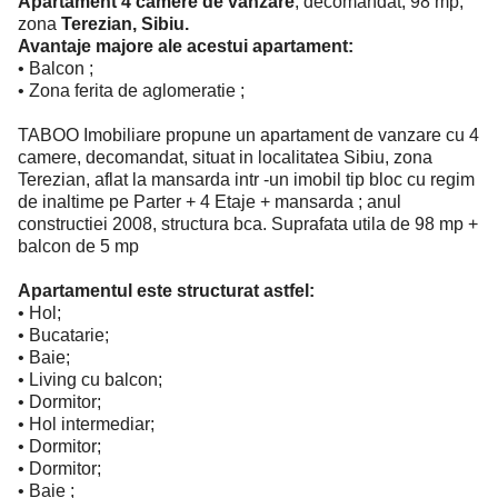
Apartament 4 camere de vanzare
, decomandat, 98 mp,
zona
Terezian, Sibiu.
Avantaje majore ale acestui apartament:
• Balcon ;
• Zona ferita de aglomeratie ;
TABOO Imobiliare propune un apartament de vanzare cu 4
camere, decomandat, situat in localitatea Sibiu, zona
Terezian, aflat la mansarda intr -un imobil tip bloc cu regim
de inaltime pe Parter + 4 Etaje + mansarda ; anul
constructiei 2008, structura bca. Suprafata utila de 98 mp +
balcon de 5 mp
Apartamentul este structurat astfel:
• Hol;
• Bucatarie;
• Baie;
• Living cu balcon;
• Dormitor;
• Hol intermediar;
• Dormitor;
• Dormitor;
• Baie ;