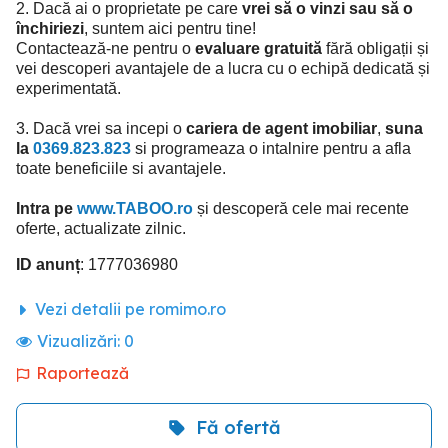
2. Dacă ai o proprietate pe care
vrei să o vinzi sau să o
închiriezi
, suntem aici pentru tine!
Contactează-ne pentru o
evaluare gratuită
fără obligații și
vei descoperi avantajele de a lucra cu o echipă dedicată și
experimentată.
3. Dacă vrei sa incepi o
cariera de agent imobiliar
,
suna
la
0369.823.823
si programeaza o intalnire pentru a afla
toate beneficiile si avantajele.
Intra pe
www.TABOO.ro
și descoperă cele mai recente
oferte, actualizate zilnic.
ID anunț
: 1777036980
Vezi detalii pe romimo.ro
Vizualizări:
0
Raportează
Fă ofertă