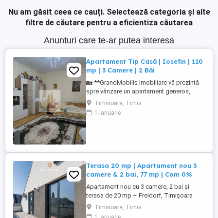
Nu am găsit ceea ce cauți.
Selectează categoria și alte
filtre de căutare pentru a eficientiza căutarea
Anunțuri care te-ar putea interesa
Apartament Tip Casă | Iosefin | 110
mp | 3 Camere | 2 Băi
🏡 **GrandMobilis Imobiliare vă prezintă
spre vânzare un apartament generos,
recent renovat, situat în curte comună, în
Timisoara, Timis
zona Iosefin – Timișoara.** Dacă îți
1 ianuarie
dorești un apartament spațios, într-o zonă
centrală, cu avantajele unei curți comune
liniștite și cu acces rapid către principalele
puncte de interes ...
Terasa 20 mp | Apartament nou 3
camere & 2 bai, 77 mp | Com 0%
Apartament nou cu 3 camere, 2 bai și
terasa de 20 mp – Freidorf, Timișoara
Comision 0% pentru cumpărător |
Timisoara, Timis
Reprezentare dedicată dezvoltator În
1 ianuarie