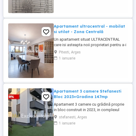
suprafata 65,12 mp - etaj 2/4 - balcon -
boxa subsol - DE RENOVAT INTEGRAL -
avantaj pentru amenajare dupa ...
Apartament ultracentral - mobilat
si utilat - Zona Centrală
Un apartament situat ULTRACENTRAL
care isi asteapta noii proprietari pentru a-i
da culoare si a-l transforma in ACASA. Va
Pitesti, Arges
invitam sa descoperiți acest apartament
1 ianuarie
cu 3 camere, cu un potențial extraordinar,
situat în inima orașului, într-o zonă bine
cotata si solicitata. Un imobil mobilat si
utilat complet ...
Apartament 3 camere Stefanesti
Bloc 2023+Gradina 147mp
Apartament 3 camere cu grădină proprie
in bloc construit in 2023, in complexul
rezidential Cavalerului Residence situat pe
stefanesti, Arges
strada Cavalerului vis-a-vis de Marcea Spa
1 ianuarie
la 5 min de Centrul Pitestului.. Descoperă
acest apartament cu 3 camere,