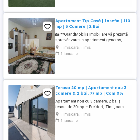
decomandat cu suprafata totala de 100
mp compus din living cu ...
Apartament Tip Casă | Iosefin | 110
mp | 3 Camere | 2 Băi
🏡 **GrandMobilis Imobiliare vă prezintă
spre vânzare un apartament generos,
recent renovat, situat în curte comună, în
Timisoara, Timis
zona Iosefin – Timișoara.** Dacă îți
1 ianuarie
dorești un apartament spațios, într-o zonă
centrală, cu avantajele unei curți comune
liniștite și cu acces rapid către principalele
puncte de interes ...
Terasa 20 mp | Apartament nou 3
camere & 2 bai, 77 mp | Com 0%
Apartament nou cu 3 camere, 2 bai și
terasa de 20 mp – Freidorf, Timișoara
Comision 0% pentru cumpărător |
Timisoara, Timis
Reprezentare dedicată dezvoltator În
1 ianuarie
zona Freidorf, una dintre zonele
rezidențiale aflate în plină dezvoltare din
Timișoara, listăm spre vânzare un