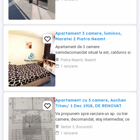
zona Freidorf, una dintre zonele
rezidențiale aflate în plină dezvoltare din
Timișoara, listăm spre vânzare un
apartament cu 3 camere, parte dintr-un
proiect ...
Apartament 3 camere, luminos,
Maratei 2 Piatra Neamt
Apartament de 3 camere
semidecomandat situat la est, calduros si
foarte luminos situat la etajul 4 din 4 cu
Piatra Neamt, Neamt
pod imbunatatit (sarpanta cu acte).
1 ianuarie
Apartamentul se vinde complet mobilat
complet si utilat partial (raman
electrocasnicele incastrate aragazul,
cuptorul, hota). Ca si imbunatatiri are CT
proprie, ...
Apartament cu 3 camere, Auchan
Titan/ 1 Dec 1918, DE RENOVAT
Va propunem spre vanzare un ap. cu trei
camere, decomandat, etaj intermediar, ce
necesita renovare integrala, situat in
Sector 3, Bucuresti
Sector 3, zona Auchan Titan, pe str Jean
1 ianuarie
Steriadi. - an 1971 - decomandat -