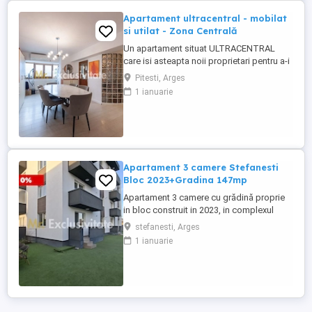
Apartament ultracentral - mobilat
si utilat - Zona Centrală
Un apartament situat ULTRACENTRAL
care isi asteapta noii proprietari pentru a-i
da culoare si a-l transforma in ACASA. Va
Pitesti, Arges
invitam sa descoperiți acest apartament
1 ianuarie
cu 3 camere, cu un potențial extraordinar,
situat în inima orașului, într-o zonă bine
cotata si solicitata. Un imobil mobilat si
utilat complet ...
Apartament 3 camere Stefanesti
Bloc 2023+Gradina 147mp
Apartament 3 camere cu grădină proprie
in bloc construit in 2023, in complexul
rezidential Cavalerului Residence situat pe
stefanesti, Arges
strada Cavalerului vis-a-vis de Marcea Spa
1 ianuarie
la 5 min de Centrul Pitestului.. Descoperă
acest apartament cu 3 camere,
decomandat cu suprafata totala de 100
mp compus din living cu ...