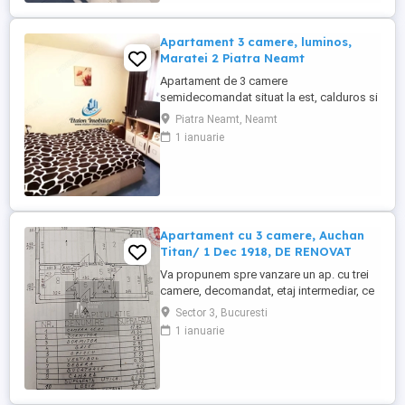
apartament cu 3 camere, parte dintr-un
proiect ...
Apartament 3 camere, luminos,
Maratei 2 Piatra Neamt
Apartament de 3 camere
semidecomandat situat la est, calduros si
foarte luminos situat la etajul 4 din 4 cu
Piatra Neamt, Neamt
pod imbunatatit (sarpanta cu acte).
1 ianuarie
Apartamentul se vinde complet mobilat
complet si utilat partial (raman
electrocasnicele incastrate aragazul,
cuptorul, hota). Ca si imbunatatiri are CT
proprie, ...
Apartament cu 3 camere, Auchan
Titan/ 1 Dec 1918, DE RENOVAT
Va propunem spre vanzare un ap. cu trei
camere, decomandat, etaj intermediar, ce
necesita renovare integrala, situat in
Sector 3, Bucuresti
Sector 3, zona Auchan Titan, pe str Jean
1 ianuarie
Steriadi. - an 1971 - decomandat -
suprafata 65,12 mp - etaj 2/4 - balcon -
boxa subsol - DE RENOVAT INTEGRAL -
avantaj pentru amenajare dupa ...