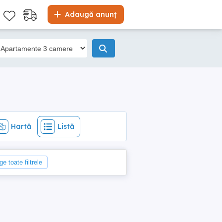
Hartă
Listă
Adaugă anunț
Hartă
Listă
ge toate filtrele