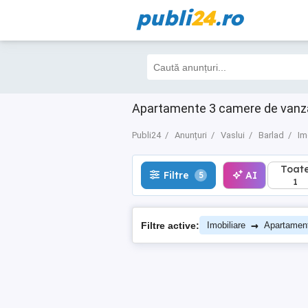
publi
24
.ro
Toate
Filtre
AI
5
1
Apartamente 3 camere de vanzare
Publi24
Anunțuri
Vaslui
Barlad
Im
Toat
Filtre
AI
5
1
→
Filtre active:
Imobiliare
Apartamen