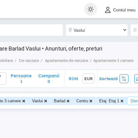
Persoane
Companii
RON
EUR
Sortează
Contul meu
1
0
 Barlad Vaslui • Anunturi, oferte, preturi
obiliare
De vanzare
Apartamente de vanzare
Apartamente 3 camere
e
Persoane
Companii
RON
EUR
Sortează
1
0
te 3 camere
Vaslui
Barlad
Centru
Etaj: Etaj 1
Șter