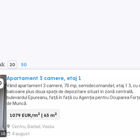
nă:
20
50
Apartament 3 camere, etaj 1
Vând apartament 3 camere, 70 mp, semidecomandat, etaj 1 3, cu
balcoane plus doua spații de depozitare situat in zonă centrală,
bulevardul Epureanu, față în față cu Agenția pentru Ocuparea Forțe
de Muncă.
2
2
1079 EUR/m
| 63 m
Centru, Barlad, Vaslui
4 august
10