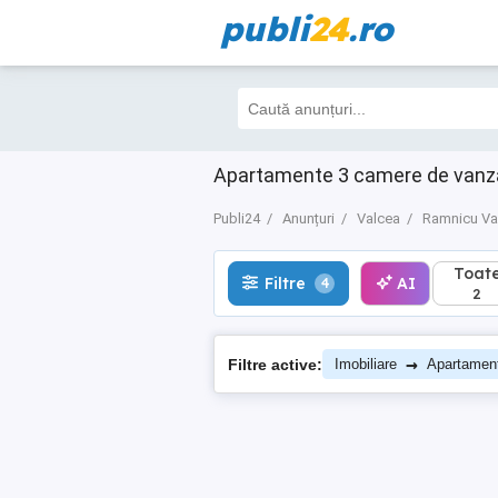
publi
24
.ro
Toate
Filtre
AI
4
2
Apartamente 3 camere de vanzar
Publi24
Anunțuri
Valcea
Ramnicu Va
Toat
Filtre
AI
4
2
→
Filtre active:
Imobiliare
Apartamen