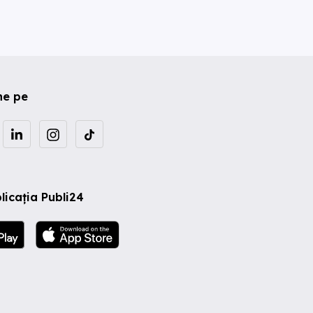
ne pe
licația Publi24