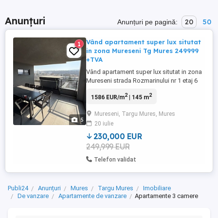
Anunțuri
20
50
Anunțuri pe pagină:
Vând apartament super lux situtat
1
in zona Mureseni Tg Mures 249999
+TVA
Vând apartament super lux situtat in zona
Mureseni strada Rozmarinului nr 1 etaj 6
bloc construit in anul 2022. Apartamentul
2
2
1586 EUR/m
| 145 m
compus din: 1 antreu, 1 hol, 3 băi (2 băi
proprii la dormitoare + 1 baie de serviciu),
Mureseni, Targu Mures, Mures
1 cameră de zi, 3 dormitoare, 1 balcon,
5
20 iulie
bucătărie + living open space, dressing,
terasă acoperită ...
230,000 EUR
249,999 EUR
Telefon validat
Publi24
Anunțuri
Mures
Targu Mures
Imobiliare
De vanzare
Apartamente de vanzare
Apartamente 3 camere