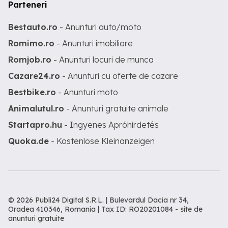
Parteneri
Bestauto.ro
- Anunturi auto/moto
Romimo.ro
- Anunturi imobiliare
Romjob.ro
- Anunturi locuri de munca
Cazare24.ro
- Anunturi cu oferte de cazare
Bestbike.ro
- Anunturi moto
Animalutul.ro
- Anunturi gratuite animale
Startapro.hu
- Ingyenes Apróhirdetés
Quoka.de
- Kostenlose Kleinanzeigen
© 2026 Publi24 Digital S.R.L. | Bulevardul Dacia nr 34,
Oradea 410346, Romania | Tax ID: RO20201084 -
site de
anunturi gratuite