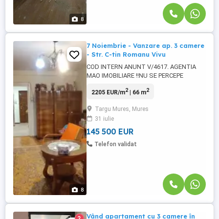
8
7 Noiembrie - Vanzare ap. 3 camere
- Str. C-tin Romanu Vivu
COD INTERN ANUNT V/4617. AGENTIA
MAO IMOBILIARE !!NU SE PERCEPE
COMISION DE LA CUMPARATOR!! Echipa
2
2
2205 EUR/m
| 66 m
Mao Imobiliare propune spre vanzare
apartament situat in cartierul 7 Noiembrie,
Targu Mures, Mures
strada Constantin Roman Vivu, aproape
31 iulie
de toate punctele de interes comun.
Apartamentul se afla la etajul 2 al unui
145 500 EUR
bloc ...
Telefon validat
8
Vând apartament cu 3 camere în
2