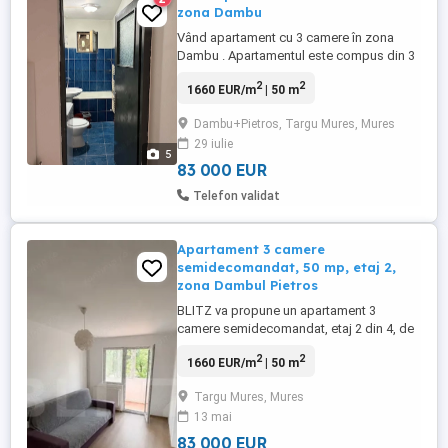
zona Dambu
Vând apartament cu 3 camere în zona
Dambu . Apartamentul este compus din 3
camere , baie , bucătărie, hol, balcon și se
2
2
1660 EUR/m
| 50 m
află la etajul 2 4. Necesită ușoare renovări .
Prețul este de 83.000 fix. Nu colaborez cu
Dambu+Pietros, Targu Mures, Mures
agenții. Nr de telefon nr
29 iulie
5
83 000 EUR
Telefon validat
Apartament 3 camere
semidecomandat, 50 mp, etaj 2,
zona Dambul Pietros
BLITZ va propune un apartament 3
camere semidecomandat, etaj 2 din 4, de
vanzare in Dambul Pietros, zona linistita,
2
2
1660 EUR/m
| 50 m
aproape de centura, magazine, statie
autobuz, scoala si gradinita. Suprafata 50
Targu Mures, Mures
mp, compartimentat in: * 3 camere *
13 mai
bucatarie * baie cu geam * hol * balcon
inchis cu termopan Dotari: * ...
83 000 EUR