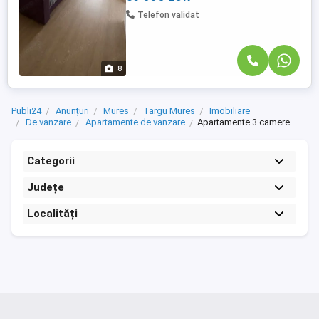
Telefon validat
8
Publi24
Anunțuri
Mures
Targu Mures
Imobiliare
De vanzare
Apartamente de vanzare
Apartamente 3 camere
Categorii
Județe
Localități