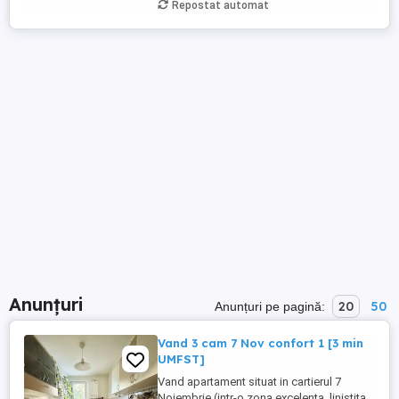
Repostat automat
Anunțuri
20
50
Anunțuri pe pagină:
Vand 3 cam 7 Nov confort 1 [3 min
UMFST]
Vand apartament situat in cartierul 7
Noiembrie (intr-o zona excelenta, linistita