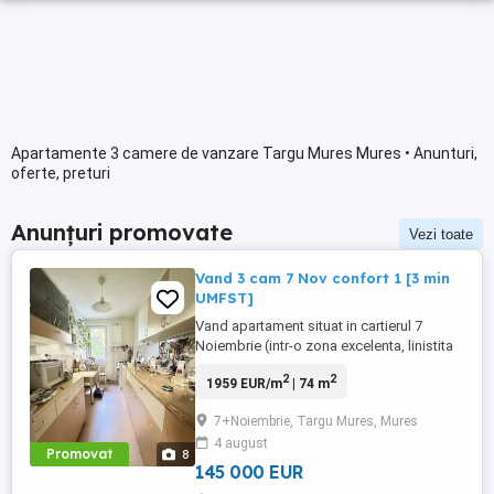
Apartamente 3 camere de vanzare Targu Mures Mures • Anunturi,
oferte, preturi
Anunțuri promovate
Vezi toate
Vand 3 cam 7 Nov confort 1 [3 min
UMFST]
Vand apartament situat in cartierul 7
Noiembrie (intr-o zona excelenta, linistita
si cu multa verdeata, foarte aproape de
2
2
1959 EUR/m
| 74 m
UMFST si de toate punctele de interes),
etaj 2, confort 1, compus din: antreu,
7+Noiembrie, Targu Mures, Mures
bucatarie, doua bai, living, doua
4 august
dormitoare, camara, debara si balcon.
Promovat
8
Imobilul se incadreaza in clasa ...
145 000 EUR