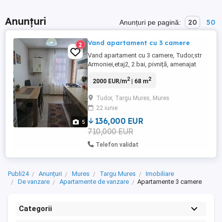
Anunțuri
20
50
Anunțuri pe pagină:
Vand apartament cu 3 camere
2
Vand apartament cu 3 camere, Tudor,str
Armoniei,etaj2, 2 bai, pivniță, amenajat
2
2
2000 EUR/m
| 68 m
Tudor, Targu Mures, Mures
22 iunie
136,000 EUR
5
710,000 EUR
Telefon validat
Publi24
Anunțuri
Mures
Targu Mures
Imobiliare
De vanzare
Apartamente de vanzare
Apartamente 3 camere
Categorii