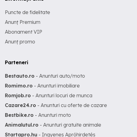
Puncte de fidelitate
Anunț Premium
Abonament VIP
Anunț promo
Parteneri
Bestauto.ro
- Anunturi auto/moto
Romimo.ro
- Anunturi imobiliare
Romjob.ro
- Anunturi locuri de munca
Cazare24.ro
- Anunturi cu oferte de cazare
Bestbike.ro
- Anunturi moto
Animalutul.ro
- Anunturi gratuite animale
Startapro.hu
- Ingyenes Apróhirdetés