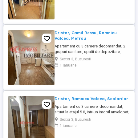
Dristor, Camil Ressu, Ramnicu
Valcea, Metrou
Apartament cu 3 camere decomandat, 2
grupuri sanitare, spatii de depozitare,
luminos, liber, gol, situat la etajul 4 in bloc
Sector 3, Bucuresti
de 8 nivele reabilitat.
1 ianuarie
Dristor, Ramnicu Valcea, Scolarilor
Apartament cu 3 camere, decomandat,
situat la etajul 5 8, intr-un imobil anvelopat,
construit in anul 1983, cu 2 grupuri
Sector 3, Bucuresti
sanitare, ambele cu geam, instalatii
1 ianuarie
electrice si sanitare refacute, loc de
parcare, boxa. Extrem de spatios. COD