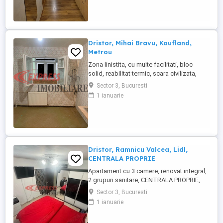
A0175
Dristor, Mihai Bravu, Kaufland,
Metrou
Zona linistita, cu multe facilitati, bloc
solid, reabilitat termic, scara civilizata,
reabilitat termic, etajul 5 din 10, este
Sector 3, Bucuresti
spatios, luminos, balcon inchis in
1 ianuarie
termopan, spatii de depozitare, aer
conditionat, liber, acte la zi.
Dristor, Ramnicu Valcea, Lidl,
CENTRALA PROPRIE
Apartament cu 3 camere, renovat integral,
2 grupuri sanitare, CENTRALA PROPRIE,
geam la baie, spatii de depozitare, situat
Sector 3, Bucuresti
la etajul 2 in bloc de 8 nivele reabilitat.
1 ianuarie