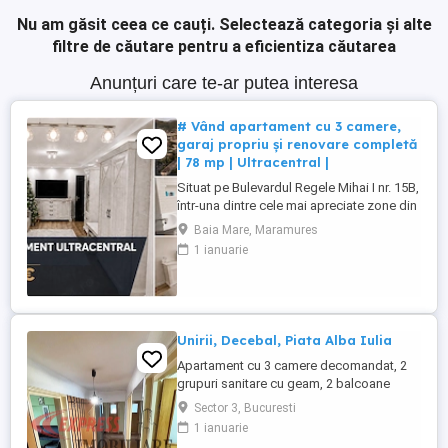
Nu am găsit ceea ce cauți.
Selectează categoria și alte
filtre de căutare pentru a eficientiza căutarea
Anunțuri care te-ar putea interesa
# Vând apartament cu 3 camere,
garaj propriu și renovare completă
| 78 mp | Ultracentral |
Situat pe Bulevardul Regele Mihai I nr. 15B,
într-una dintre cele mai apreciate zone din
Baia Mare, apartamentul oferă avantajul
Baia Mare, Maramures
unei poziții ultracentrale fără
1 ianuarie
compromisurile pe care aceasta le
presupune de obicei. Deși te afli la câteva
minute de toate punctele importante ale
orașului, locuința se ...
Unirii, Decebal, Piata Alba Iulia
Apartament cu 3 camere decomandat, 2
grupuri sanitare cu geam, 2 balcoane
inchise, spatii de depozitare, luminos,
Sector 3, Bucuresti
situat la etajul 8 in bloc de 9 nivele.
1 ianuarie