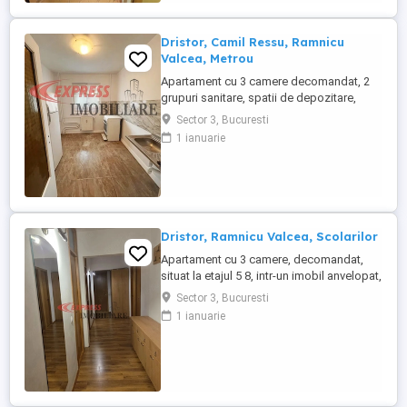
Dristor, Camil Ressu, Ramnicu
Valcea, Metrou
Apartament cu 3 camere decomandat, 2
grupuri sanitare, spatii de depozitare,
luminos, liber, gol, situat la etajul 4 in bloc
Sector 3, Bucuresti
de 8 nivele reabilitat.
1 ianuarie
Dristor, Ramnicu Valcea, Scolarilor
Apartament cu 3 camere, decomandat,
situat la etajul 5 8, intr-un imobil anvelopat,
construit in anul 1983, cu 2 grupuri
Sector 3, Bucuresti
sanitare, ambele cu geam, instalatii
1 ianuarie
electrice si sanitare refacute, loc de
parcare, boxa. Extrem de spatios. COD
A0175