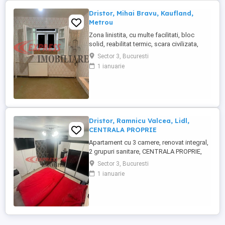
Dristor, Mihai Bravu, Kaufland,
Metrou
Zona linistita, cu multe facilitati, bloc
solid, reabilitat termic, scara civilizata,
reabilitat termic, etajul 5 din 10, este
Sector 3, Bucuresti
spatios, luminos, balcon inchis in
1 ianuarie
termopan, spatii de depozitare, aer
conditionat, liber, acte la zi.
Dristor, Ramnicu Valcea, Lidl,
CENTRALA PROPRIE
Apartament cu 3 camere, renovat integral,
2 grupuri sanitare, CENTRALA PROPRIE,
geam la baie, spatii de depozitare, situat
Sector 3, Bucuresti
la etajul 2 in bloc de 8 nivele reabilitat.
1 ianuarie