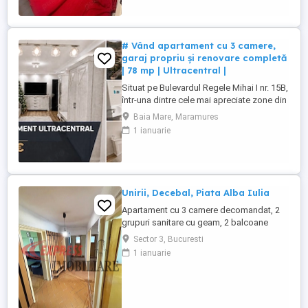
# Vând apartament cu 3 camere,
garaj propriu și renovare completă
| 78 mp | Ultracentral |
Situat pe Bulevardul Regele Mihai I nr. 15B,
într-una dintre cele mai apreciate zone din
Baia Mare, apartamentul oferă avantajul
Baia Mare, Maramures
unei poziții ultracentrale fără
1 ianuarie
compromisurile pe care aceasta le
presupune de obicei. Deși te afli la câteva
minute de toate punctele importante ale
orașului, locuința se ...
Unirii, Decebal, Piata Alba Iulia
Apartament cu 3 camere decomandat, 2
grupuri sanitare cu geam, 2 balcoane
inchise, spatii de depozitare, luminos,
Sector 3, Bucuresti
situat la etajul 8 in bloc de 9 nivele.
1 ianuarie