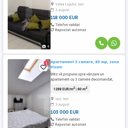
pentru cei care apreciază confortul și stilul
Valea Lupului, Iasi
modern. Detalii apartament: 2 dormitoare
3 august
spațioase și luminoase Living și bucătărie
open space, ...
118 000 EUR
Telefon validat
Repostat automat
6
Apartament 3 camere, 80 mp, zona
1
Visani
Blitz vă propune spre vânzare un
apartament cu 3 camere decomandat,
situat într-un bloc nou din zona Bucium.
2
2
1288 EUR/m
| 80 m
Locuința este spațioasă, luminoasă și
foarte bine compartimentată, oferind
Iasi, Iasi
confort și intimitate pentru întreaga
3 august
familie. Blocul recent construit aduce
siguranță și întreținere redusă, iar
103 000 EUR
poziționarea ...
Telefon validat
Repostat automat