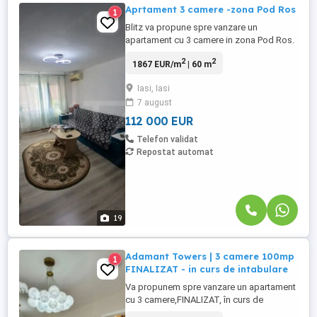
Aprtament 3 camere -zona Pod Ros
1
Blitz va propune spre vanzare un
apartament cu 3 camere in zona Pod Ros.
Apartamentul are o suprafata de 60 mp,
2
2
1867 EUR/m
| 60 m
amplasat in proximitatea zonei centrale si
a transportului public in comun.
Iasi, Iasi
Apartamentul se afla la etajul 4 din 4 cu
7 august
terasa deasupra apartamentului, terasele
fiind renovate in 2025 Va astept ...
112 000 EUR
Telefon validat
Repostat automat
19
Adamant Towers | 3 camere 100mp
1
FINALIZAT - in curs de intabulare
Va propunem spre vanzare un apartament
cu 3 camere,FINALIZAT, în curs de
intabulare zona CUG - Rond Vechi, mai