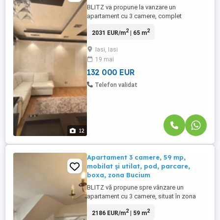
BLITZ va propune la vanzare un
apartament cu 3 camere, complet
modernizat, situat pe Bulevardul Poitiers,
2
2
2031 EUR/m
| 65 m
într-un imobil construit în 1985, pe
structură pe cadre, poziționat la etajul 4
Iasi, Iasi
din 8, cu lift aflat în curs de modernizare.
19 mai
Blocul beneficiază de două intrări
(față/spate), supraveghere video ...
132 000 EUR
Telefon validat
12
Apartament 3 camere, 59 mp,
mobilat și utilat, pod, parcare,
boxa, zona Bucium
BLITZ vă propune spre vânzare un
apartament cu 3 camere, situat în zona
Bucium, într-o poziție excelentă, aproape
2
2
2186 EUR/m
| 59 m
de Bucium Mall și Carrefour Market, cu