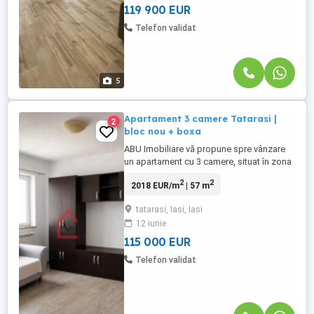
funcțională, beneficiind de living generos
119 900 EUR
cu bucătărie ...
Telefon validat
5
Apartament 3 camere Tatarasi |
2
bloc nou + boxa
ABU Imobiliare vă propune spre vânzare
un apartament cu 3 camere, situat în zona
Tătărași, ideal pentru cei care caută un loc
2
2
2018 EUR/m
| 57 m
confortabil, cu facilități moderne. ✅
Caracteristici principale: Suprafață: 57 mp
tatarasi, Iasi, Iasi
Etaj: 4/8 An constructie 2009 — pretabil
12 iunie
pentru orice tip de credit Mobilat și utilat
complet Tâmplărie ...
115 000 EUR
Telefon validat