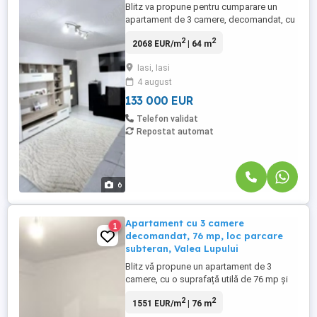
Blitz va propune pentru cumparare un
apartament de 3 camere, decomandat, cu
o suprafata totala de 71.6mp, compus din
2
2
2068 EUR/m
| 64 m
1 living, 2 dormitoare, 1 baie si 1 bucatarie
deschisa cu acces intr-un balcon spatios.
Iasi, Iasi
Apartamentul a fost renovat in 2023 si
4 august
beneficiaza de instalatii termice si sanitare
noi, calorifere ...
133 000 EUR
Telefon validat
Repostat automat
6
Apartament cu 3 camere
1
decomandat, 76 mp, loc parcare
subteran, Valea Lupului
Blitz vă propune un apartament de 3
camere, cu o suprafață utilă de 76 mp și
un balcon de 5 mp, situat într-o zonă
2
2
1551 EUR/m
| 76 m
excelentă, perfect pentru o familie sau