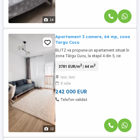
14
Apartament 3 camere, 64 mp, zona
Targu Cucu
BLITZ va propune un apartament situat în
zona Târgu Cucu, la etajul 4 din 5, ce
dispune de o suprafață totală de 71 mp,
2
2
3781 EUR/m
| 64 m
oferind un spațiu generos, luminos și bine
compartimentat. Locuința a fost recent
Iasi, Iasi
renovată, beneficiind de finisaje moderne
8 iulie
și materiale de calitate, astfel încât viitorul
proprietar ...
242 000 EUR
Telefon validat
12