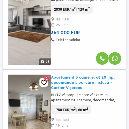
Iașului, în zona Centru Civic, o proprietate
2
2
2830 EUR/m
| 129 m
rară care îmbină perfect confortul,
intimitatea și o panoramă spectaculoasă
Iasi, Iasi
asupra întregului oraș. Poziționat
25 iunie
ultracentral, la doar câteva minute de
Primaria IASI, Teatrul ...
364 000 EUR
Telefon validat
18
Apartament 3 camere, 68.20 mp,
1
decomandat, parcare inclusa -
Cartier Vișoianu
BLITZ vă propune spre vânzare un
apartament cu 3 camere, decomandat,
situat în cartierul Vișoianu, cu o suprafață
2
2
1758 EUR/m
| 68 m
de 71 mp, amplasat la etajul 6 din 13 al
unui bloc nou, construit în anul 2022.
Iasi, Iasi
Locuința impresionează prin
16 iunie
compartimentarea modernă și