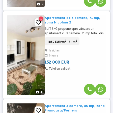
7
Apartament de 3 camere, 71 mp,
1
zona Nicolina 2
BLITZ vă propune spre vânzare un
apartament cu 3 camere, 71 mp totali din
care 7 de balcon, decomandat, situat la
2
2
1859 EUR/m
| 71 m
etajul 4 din 4 al unui bloc construit în anul
1983, pe strada Prof. Ion Inculet din
Iasi, Iasi
cartierul Nicolina. Compartimentare: 3
6 iunie
camere 2 băi (una dintre băi beneficiază
de geam pentru aerisire ...
132 000 EUR
Telefon validat
13
Apartament 3 camere, 65 mp, zona
Frumoasa/Poitiers