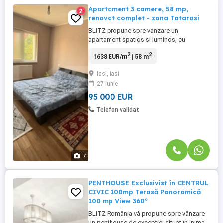
Apartament 3 camere, 58 mp,
2
renovat complet - zona Tatarasi
BLITZ propune spre vanzare un
apartament spatios si luminos, cu
suprafata de 64 mp, situat in cartierul
2
2
1638 EUR/m
| 58 m
Tatarasi. Apartamentul este amplasat la
etajul 4 din 4 al unui imobil si beneficiaza
Iasi, Iasi
de acces rapid catre statii de autobuz,
27 iunie
magazine si scoli. Compartimentarea este
practica si bine gandita, fiind ...
95 000 EUR
Telefon validat
7
PENTHOUSE Exclusivist în CENTRUL
CIVIC 100mp Terasă Panoramică
100 mp View 360°
BLITZ România vă propune spre vânzare
un penthouse de excepție, situat în inima