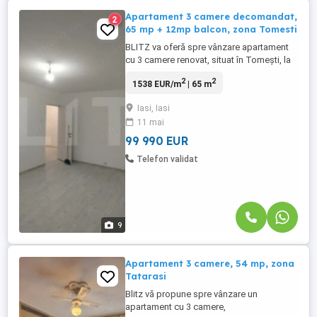
Apartament 3 camere decomandat,
2
65 mp + 12mp balcon, zona Tomesti
BLITZ va oferă spre vânzare apartament
cu 3 camere renovat, situat în Tomești, la
etajul 4 cu pod, ideal pentru locuit sau
2
2
1538 EUR/m
| 65 m
investiție. Locuința are o suprafață utilă de
60 mp, la care se adaugă două balcoane
Iasi, Iasi
generoase (12,46 mp). Avantaje:
11 mai
apartament complet renovat totul este
nou, instalație electrică ...
99 990 EUR
Telefon validat
9
Apartament 3 camere, 54 mp, zona
Tatarasi
Blitz vă propune spre vânzare un
apartament cu 3 camere,