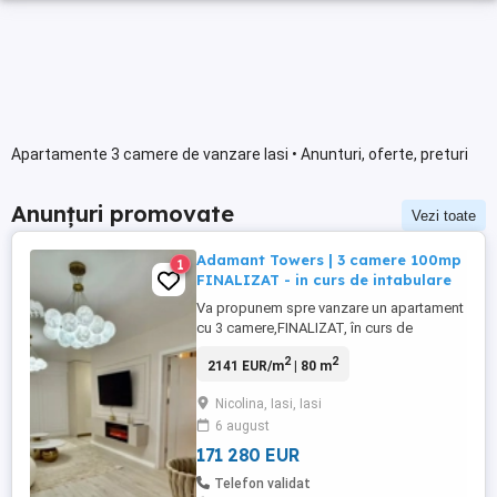
Apartamente 3 camere de vanzare Iasi • Anunturi, oferte, preturi
Anunțuri promovate
Vezi toate
Adamant Towers | 3 camere 100mp
1
FINALIZAT - in curs de intabulare
Va propunem spre vanzare un apartament
cu 3 camere,FINALIZAT, în curs de
intabulare zona CUG - Rond Vechi, mai
2
2
2141 EUR/m
| 80 m
exact pe Șos. Nicolina 54. Apartament cu
suprafață totală de 99,90 mp,
Nicolina, Iasi, Iasi
compartimentat practic și luminos: living
6 august
de 22,90 mp, 2 dormitoare, bucătărie
inchisă, 2 băi, hol generos și 2 balcoane ...
171 280 EUR
Telefon validat