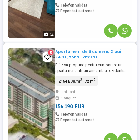
Telefon validat
Repostat automat
12
Apartament de 3 camere, 2 bai,
5
84.01, zona Tatarasi
Blitz va propune pentru cumparare un
apartament intr-un ansamblu rezidential
din zona Tatarasi. Acesta are o suprafata
2
2
2164 EUR/m
| 72 m
de 72.18 mp utili +11.83mp de balcon si
este compus din: 2 dormitoare, 1 living de
Iasi, Iasi
18.1mp, 1 bucatarie inchisa, 2 bai.
5 august
Proiectul este realizat la cele mai inalte
standarde de calitate ...
156 190 EUR
Telefon validat
Repostat automat