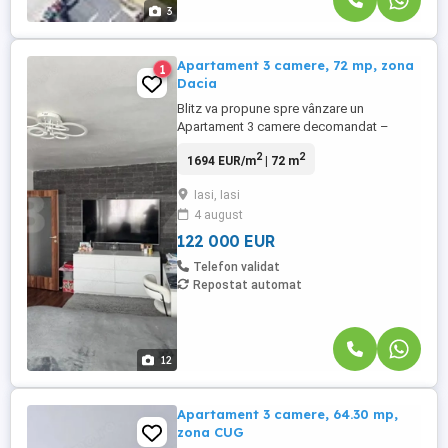
3
Apartament 3 camere, 72 mp, zona
1
Dacia
Blitz va propune spre vânzare un
Apartament 3 camere decomandat –
Zona Dacia, Iași. Locație: Zona Dacia, Iași
2
2
1694 EUR/m
| 72 m
Tip locuință: Apartament cu 3 camere,
decomandat Descriere: Apartament
Iasi, Iasi
spațios și bine compartimentat, situat într-
4 august
o zonă liniștită și bine conectată la
principalele puncte de interes din ...
122 000 EUR
Telefon validat
Repostat automat
12
Apartament 3 camere, 64.30 mp,
zona CUG