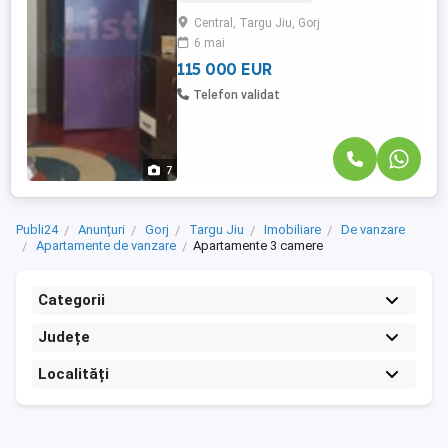
(3,6 mp și 2,4 mp) Compartimentare: -
Central, Targu Jiu, Gorj
sufragerie; - 2 dormitoare; - bucătărie; -
6 mai
baie; - 2 debarale; - 2 balcoane.
Apartamentul ...
115 000 EUR
Telefon validat
7
Publi24
Anunțuri
Gorj
Targu Jiu
Imobiliare
De vanzare
Apartamente de vanzare
Apartamente 3 camere
Categorii
Județe
Localități