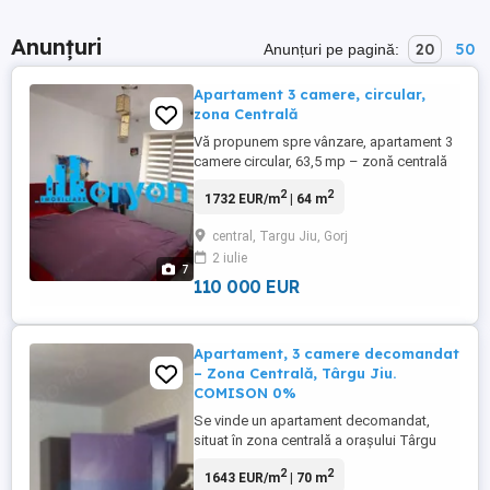
Anunțuri
20
50
Anunțuri pe pagină:
Apartament 3 camere, circular,
zona Centrală
Vă propunem spre vânzare, apartament 3
camere circular, 63,5 mp – zonă centrală
Localizare excelentă – situat în inima
2
2
1732 EUR/m
| 64 m
orașului, acest apartament oferă acces
rapid la mijloace de transport, instituții,
central, Targu Jiu, Gorj
școli, restaurante și zone de agrement.
2 iulie
Ideal pentru locuit sau investiție!
7
Caracteristici principale: Suprafață ...
110 000 EUR
Apartament, 3 camere decomandat
– Zona Centrală, Târgu Jiu.
COMISON 0%
Se vinde un apartament decomandat,
situat în zona centrală a orașului Târgu
Jiu, pe Strada Nicolae Bălcescu, la etajul 1
2
2
1643 EUR/m
| 70 m
din 4. Suprafață utilă: 70 mp Balcoane: 2