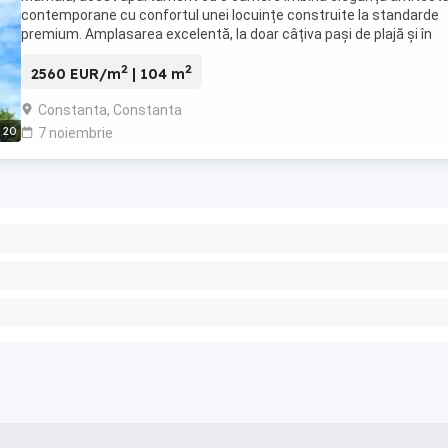
contemporane cu confortul unei locuințe construite la standarde
premium. Amplasarea excelentă, la doar câțiva pași de plajă și în
imediata apropiere a orașului Constanța, ...
2
2
2560 EUR/m
| 104 m
Constanta, Constanta
20
7 noiembrie