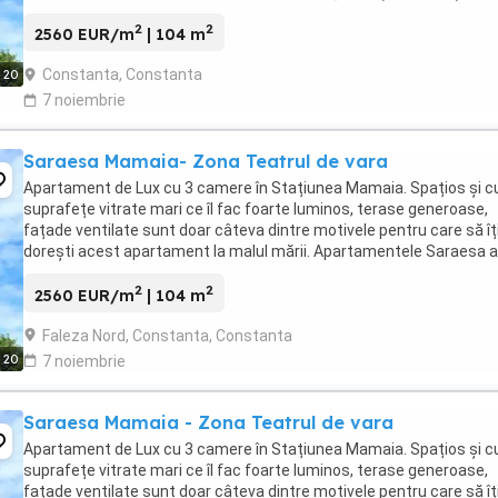
imediata apropiere a orașului Constanța, ...
2
2
2560 EUR/m
| 104 m
Constanta, Constanta
20
7 noiembrie
Saraesa Mamaia- Zona Teatrul de vara
Apartament de Lux cu 3 camere în Stațiunea Mamaia. Spațios și c
suprafețe vitrate mari ce îl fac foarte luminos, terase generoase,
fațade ventilate sunt doar câteva dintre motivele pentru care să îț
dorești acest apartament la malul mării. Apartamentele Saraesa a
amplasare perfectă: la doar câțiva ...
2
2
2560 EUR/m
| 104 m
Faleza Nord, Constanta, Constanta
20
7 noiembrie
Saraesa Mamaia - Zona Teatrul de vara
Apartament de Lux cu 3 camere în Stațiunea Mamaia. Spațios și c
suprafețe vitrate mari ce îl fac foarte luminos, terase generoase,
fațade ventilate sunt doar câteva dintre motivele pentru care să îț