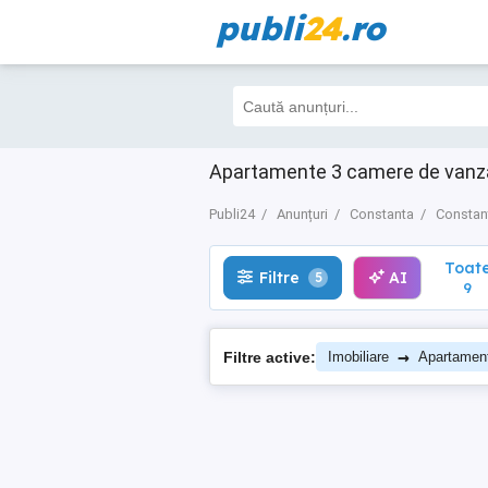
publi
24
.ro
Toate
Filtre
AI
5
9
Apartamente 3 camere de vanzar
Publi24
Anunțuri
Constanta
Constan
Toat
Filtre
AI
5
9
→
Filtre active:
Imobiliare
Apartamen