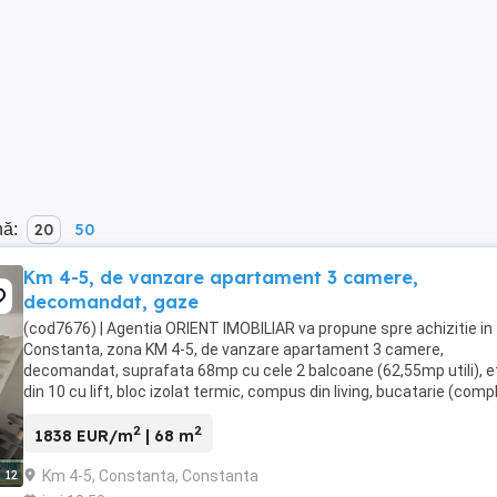
nă:
20
50
Km 4-5, de vanzare apartament 3 camere,
decomandat, gaze
(cod7676) | Agentia ORIENT IMOBILIAR va propune spre achizitie in
Constanta, zona KM 4-5, de vanzare apartament 3 camere,
decomandat, suprafata 68mp cu cele 2 balcoane (62,55mp utili), et
din 10 cu lift, bloc izolat termic, compus din living, bucatarie (comp
mobilata si utilata), 2 dormitoare, ...
2
2
1838 EUR/m
| 68 m
Km 4-5, Constanta, Constanta
12