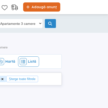
Hartă
Listă
Adaugă anunț
amere
Hartă
Listă
8
Șterge toate filtrele