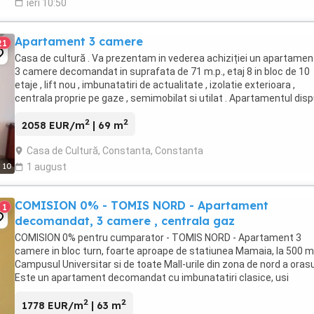
ieri 10:50
Apartament 3 camere
21
Casa de cultură . Va prezentam in vederea achiziției un apartamen
3 camere decomandat in suprafata de 71 m.p., etaj 8 in bloc de 10
etaje , lift nou , imbunatatiri de actualitate , izolatie exterioara ,
centrala proprie pe gaze , semimobilat si utilat . Apartamentul dis
de boxă la subsol. Pentru ...
2
2
2058 EUR/m
| 69 m
Casa de Cultură, Constanta, Constanta
10
1 august
COMISION 0% - TOMIS NORD - Apartament
1
decomandat, 3 camere , centrala gaz
COMISION 0% pentru cumparator - TOMIS NORD - Apartament 3
camere in bloc turn, foarte aproape de statiunea Mamaia, la 500 m
Campusul Universitar si de toate Mall-urile din zona de nord a orasu
Este un apartament decomandat cu imbunatatiri clasice, usi
schimbate, baie cu geam, balcon inchis si ...
2
2
1778 EUR/m
| 63 m