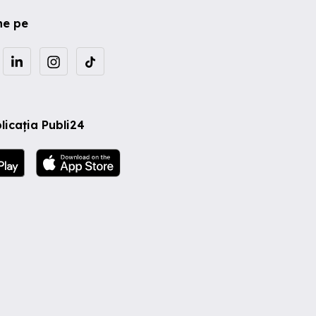
ne pe
licația Publi24