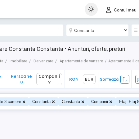
Persoane
Companii
RON
EUR
Sortează
Contul meu
0
9
e Constanta Constanta • Anunturi, oferte, preturi
ta
Imobiliare
De vanzare
Apartamente de vanzare
Apartamente 3 c
e
Persoane
Companii
RON
EUR
Sortează
0
9
te 3 camere
Constanta
Constanta
Companii
Etaj: Etaj 