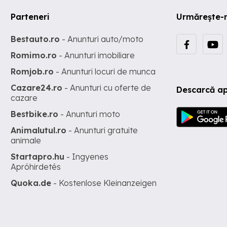
Parteneri
Urmărește-
Bestauto.ro
- Anunturi auto/moto
Romimo.ro
- Anunturi imobiliare
Romjob.ro
- Anunturi locuri de munca
Cazare24.ro
- Anunturi cu oferte de
Descarcă ap
cazare
Bestbike.ro
- Anunturi moto
Animalutul.ro
- Anunturi gratuite
animale
Startapro.hu
- Ingyenes
Apróhirdetés
Quoka.de
- Kostenlose Kleinanzeigen