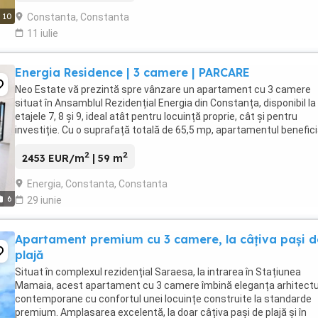
Constanta, Constanta
10
11 iulie
Energia Residence | 3 camere | PARCARE
Neo Estate vă prezintă spre vânzare un apartament cu 3 camere
situat în Ansamblul Rezidențial Energia din Constanța, disponibil la
etajele 7, 8 și 9, ideal atât pentru locuință proprie, cât și pentru
investiție. Cu o suprafață totală de 65,5 mp, apartamentul benefic
de o compartimentare modernă ...
2
2
2453 EUR/m
| 59 m
Energia, Constanta, Constanta
6
29 iunie
Apartament premium cu 3 camere, la câțiva pași d
plajă
Situat în complexul rezidențial Saraesa, la intrarea în Stațiunea
Mamaia, acest apartament cu 3 camere îmbină eleganța arhitectur
contemporane cu confortul unei locuințe construite la standarde
premium. Amplasarea excelentă, la doar câțiva pași de plajă și în