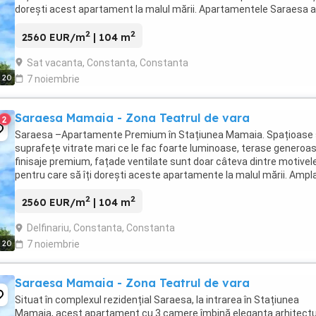
dorești acest apartament la malul mării. Apartamentele Saraesa a
amplasare perfectă: la doar câțiva ...
2
2
2560 EUR/m
| 104 m
Sat vacanta, Constanta, Constanta
20
7 noiembrie
Saraesa Mamaia - Zona Teatrul de vara
2
Saraesa –Apartamente Premium în Stațiunea Mamaia. Spațioase 
suprafețe vitrate mari ce le fac foarte luminoase, terase generoas
finisaje premium, fațade ventilate sunt doar câteva dintre motivel
pentru care să îți dorești aceste apartamente la malul mării. Ampl
la doar câțiva metri de plajă ...
2
2
2560 EUR/m
| 104 m
Delfinariu, Constanta, Constanta
20
7 noiembrie
Saraesa Mamaia - Zona Teatrul de vara
Situat în complexul rezidențial Saraesa, la intrarea în Stațiunea
Mamaia, acest apartament cu 3 camere îmbină eleganța arhitectur