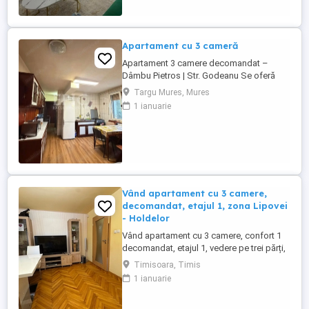
Apartament cu 3 cameră
Apartament 3 camere decomandat –
Dâmbu Pietros | Str. Godeanu Se oferă
spre vânzare apartament cu 3 camere
Targu Mures, Mures
decomandate, situat în cartierul Dâmbu
1 ianuarie
Pietros, pe strada Godeanu, într-o zonă
liniștită și cu acces rapid la magazine,
școli, stații de autobuz și alte puncte de
interes. Etaj: 4 din 4 Compartimentare: 3 ...
Vând apartament cu 3 camere,
decomandat, etajul 1, zona Lipovei
- Holdelor
Vând apartament cu 3 camere, confort 1
decomandat, etajul 1, vedere pe trei părți,
două băi , trei balcoane ( doua balcoane
Timisoara, Timis
plus o logie),S-72 mp, gaz, parchet,
1 ianuarie
faianță, gresie, termopane, izolație
termică interioara ,doua apartamente pe