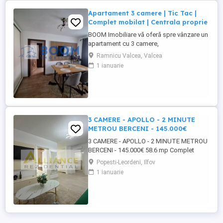
Apartament 3 camere | Tic Tac |
Complet mobilat | Centrala proprie
BOOM Imobiliare vă oferă spre vânzare un
apartament cu 3 camere,
semidecomandat, situat în cartierul
Ramnicu Valcea, Valcea
Ostroveni, zona Tic Tac, una dintre cele
1 ianuarie
mai apreciate zone din Râmnicu Vâlcea.
Apartamentul are o suprafață utilă de 56
mp și este situat la etajul 4 din 5, într-un
bloc bine întreținut. Se vinde complet ...
3 CAMERE - APOLLO - 2 MINUTE
METROU BERCENI - 145.000€
3 CAMERE - APOLLO - 2 MINUTE METROU
BERCENI - 145.000€ 58.6 mp Complet
mobilat si utilat An constructie 2024 Etaj 5
Popesti-Leordeni, Ilfov
din 10 Pret 145.000€ 0787 - 706 - 269
1 ianuarie
disponibil si pe whatsapp