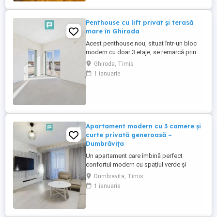
etaj. Exista montate centrale termice in
bloc. Se vinde mobilat ...
Penthouse cu lift privat și terasă
mare în Ghiroda
Acest penthouse nou, situat într-un bloc
modern cu doar 3 etaje, se remarcă prin
finisaje de calitate, compartimentare
Ghiroda, Timis
excelentă și o terasă spectaculoasă. ~
1 ianuarie
Detalii proprietate : • Suprafață utilă: 100
mp • Terasă generoasă de 120 mp, cu trei
ieșiri din apartament • Living spațios,
luminos și aerisit • ...
Apartament modern cu 3 camere și
curte privată generoasă –
Dumbrăvița
Un apartament care îmbină perfect
confortul modern cu spațiul verde și
liniștea Dumbrăviței. Suprafață
Dumbravita, Timis
apartament: 75 mp Suprafață curte: 143
1 ianuarie
mp Locuința perfectă pentru familii,
cupluri sau oricine caută un stil de viață
confortabil într-o zonă liniștită și verde.
Detalii apartament: Living spațios: ...