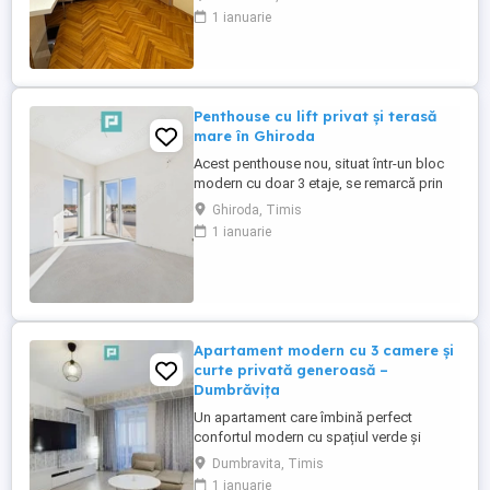
plus o logie),S-72 mp, gaz, parchet,
1 ianuarie
faianță, gresie, termopane, izolație
termică interioara ,doua apartamente pe
etaj. Exista montate centrale termice in
bloc. Se vinde mobilat ...
Penthouse cu lift privat și terasă
mare în Ghiroda
Acest penthouse nou, situat într-un bloc
modern cu doar 3 etaje, se remarcă prin
finisaje de calitate, compartimentare
Ghiroda, Timis
excelentă și o terasă spectaculoasă. ~
1 ianuarie
Detalii proprietate : • Suprafață utilă: 100
mp • Terasă generoasă de 120 mp, cu trei
ieșiri din apartament • Living spațios,
luminos și aerisit • ...
Apartament modern cu 3 camere și
curte privată generoasă –
Dumbrăvița
Un apartament care îmbină perfect
confortul modern cu spațiul verde și
liniștea Dumbrăviței. Suprafață
Dumbravita, Timis
apartament: 75 mp Suprafață curte: 143
1 ianuarie