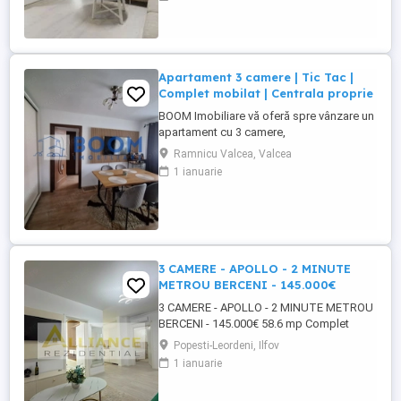
mp Locuința perfectă pentru familii,
cupluri sau oricine caută un stil de viață
confortabil într-o zonă liniștită și verde.
Detalii apartament: Living spațios: ...
Apartament 3 camere | Tic Tac |
Complet mobilat | Centrala proprie
BOOM Imobiliare vă oferă spre vânzare un
apartament cu 3 camere,
semidecomandat, situat în cartierul
Ramnicu Valcea, Valcea
Ostroveni, zona Tic Tac, una dintre cele
1 ianuarie
mai apreciate zone din Râmnicu Vâlcea.
Apartamentul are o suprafață utilă de 56
mp și este situat la etajul 4 din 5, într-un
bloc bine întreținut. Se vinde complet ...
3 CAMERE - APOLLO - 2 MINUTE
METROU BERCENI - 145.000€
3 CAMERE - APOLLO - 2 MINUTE METROU
BERCENI - 145.000€ 58.6 mp Complet
mobilat si utilat An constructie 2024 Etaj 5
Popesti-Leordeni, Ilfov
din 10 Pret 145.000€ 0787 - 706 - 269
1 ianuarie
disponibil si pe whatsapp