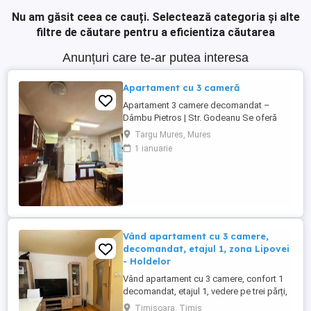
Nu am găsit ceea ce cauți.
Selectează categoria și alte
filtre de căutare pentru a eficientiza căutarea
Anunțuri care te-ar putea interesa
Apartament cu 3 cameră
Apartament 3 camere decomandat –
Dâmbu Pietros | Str. Godeanu Se oferă
spre vânzare apartament cu 3 camere
Targu Mures, Mures
decomandate, situat în cartierul Dâmbu
1 ianuarie
Pietros, pe strada Godeanu, într-o zonă
liniștită și cu acces rapid la magazine,
școli, stații de autobuz și alte puncte de
interes. Etaj: 4 din 4 Compartimentare: 3 ...
Vând apartament cu 3 camere,
decomandat, etajul 1, zona Lipovei
- Holdelor
Vând apartament cu 3 camere, confort 1
decomandat, etajul 1, vedere pe trei părți,
două băi , trei balcoane ( doua balcoane
Timisoara, Timis