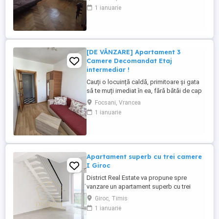
excelentă de achiziție pe Bulevardul Unirii
1 ianuarie
din Focșani, ideală pentru o familie care
apreciază spațiul și accesul rapid la toate
facilitățile! Locație: Focșani, Bld. Unirii
(Zonă ...
[DE VÂNZARE] Apartament 3
Camere Decomandat Etaj
intermediar !
Cauți o locuință caldă, primitoare și gata
să te muți imediat în ea, fără bătăi de cap
cu șantierele? Agenția House Avantaj îți
Focsani, Vrancea
prezintă o proprietate excelentă în
1 ianuarie
Focșani, ideală pentru o familie sau ca
investiție sigură! Locație: Focșani, zona
Comcereal (zonă excelentă, liniștită și
foarte accesibilă). De ...
Apartament superb cu trei camere
I Giroc
District Real Estate va propune spre
vanzare un apartament superb cu trei
camere si finisaje premium situat in Giroc,
Giroc, Timis
avand in proximitate statie de transport in
1 ianuarie
comun si numeroase centre comerciale