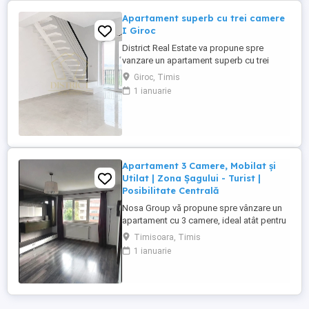
Apartament superb cu trei camere
I Giroc
District Real Estate va propune spre
vanzare un apartament superb cu trei
camere si finisaje premium situat in Giroc,
Giroc, Timis
avand in proximitate statie de transport in
1 ianuarie
comun si numeroase centre comerciale
precum Lidl, Mega Image, Penny, sau
Carrefour. Apartamentul este pozitionat la
etajul 3 si va ofera spațiul ...
Apartament 3 Camere, Mobilat și
Utilat | Zona Șagului - Turist |
Posibilitate Centrală
Nosa Group vă propune spre vânzare un
apartament cu 3 camere, ideal atât pentru
locuit, cât și pentru investiție, situat în
Timisoara, Timis
zona Șagului - Turist. Apartamentul se află
1 ianuarie
la etajul 3, este de tip confort 2 și dispune
de o suprafață utilă de 52 mp (56 mp
construiți), fiind optim compartimentat
pentru a ...