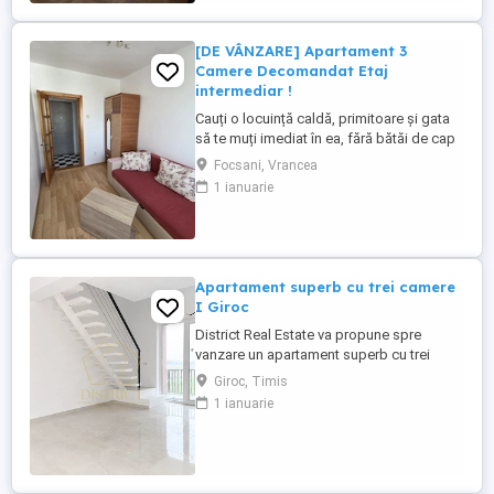
facilitățile! Locație: Focșani, Bld. Unirii
(Zonă ...
[DE VÂNZARE] Apartament 3
Camere Decomandat Etaj
intermediar !
Cauți o locuință caldă, primitoare și gata
să te muți imediat în ea, fără bătăi de cap
cu șantierele? Agenția House Avantaj îți
Focsani, Vrancea
prezintă o proprietate excelentă în
1 ianuarie
Focșani, ideală pentru o familie sau ca
investiție sigură! Locație: Focșani, zona
Comcereal (zonă excelentă, liniștită și
foarte accesibilă). De ...
Apartament superb cu trei camere
I Giroc
District Real Estate va propune spre
vanzare un apartament superb cu trei
camere si finisaje premium situat in Giroc,
Giroc, Timis
avand in proximitate statie de transport in
1 ianuarie
comun si numeroase centre comerciale
precum Lidl, Mega Image, Penny, sau
Carrefour. Apartamentul este pozitionat la
etajul 3 si va ofera spațiul ...