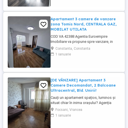
de o suprafață utilă de 52 mp (56 mp
construiți), fiind optim compartimentat
pentru a ...
Apartament 3 camere de vanzare
zona Tomis Nord, CENTRALA GAZ,
MOBILAT UTILATA
COD VA 42388 Agentia Euroempire
Imobiliare va propune spre vanzare, in
Constanta, zona Tomis Nord, un
Constanta, Constanta
apartament cu 3 camere,
1 ianuarie
semidecomandat, cu suprafata utila de 55
mp situat la etajul 3 din 4. Imobilul este
imbunatatit de actualitate- gresie, faianta,
parchet, termopan si usa metalica,
CENTRALA ...
[DE VÂNZARE] Apartament 3
Camere Decomandat, 2 Balcoane
Ultracentral, Bld. Unirii!
Cauți un apartament spațios, luminos și
situat chiar în inima orașului? Agenția
House Avantaj vă prezintă o oportunitate
Focsani, Vrancea
excelentă de achiziție pe Bulevardul Unirii
1 ianuarie
din Focșani, ideală pentru o familie care
apreciază spațiul și accesul rapid la toate