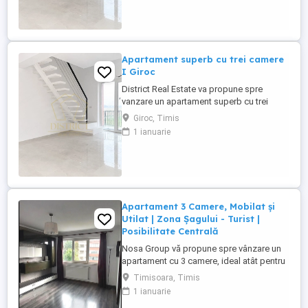
precum Lidl, Mega Image, Penny, sau
Carrefour. Apartamentul este pozitionat la
etajul 3 si va ofera spațiul ...
Apartament superb cu trei camere
I Giroc
District Real Estate va propune spre
vanzare un apartament superb cu trei
camere si finisaje premium situat in Giroc,
Giroc, Timis
avand in proximitate statie de transport in
1 ianuarie
comun si numeroase centre comerciale
precum Lidl, Mega Image, Penny, sau
Carrefour. Apartamentul este pozitionat la
etajul 3 si va ofera spațiul ...
Apartament 3 Camere, Mobilat și
Utilat | Zona Șagului - Turist |
Posibilitate Centrală
Nosa Group vă propune spre vânzare un
apartament cu 3 camere, ideal atât pentru
locuit, cât și pentru investiție, situat în
Timisoara, Timis
zona Șagului - Turist. Apartamentul se află
1 ianuarie
la etajul 3, este de tip confort 2 și dispune