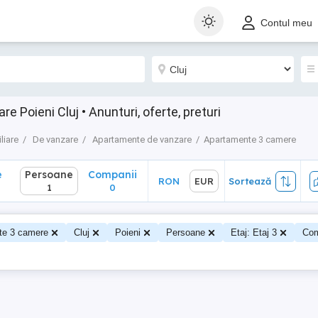
Persoane
Companii
RON
EUR
Sortează
Contul meu
1
0
Poieni Cluj • Anunturi, oferte, preturi
liare
De vanzare
Apartamente de vanzare
Apartamente 3 camere
e
Persoane
Companii
RON
EUR
Sortează
1
0
te 3 camere
Cluj
Poieni
Persoane
Etaj: Etaj 3
Com