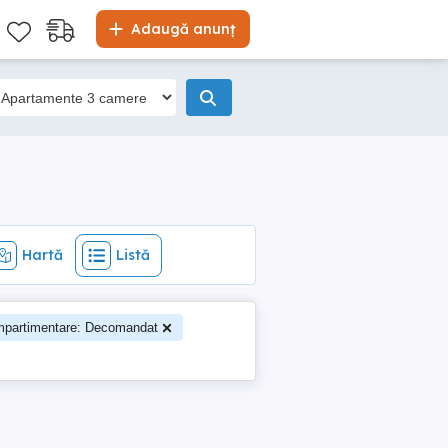
Hartă
Listă
Adaugă anunț
Hartă
Listă
partimentare: Decomandat