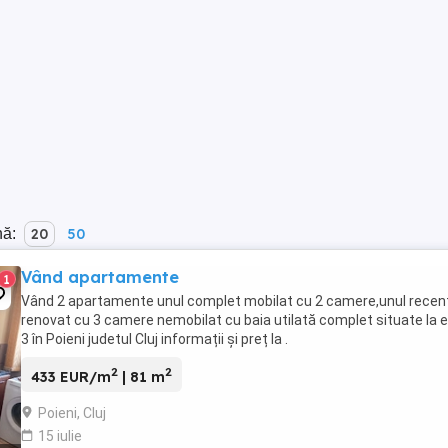
nă:
20
50
Vând apartamente
1
Vând 2 apartamente unul complet mobilat cu 2 camere,unul recen
renovat cu 3 camere nemobilat cu baia utilată complet situate la e
3 în Poieni judetul Cluj informații și preț la .
2
2
433 EUR/m
| 81 m
Poieni, Cluj
15 iulie