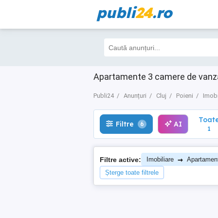
publi
24
.ro
Toate
Filtre
AI
6
1
Apartamente 3 camere de vanzare 
Publi24
Anunțuri
Cluj
Poieni
Imobi
Toat
Filtre
AI
6
1
→
Filtre active:
Imobiliare
Apartamen
Șterge toate filtrele