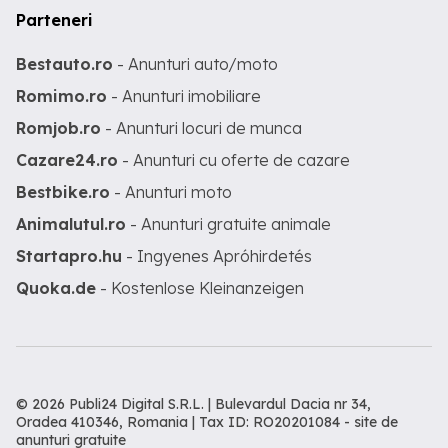
Parteneri
Bestauto.ro
- Anunturi auto/moto
Romimo.ro
- Anunturi imobiliare
Romjob.ro
- Anunturi locuri de munca
Cazare24.ro
- Anunturi cu oferte de cazare
Bestbike.ro
- Anunturi moto
Animalutul.ro
- Anunturi gratuite animale
Startapro.hu
- Ingyenes Apróhirdetés
Quoka.de
- Kostenlose Kleinanzeigen
© 2026 Publi24 Digital S.R.L. | Bulevardul Dacia nr 34,
Oradea 410346, Romania | Tax ID: RO20201084 -
site de
anunturi gratuite