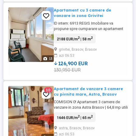
Apartament cu 3 camere de
vanzare in zona Grivitei
ID intern: 6913 REGIS Imobiliare va
propune spre cumparare un apartament
cu vedere pe 2 parti, situat intr-un bloc
2
2
2188 EUR/m
| 58 m
izolat termic pe Bd. Grivitei 43. Acesta este
mai retras fata de bulevard, oferind liniste
grivitei, Brasov, Brasov
si confort. Locuinta se vinde exact ca in
azi 06:53
poze, intr-o stare ce necesita renovare,
13
fara modificari ...
126,900 EUR
130,950 EUR
Apartament de vanzare 3 camere
10
cu pivnita mare, Astra, Brasov
COMISION 0! Apartament 3 camere de
vanzare in zona Astra Brasov | 64,8 mp utili
+ 28 mp beci + alte beneficii | Investitie
2
2
1646 EUR/m
| 65 m
imobiliara inteligenta in Brasov. REGIS
Imobiliare va propune spre vanzare un
astra, Brasov, Brasov
apartament cu 3 camere situat pe strada
azi 06:53
Sarmisegetuza, Brasov, cu o suprafata de