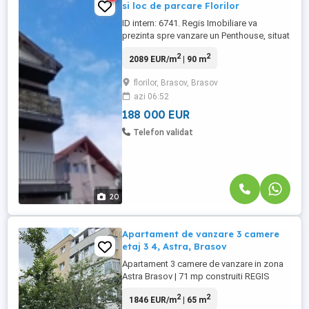
si loc de parcare Florilor
ID intern: 6741. Regis Imobiliare va
prezinta spre vanzare un Penthouse, situat
in cartierul Florilor. Regasim aceasta
2
2
2089 EUR/m
| 90 m
proprietate la etajul 3 al unei cladiri cu
regim de inaltime P+3E. Suprafata utila de
florilor, Brasov, Brasov
90mp sunt impartiti astfel; - living
azi 06:52
openspace cu bucataria - 2 dormitoare - 2
bai - hol de intrare - ...
188 000 EUR
Telefon validat
20
Apartament de vanzare 3 camere
etaj 3 4, Astra, Brasov
Apartament 3 camere de vanzare in zona
Astra Brasov | 71 mp construiti REGIS
Imobiliare va propune spre vanzare un
2
2
1846 EUR/m
| 65 m
apartament cu 3 camere situat pe strada