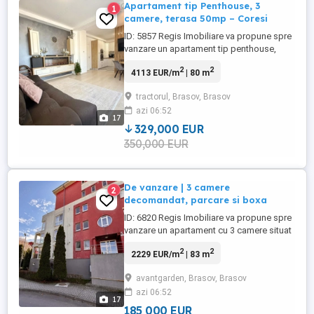
Apartament tip Penthouse, 3
1
camere, terasa 50mp – Coresi
ID: 5857 Regis Imobiliare va propune spre
vanzare un apartament tip penthouse,
spatios si luminos, situat in cartierul
2
2
4113 EUR/m
| 80 m
Tractorul ndash; una dintre cele mai
dinamice si cautate zone din Brasov. Cu o
tractorul, Brasov, Brasov
suprafata utila de 80 mp si o terasa de 50
azi 06:52
mp, acest apartament ofera spatiu
17
generos, lumina naturala ...
329,000 EUR
350,000 EUR
De vanzare | 3 camere
2
decomandat, parcare si boxa
ID: 6820 Regis Imobiliare va propune spre
vanzare un apartament cu 3 camere situat
in renumitul ansamblu rezidential
2
2
2229 EUR/m
| 83 m
Avantgarden 1, in zona Bartolomeu.
Aceasta proprietate reprezinta solutia
avantgarden, Brasov, Brasov
ideala pentru o familie care isi doreste un
azi 06:52
camin spatios, intr-o zona care ofera un
17
stil de viata relaxat si ...
185 000 EUR