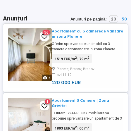
Anunțuri
20
50
Anunțuri pe pagină:
Apartament cu 3 camerede vanzare
56
in zona Planete
Oferim spre vanzare un imobil cu 3
camere decomandate in zona Planete.
Apartamentul se afla in apropierea Scolii
2
2
1519 EUR/m
| 79 m
''Gheorghe Lazar ''. Dispune de 79 mp
,etajul 1 din 8 . Este mobilata , recent
Planete, Brasov, Brasov
renovat si se include si un loc de parcare !
azi 11:12
Mai multe detalii telefonic!
6
120 000 EUR
Apartament 3 Camere | Zona
1
Grivitei
ID Intern: 7244 REGIS Imobiliare va
propune spre vanzare un apartament de 3
camere, decomandat, cu o suprafata utila
2
2
1803 EUR/m
| 66 m
de 65 mp, situat la etajul 10 din 10, intr-un