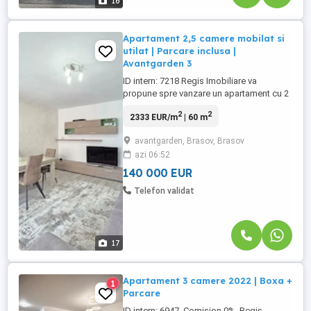
16
Apartament 2,5 camere mobilat si
utilat | Parcare inclusa |
Avantgarden 3
ID intern: 7218 Regis Imobiliare va
propune spre vanzare un apartament cu 2
camere si o camera suplimentara, ce
2
2
2333 EUR/m
| 60 m
poate fi amenajata ca dressing, birou sau
camera pentru copil, situat in cartierul
avantgarden, Brasov, Brasov
Avantgarden 3 din Brasov. Apartamentul
azi 06:52
are o suprafata utila de 60 mp, la care se
adauga doua balcoane, si ...
140 000 EUR
Telefon validat
17
Apartament 3 camere 2022 | Boxa +
1
Parcare
ID intern: 6947. Comision 0%. Regis