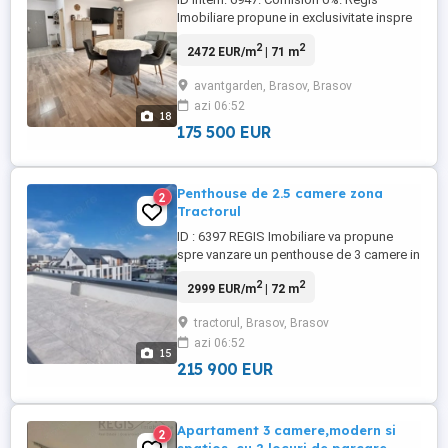
Imobiliare propune in exclusivitate inspre
vanzare un apartament cu 3 camere situat
2
2
2472 EUR/m
| 71 m
in complexul rezidential Avangarden
Bartolomeu. Avantaje imobil si zona: -
avantgarden, Brasov, Brasov
Cartier foarte bine dezvoltat, oferind tot
azi 06:52
confortul necesar unei familii moderne. -
18
Facilitati multiple la ...
175 500 EUR
Penthouse de 2.5 camere zona
2
Tractorul
ID : 6397 REGIS Imobiliare va propune
spre vanzare un penthouse de 3 camere in
zona Coresi Tractorul . Imobilul este situat
2
2
2999 EUR/m
| 72 m
la etajul 3 3 intr-o zona de blocuri cu un
regim de inaltime mic , dispune de o
tractorul, Brasov, Brasov
terasa generoasa de 60 mp cu privelisti
azi 06:52
impresionante spre munti . Proprietatea
15
decomandata ...
215 900 EUR
Apartament 3 camere,modern si
2