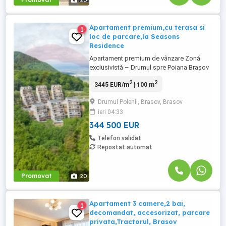
20
Apartament premium,cu terasa si
1
loc de parcare,la Seasons
Residence
Apartament premium de vânzare Zonă
exclusivistă – Drumul spre Poiana Brașov
Sunt Alina Todosia,consultant imobiliar la
2
2
3445 EUR/m
| 100 m
agentia REMAX Orizont,si va prezint spre
vânzare un apartament elegant, situat într-
Drumul Poienii, Brasov, Brasov
unul dintre cele mai apreciate și
ieri 04:33
exclusiviste cartiere rezidențiale din
Brașov, în zona Drumul ...
344 500 EUR
Telefon validat
Repostat automat
Promovat
20
Apartament 3 camere,2 bai,
1
decomandat, accesorizat, parcare
privata,Tractorul, Brasov