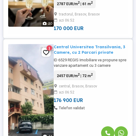
2
2
2787 EUR/m
| 61 m
oportunitate de investitie, un business
activ si profitabil. Detalii care fac
tractorul, Brasov, Brasov
diferenta: -Design premium: interior
azi 06:52
realizat integral de designer, oferind un
20
ambient modern, elegant si ...
170 000 EUR
Central Universitea Transilvania, 3
1
Camere, cu 2 Parcari private
ID 6529 REGIS Imobiliare va propune spre
vanzare apartament cu 3 camere
decomandat, confort 1 sporit, situat in
2
2
2457 EUR/m
| 72 m
Centrul Brasovului in imediata apropiere
de Universitea Transilvania. Amplasare pe
central, Brasov, Brasov
Dealul Melcilor - Strada Matei Basarab, in
azi 06:52
bloc construit in anul 1986. Locatia este
ideala pentru cei care ...
176 900 EUR
Telefon validat