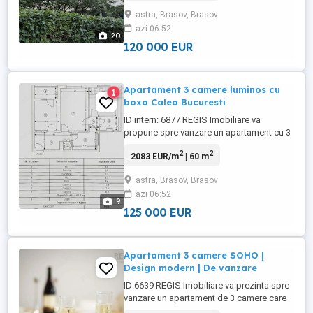
Sarmisegetuza, Brasov, cu o suprafata de
astra, Brasov, Brasov
60 mp, ideal pentru cei care isi doresc sa
azi 06:52
isi creeze un camin personalizat, intr-o
20
zona bine conectata ...
120 000 EUR
Apartament 3 camere luminos cu
1
boxa Calea Bucuresti
ID intern: 6877 REGIS Imobiliare va
propune spre vanzare un apartament cu 3
camere ndash; spatios, luminos si cu
2
2
2083 EUR/m
| 60 m
potential excelent! Descopera un
apartament cu 3 camere, situat pe Calea
astra, Brasov, Brasov
Bucuresti, la etajul 7 din 8, intr-un imobil
azi 06:52
linistit si bine pozitionat. Proprietatea se
9
evidentiaza prin luminozitatea ...
125 000 EUR
Apartament 3 camere SOHO |
Design modern | De vanzare
ID:6639 REGIS Imobiliare va prezinta spre
vanzare un apartament de 3 camere care
nu este doar o locuinta, ci si o