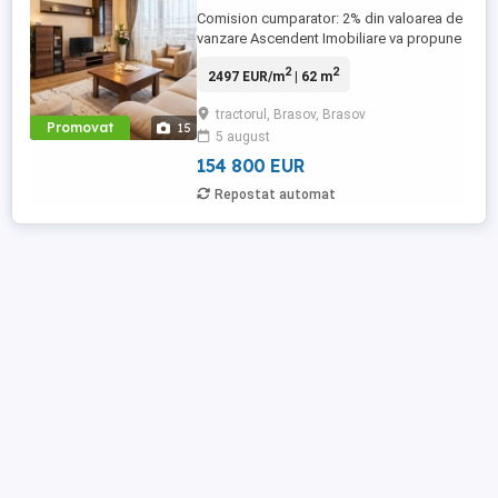
Comision cumparator: 2% din valoarea de
vanzare Ascendent Imobiliare va propune
in exclusivitate spre vanzare un
2
2
2497 EUR/m
| 62 m
apartament cu 3 camere situat in cartierul
Tractorul ndash; Coresi mai exact pe
tractorul, Brasov, Brasov
strada Nicolae Labis 36A, una dintre cele
Promovat
15
5 august
mai apreciate zone rezidentiale din
Brasov. Locatia ofera un echilibru ...
154 800 EUR
Repostat automat