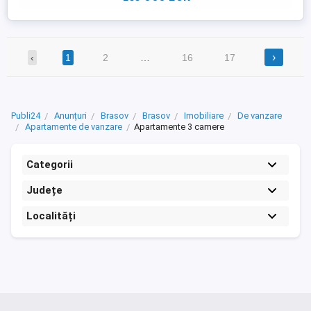
›
‹
1
2
…
16
17
Publi24
Anunțuri
Brasov
Brasov
Imobiliare
De vanzare
Apartamente de vanzare
Apartamente 3 camere
Categorii
Județe
Localități