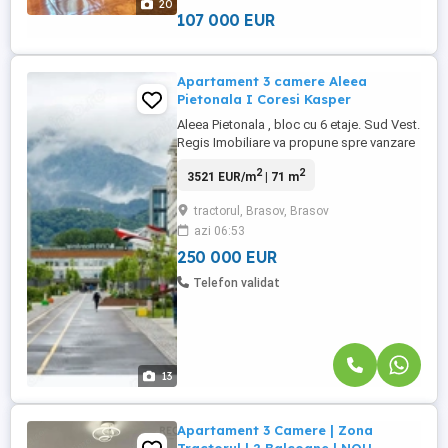
20
64,8 mp, ideal ...
107 000 EUR
Apartament 3 camere Aleea
Pietonala I Coresi Kasper
Aleea Pietonala , bloc cu 6 etaje. Sud Vest.
Regis Imobiliare va propune spre vanzare
apartament cu trei camere situat in
2
2
3521 EUR/m
| 71 m
cartierul Coresi Avantgarden un proiect
Kasper Development unul dintre cei mai
tractorul, Brasov, Brasov
titrati dezvoltatori din Brasov, recunoscut
azi 06:53
pentru standardul constructiilor si al
comunitatii create. Cartierul ...
250 000 EUR
Telefon validat
13
Apartament 3 Camere | Zona