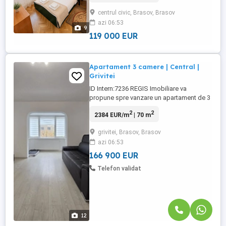
bloc dotat cu lift, amplasat in una dintre
centrul civic, Brasov, Brasov
cele mai apreciate zone ale Brasovului -
azi 06:53
Grivitei. Locuinta este complet mobilata si
9
utilata, fiind ...
119 000 EUR
Apartament 3 camere | Central |
Grivitei
ID Intern:7236 REGIS Imobiliare va
propune spre vanzare un apartament de 3
camere spatios si luminos, ideal atat
2
2
2384 EUR/m
| 70 m
pentru locuit, cat si pentru investitie, situat
intr-o zona centrala, pe Bulevardul Grivitei.
grivitei, Brasov, Brasov
Cu o suprafata utila de 70 mp si
azi 06:53
compartimentare decomandata, aceasta
proprietate ofera confort, ...
166 900 EUR
Telefon validat
12