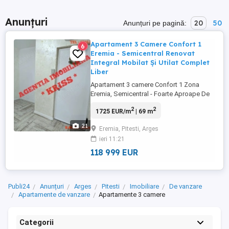
Anunțuri
20
50
Anunțuri pe pagină:
Apartament 3 Camere Confort 1
6
Eremia - Semicentral Renovat
Integral Mobilat Și Utilat Complet
Liber
Apartament 3 camere Confort 1 Zona
Eremia, Semicentral - Foarte Aproape De
Centru - Etaj intermediar Bloc cu lift
2
2
1725 EUR/m
| 69 m
Renovare Integrală Mobilat & Utilat
Complet Două băi Două balcoane Vă
21
Eremia, Pitesti, Arges
prezentăm un apartament de 3 camere
ieri 11:21
situat într-una dintre cele mai apreciate ...
118 999 EUR
Publi24
Anunțuri
Arges
Pitesti
Imobiliare
De vanzare
Apartamente de vanzare
Apartamente 3 camere
Categorii