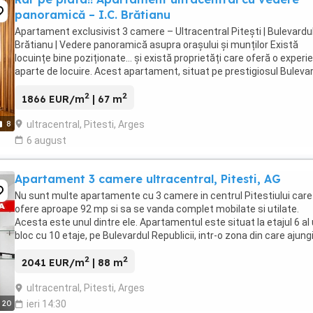
panoramică – I.C. Brătianu
Apartament exclusivist 3 camere – Ultracentral Pitești | Bulevardul 
Brătianu | Vedere panoramică asupra orașului și munților Există
locuințe bine poziționate… și există proprietăți care oferă o experi
aparte de locuire. Acest apartament, situat pe prestigiosul Buleva
I.C. Brătianu, în centrul ...
2
2
1866 EUR/m
| 67 m
ultracentral, Pitesti, Arges
8
6 august
Apartament 3 camere ultracentral, Pitesti, AG
Nu sunt multe apartamente cu 3 camere in centrul Pitestiului care
ofere aproape 92 mp si sa se vanda complet mobilate si utilate.
Acesta este unul dintre ele. Apartamentul este situat la etajul 6 al
bloc cu 10 etaje, pe Bulevardul Republicii, intr-o zona din care ajung
jos la aproape tot ...
2
2
2041 EUR/m
| 88 m
ultracentral, Pitesti, Arges
20
ieri 14:30