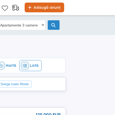
Hartă
Listă
Adaugă anunț
Hartă
Listă
Șterge toate filtrele
125 000 EUR