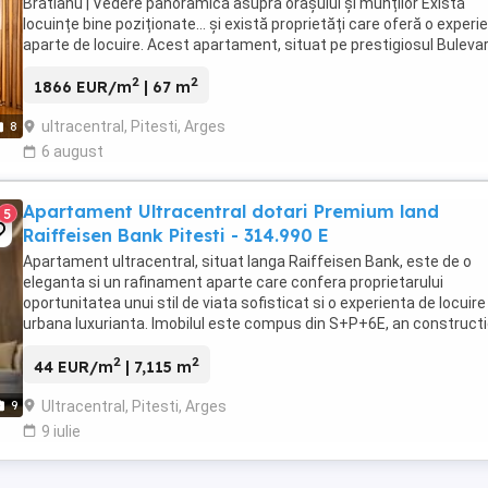
Brătianu | Vedere panoramică asupra orașului și munților Există
locuințe bine poziționate… și există proprietăți care oferă o experi
aparte de locuire. Acest apartament, situat pe prestigiosul Buleva
I.C. Brătianu, în centrul ...
2
2
1866 EUR/m
| 67 m
ultracentral, Pitesti, Arges
8
6 august
Apartament Ultracentral dotari Premium land
5
Raiffeisen Bank Pitesti - 314.990 E
Apartament ultracentral, situat langa Raiffeisen Bank, este de o
eleganta si un rafinament aparte care confera proprietarului
oportunitatea unui stil de viata sofisticat si o experienta de locuire
urbana luxurianta. Imobilul este compus din S+P+6E, an construct
2021, etaj 6 6, Suprafata utila 115,7 ...
2
2
44 EUR/m
| 7,115 m
Ultracentral, Pitesti, Arges
9
9 iulie