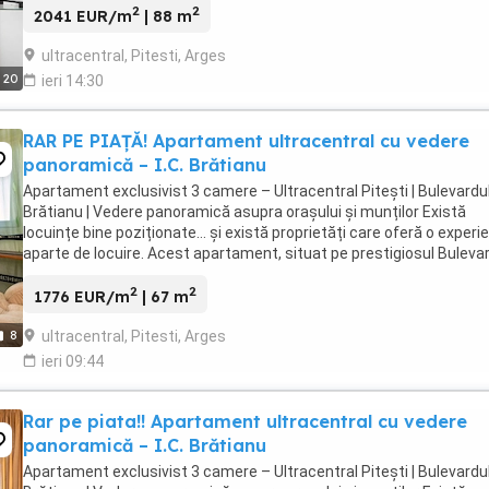
2
2
2041 EUR/m
| 88 m
ultracentral, Pitesti, Arges
20
ieri 14:30
RAR PE PIAȚĂ! Apartament ultracentral cu vedere
panoramică – I.C. Brătianu
Apartament exclusivist 3 camere – Ultracentral Pitești | Bulevardul 
Brătianu | Vedere panoramică asupra orașului și munților Există
locuințe bine poziționate… și există proprietăți care oferă o experi
aparte de locuire. Acest apartament, situat pe prestigiosul Buleva
I.C. Brătianu, în centrul ...
2
2
1776 EUR/m
| 67 m
ultracentral, Pitesti, Arges
8
ieri 09:44
Rar pe piata!! Apartament ultracentral cu vedere
panoramică – I.C. Brătianu
Apartament exclusivist 3 camere – Ultracentral Pitești | Bulevardul 