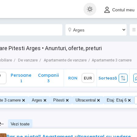
Persoane
Companii
RON
EUR
Sortează
Contul meu
1
3
 Pitesti Arges • Anunturi, oferte, preturi
biliare
De vanzare
Apartamente de vanzare
Apartamente 3 camere
e
Persoane
Companii
RON
EUR
Sortează
1
3
te 3 camere
Arges
Pitesti
Ultracentral
Etaj: Etaj 6
e
–
Vezi toate
Rar pe piata!! Apartament ultracentral cu vedere