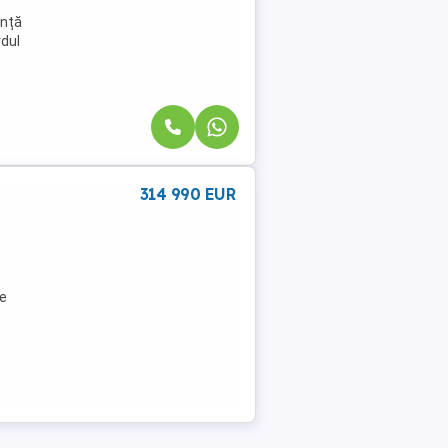
ență
rdul
314 990 EUR
ie