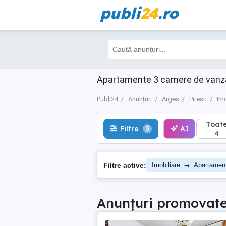
publi
24
.ro
Toate
Filtre
AI
5
4
Apartamente 3 camere de vanzare
Publi24
Anunțuri
Arges
Pitesti
Imo
Toat
Filtre
AI
5
4
→
Filtre active:
Imobiliare
Apartamen
Anunțuri promovat