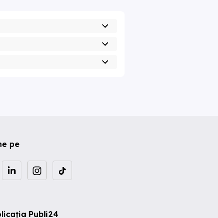
ne pe
licația Publi24