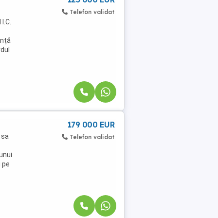
Telefon validat
I.C.
ență
rdul
179 000 EUR
 sa
Telefon validat
 unui
i pe