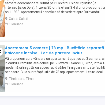
camere decomandate, situat pe Bulevardul Siderurgiștilor (la
intersecția cu Doja), în zona SD-uri, la etajul 3 4 al unui bloc construi
anul 1983. Apartamentul beneficiază de vedere spre Bulevardul
Siderurgiștilor, oferind o panoramă ...
Galati, Galati
1 ianuarie
Apartament 3 camere | 78 mp | Bucătărie separată 
balcoane închise | Loc de parcare inclus
Vă propunem spre vânzare un apartament spațios cu 3 camere, si
în cadrul Premium Residence, pe Bulevardul Soarelui, Giroc, într-o 
modernă și liniștită, cu acces rapid către Timișoara și toate facilită
necesare. Cu o suprafață utilă de 78 mp, apartamentul este ideal
pentru o familie sau ...
Timisoara, Timis
1 ianuarie