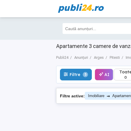
publi
24
.ro
Toate
Filtre
AI
5
0
Apartamente 3 camere de vanzare
Publi24
Anunțuri
Arges
Pitesti
Imo
Toat
Filtre
AI
5
0
→
Filtre active:
Imobiliare
Apartamen