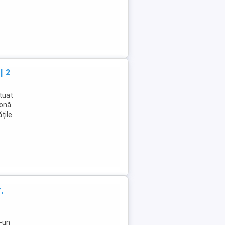
| 2
tuat
zonă
țile
,
r-un