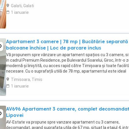
Siderurgiștilor, oferind o panoramă ...
Galati, Galati
1 ianuarie
Apartament 3 camere | 78 mp | Bucătărie separată 
balcoane închise | Loc de parcare inclus
Vă propunem spre vânzare un apartament spațios cu 3 camere, si
în cadrul Premium Residence, pe Bulevardul Soarelui, Giroc, într-o 
modernă și liniștită, cu acces rapid către Timișoara și toate facilită
necesare. Cu o suprafață utilă de 78 mp, apartamentul este ideal
pentru o familie sau ...
Timisoara, Timis
1 ianuarie
AV696 Apartament 3 camere, complet decomandat
Lipovei
AV-Estate va propune spre vanzare apartament cu 3 camere,
decomandat, avand suprafata utila de 67 mp, situat la etajul 4, int