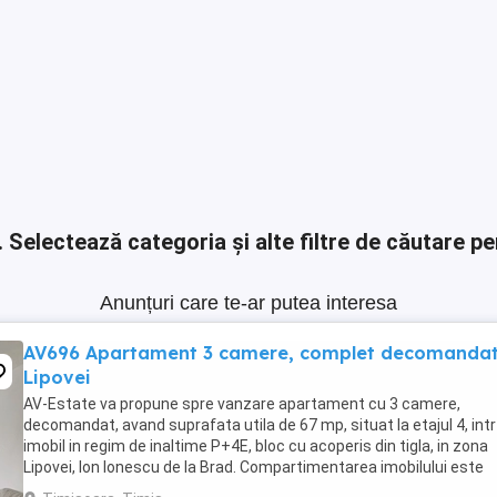
.
Selectează categoria și alte filtre de căutare pe
Anunțuri care te-ar putea interesa
AV696 Apartament 3 camere, complet decomandat
Lipovei
AV-Estate va propune spre vanzare apartament cu 3 camere,
decomandat, avand suprafata utila de 67 mp, situat la etajul 4, int
imobil in regim de inaltime P+4E, bloc cu acoperis din tigla, in zona
Lipovei, Ion Ionescu de la Brad. Compartimentarea imobilului este
urmatoarea: - hol acces; - bucatarie ...