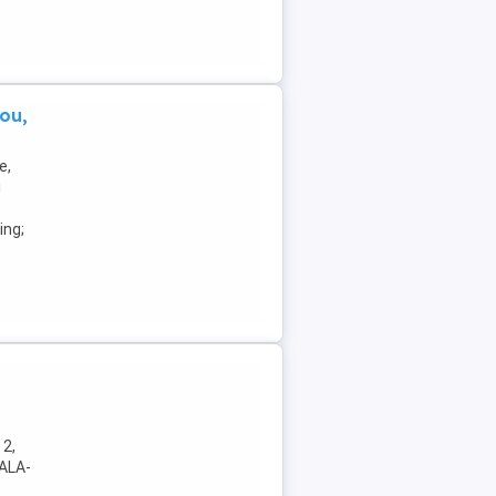
ou,
e,
i
.
ing;
 2,
RALA-