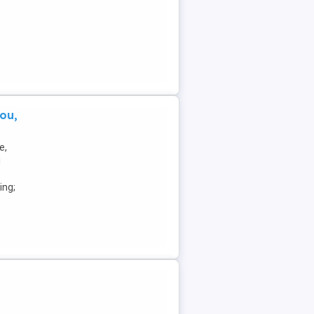
ou,
e,
i
.
ing;