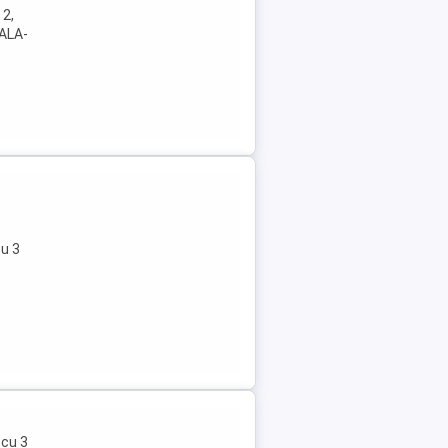
 2,
RALA-
u 3
 cu 3