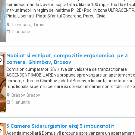
semidecomandat, avand suprafata utila de 100 mp, situat la etajul
intr-un imobil in regim de inaltime P+2E+Pod, in zona ULTRACENT
Piata Libertatii-Piata Sfantul Gheorghe, Parcul Civic.
Compartimentarea imobilului este urmatoarea: - 2 dormitore; - ...
Timisoara, Timis
1 ianuarie
Mobilat si echipat, compozitie ergonomica, pe 3
camere, Ghimbav, Brasov
Comision cumparator: 2% + tva din valoarea de tranzactionare
ASCENDENT IMOBILIARE va propune spre vanzare un apartament c
camere, situat in Ghimbav, judetul Brasov, o locuinta primitoare si
functionala si pentru cei care isi doresc un camin confortabil intr-o
zona linistita. Cu o suprafata utila ...
Brasov, Brasov
1 ianuarie
3 Camere Siderurgistilor etaj 3 imbunatatit
Agenția imobiliară Domus vă propune spre vânzare un apartament