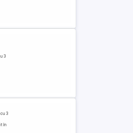
u 3
 cu 3
t în