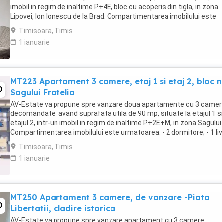
imobil in regim de inaltime P+4E, bloc cu acoperis din tigla, in zona
Lipovei, Ion Ionescu de la Brad. Compartimentarea imobilului este
urmatoarea: - hol acces; - bucatarie ...
Timisoara, Timis
1 ianuarie
MT223 Apartament 3 camere, etaj 1 si etaj 2, bloc n
Sagului Fratelia
AV-Estate va propune spre vanzare doua apartamente cu 3 camer
decomandate, avand suprafata utila de 90 mp, situate la etajul 1 s
etajul 2, intr-un imobil in regim de inaltime P+2E+M, in zona Sagului
Compartimentarea imobilului este urmatoarea: - 2 dormitore; - 1 liv
- 1 bucatarie + zona dining; - ...
Timisoara, Timis
1 ianuarie
MT250 Apartament 3 camere, de vanzare -Piata
Libertatii, cladire istorica
AV-Estate va propune spre vanzare apartament cu 3 camere,