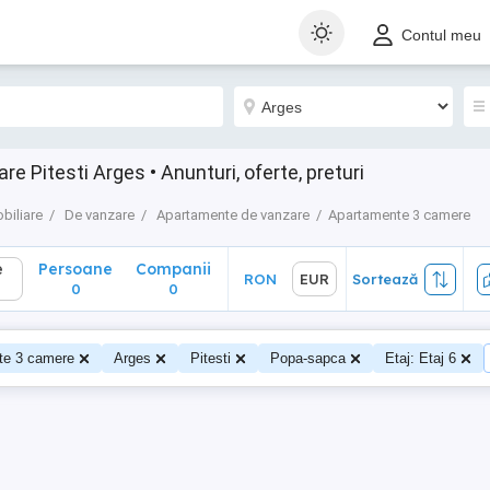
Persoane
Companii
RON
EUR
Sortează
Contul meu
0
0
 Pitesti Arges • Anunturi, oferte, preturi
biliare
De vanzare
Apartamente de vanzare
Apartamente 3 camere
e
Persoane
Companii
RON
EUR
Sortează
0
0
te 3 camere
Arges
Pitesti
Popa-sapca
Etaj: Etaj 6