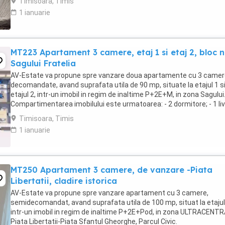
Timisoara, Timis
1 ianuarie
MT223 Apartament 3 camere, etaj 1 si etaj 2, bloc n
Sagului Fratelia
AV-Estate va propune spre vanzare doua apartamente cu 3 camer
decomandate, avand suprafata utila de 90 mp, situate la etajul 1 s
etajul 2, intr-un imobil in regim de inaltime P+2E+M, in zona Sagului
Compartimentarea imobilului este urmatoarea: - 2 dormitore; - 1 liv
- 1 bucatarie + zona dining; - ...
Timisoara, Timis
1 ianuarie
MT250 Apartament 3 camere, de vanzare -Piata
Libertatii, cladire istorica
AV-Estate va propune spre vanzare apartament cu 3 camere,
semidecomandat, avand suprafata utila de 100 mp, situat la etajul
intr-un imobil in regim de inaltime P+2E+Pod, in zona ULTRACENT
Piata Libertatii-Piata Sfantul Gheorghe, Parcul Civic.