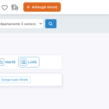
Hartă
Listă
Adaugă anunț
Hartă
Listă
Șterge toate filtrele