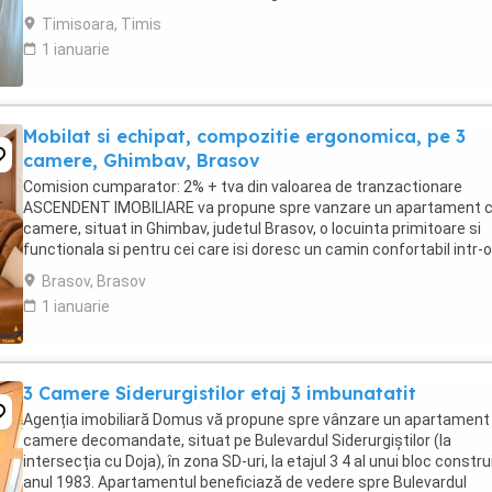
Compartimentarea imobilului este urmatoarea: - 2 dormitore; - ...
Timisoara, Timis
1 ianuarie
Mobilat si echipat, compozitie ergonomica, pe 3
camere, Ghimbav, Brasov
Comision cumparator: 2% + tva din valoarea de tranzactionare
ASCENDENT IMOBILIARE va propune spre vanzare un apartament c
camere, situat in Ghimbav, judetul Brasov, o locuinta primitoare si
functionala si pentru cei care isi doresc un camin confortabil intr-o
zona linistita. Cu o suprafata utila ...
Brasov, Brasov
1 ianuarie
3 Camere Siderurgistilor etaj 3 imbunatatit
Agenția imobiliară Domus vă propune spre vânzare un apartament
camere decomandate, situat pe Bulevardul Siderurgiștilor (la
intersecția cu Doja), în zona SD-uri, la etajul 3 4 al unui bloc construi
anul 1983. Apartamentul beneficiază de vedere spre Bulevardul