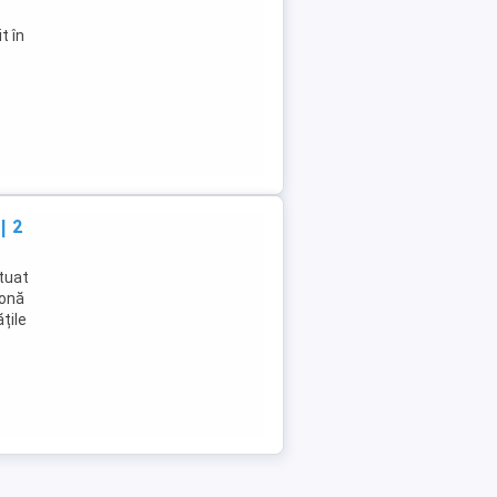
t în
| 2
tuat
zonă
țile