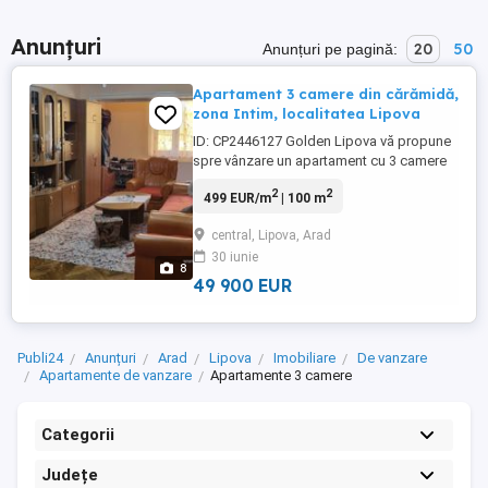
Anunțuri
20
50
Anunțuri pe pagină:
Apartament 3 camere din cărămidă,
zona Intim, localitatea Lipova
ID: CP2446127 Golden Lipova vă propune
spre vânzare un apartament cu 3 camere
în Lipova, zona Intim. Suprafața construită
2
2
499 EUR/m
| 100 m
este de 120 mp, iar cea utilă de 100 mp.
Apartamentul se află la etajul 1, pe
central, Lipova, Arad
această scară locuiesc doar doi
30 iunie
proprietari (parter si etajul 1). Proprietatea
8
se compune din: sufragerie, ...
49 900 EUR
Publi24
Anunțuri
Arad
Lipova
Imobiliare
De vanzare
Apartamente de vanzare
Apartamente 3 camere
Categorii
Județe