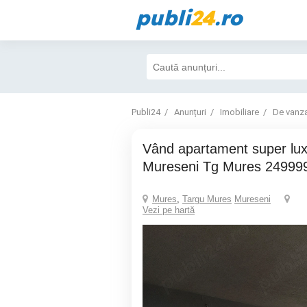
publi
24
.ro
Publi24
Anunțuri
Imobiliare
De vanz
Vând apartament super lux situtat in zona
Mureseni Tg Mures 24999
Mures
,
Targu Mures
Mureseni
Vezi pe hartă