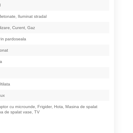
l
Betonate, Iluminat stradal
izare, Curent, Gaz
prin pardoseala
ionat
ca
tilata
Lux
ptor cu microunde, Frigider, Hota, Masina de spalat
na de spalat vase, TV