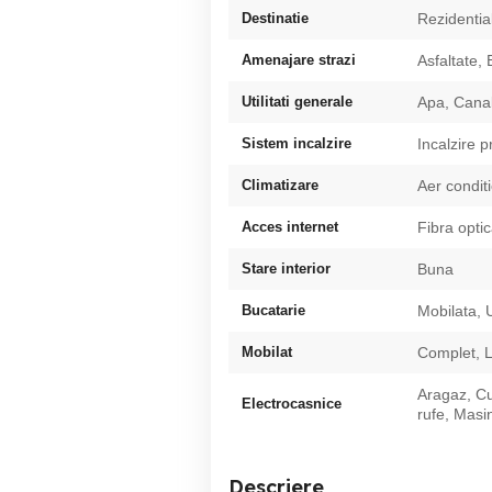
Destinatie
Rezidentia
Amenajare strazi
Asfaltate, 
Utilitati generale
Apa, Canal
Sistem incalzire
Incalzire 
Climatizare
Aer condit
Acces internet
Fibra opti
Stare interior
Buna
Bucatarie
Mobilata, U
Mobilat
Complet, 
Aragaz, Cu
Electrocasnice
rufe, Masi
Descriere