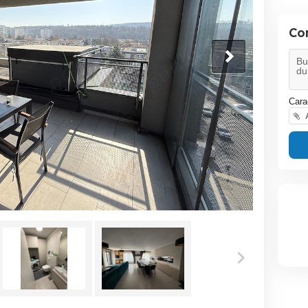
Co
Cara
A