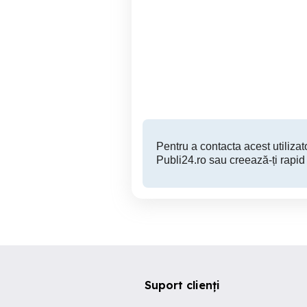
Apartament de vanzare, 55
Vand apartament 
mp, zona Dambu Pietros
Targu Mures
86,000 EUR
Pentru a contacta acest utilizato
Publi24.ro sau creează-ți rapid
Suport clienți