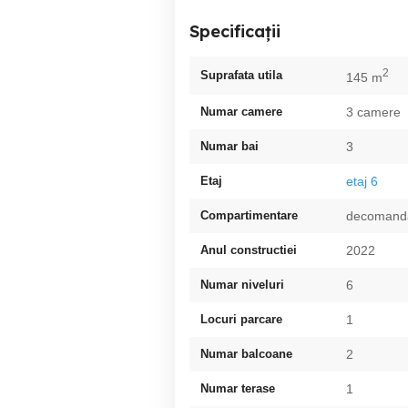
Specificații
2
Suprafata utila
145 m
Numar camere
3 camere
Numar bai
3
Etaj
etaj 6
Compartimentare
decomand
Anul constructiei
2022
Numar niveluri
6
Locuri parcare
1
Numar balcoane
2
Numar terase
1