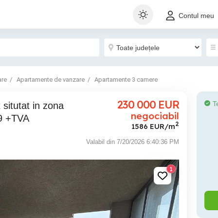
Contul meu
are
Apartamente de vanzare
Apartamente 3 camere
230 000
EUR
T
negociabil
9 +TVA
2
1586 EUR/m
Valabil din 7/20/2026 6:40:36 PM
1