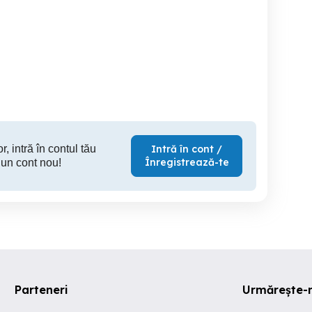
cu 3
Apartament 3 camere
Apartament cu 3 camere,
camere
Dambu Pietros
decomanda
Tudor, 
Targu Mures
Targu Mures
Ta
136,000 EUR
115,000 EUR
107
r, intră în contul tău
Intră în cont /
Înregistrează-te
 un cont nou!
Parteneri
Urmărește-