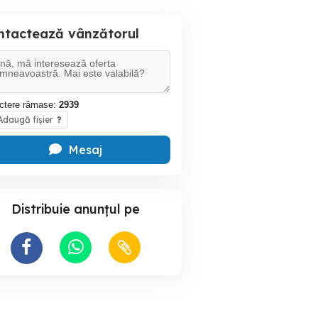
ntactează vânzătorul
ctere rămase:
2939
daugă fișier
?
Mesaj
Distribuie anunțul pe