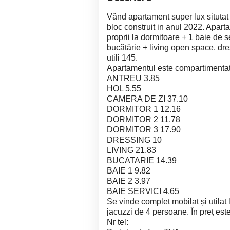
Vând apartament super lux situtat
bloc construit in anul 2022. Apart
proprii la dormitoare + 1 baie de s
bucătărie + living open space, dre
utili 145.
Apartamentul este compartimentat 
ANTREU 3.85
HOL 5.55
CAMERA DE ZI 37.10
DORMITOR 1 12.16
DORMITOR 2 11.78
DORMITOR 3 17.90
DRESSING 10
LIVING 21,83
BUCATARIE 14.39
BAIE 1 9.82
BAIE 2 3.97
BAIE SERVICI 4.65
Se vinde complet mobilat și utilat
jacuzzi de 4 persoane. În preț este 
Nr tel: