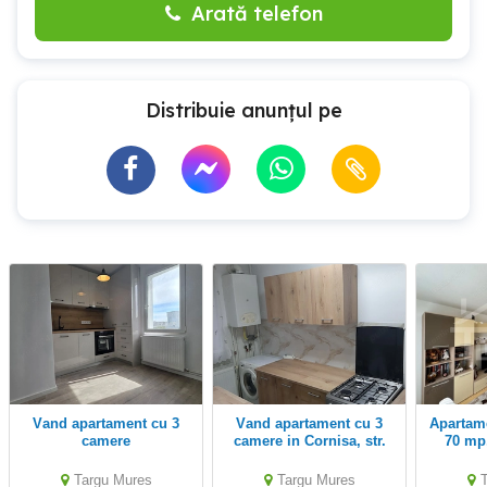
Arată telefon
Distribuie anunțul pe
Vand apartament cu 3
Vand apartament cu 3
Apartament cu 3 camere,
camere
camere in Cornisa, str.
70 mp
Argesului
Zo
Targu Mures
Targu Mures