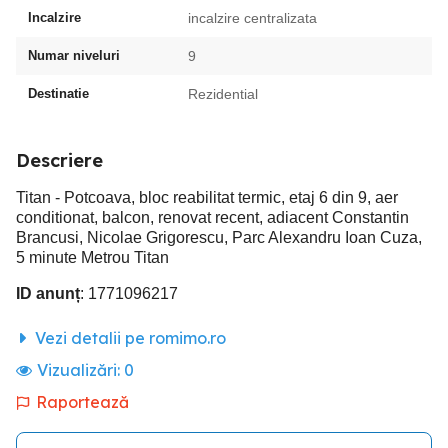
Incalzire
incalzire centralizata
Numar niveluri
9
Destinatie
Rezidential
Descriere
Titan - Potcoava, bloc reabilitat termic, etaj 6 din 9, aer
conditionat, balcon, renovat recent, adiacent Constantin
Brancusi, Nicolae Grigorescu, Parc Alexandru Ioan Cuza,
5 minute Metrou Titan
ID anunț
: 1771096217
Vezi detalii pe romimo.ro
Vizualizări:
0
Raportează