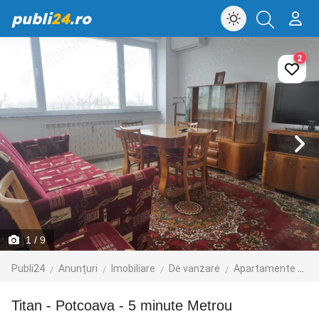
publi
24
.ro
2
1
/ 9
Publi24
Anunțuri
Imobiliare
De vanzare
Apartamente de vanzare
Titan - Potcoava - 5 minute Metrou