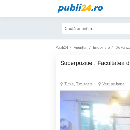
publi
24
.ro
Publi24
Anunțuri
Imobiliare
De vanz
Superpozitie , Facultatea d
Timis
,
Timisoara
Vezi pe hartă