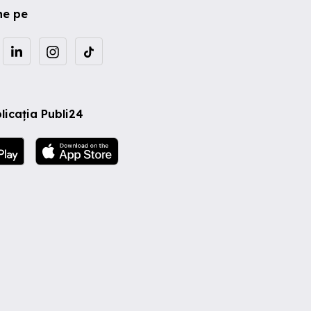
ne pe
licația Publi24