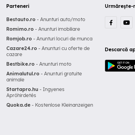
Parteneri
Urmărește-
Bestauto.ro
- Anunturi auto/moto
Romimo.ro
- Anunturi imobiliare
Romjob.ro
- Anunturi locuri de munca
Cazare24.ro
- Anunturi cu oferte de
Descarcă ap
cazare
Bestbike.ro
- Anunturi moto
Animalutul.ro
- Anunturi gratuite
animale
Startapro.hu
- Ingyenes
Apróhirdetés
Quoka.de
- Kostenlose Kleinanzeigen