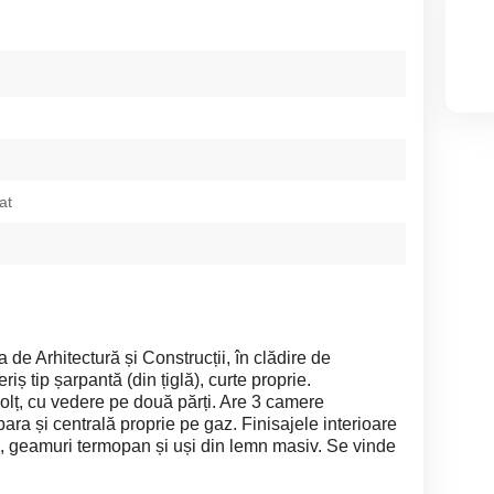
at
de Arhitectură și Construcții, în clădire de
ș tip șarpantă (din țiglă), curte proprie.
colț, cu vedere pe două părți. Are 3 camere
ra și centrală proprie pe gaz. Finisajele interioare
e, geamuri termopan și uși din lemn masiv. Se vinde