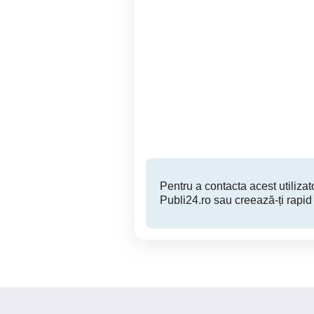
Apartament cu 3 camere si
Direct proprietar 
2 bai, 67 mp utili, zona
Aradului
Timisoara
93,900 EUR
Pentru a contacta acest utilizato
Publi24.ro sau creează-ți rapid