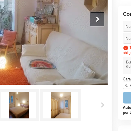
Co
T
oblig
Cara
A
Auto
pent