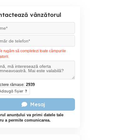
ntactează vânzătorul
e rugăm să completezi toate câmpurile
atorii.
ctere rămase:
2939
daugă fișier
?
Mesaj
rul anunțului va primi datele tale
ru a permite comunicarea.