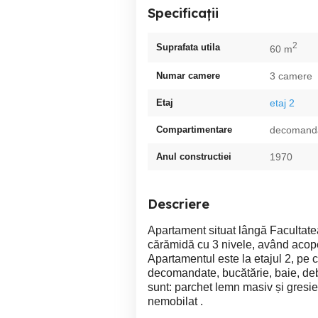
Specificații
2
Suprafata utila
60 m
Numar camere
3 camere
Etaj
etaj 2
Compartimentare
decomand
Anul constructiei
1970
Descriere
Apartament situat lângă Facultatea 
cărămidă cu 3 nivele, având acoperi
Apartamentul este la etajul 2, pe 
decomandate, bucătărie, baie, deba
sunt: parchet lemn masiv și gresi
nemobilat .