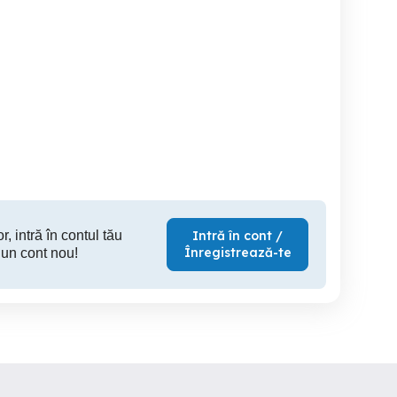
vând
Apartament 3 camere, 2
Apartament cu 3 camere,
apartament 3 camere
bai, 65 mp, centrala
de vanzare
proprie
Ti
Timisoara
Timisoara
T
99,000 EUR
96,990 EUR
135
r, intră în contul tău
Intră în cont /
Înregistrează-te
 un cont nou!