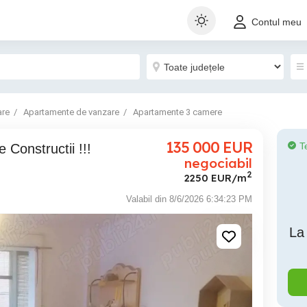
Contul meu
are
Apartamente de vanzare
Apartamente 3 camere
135 000
EUR
T
e Constructii !!!
negociabil
2
2250 EUR/m
Valabil din 8/6/2026 6:34:23 PM
La